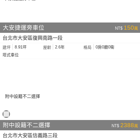
大安捷運旁車位
150
NT$
萬
台北市大安區復興南路一段
8.91坪
2.6年
0房0廳0衛
建坪
屋齡
格局
塔式車位
附中設籍不二選擇
2388
NT$
萬
台北市大安區信義路三段