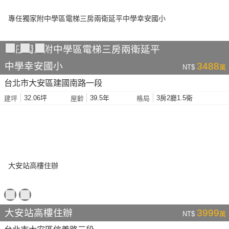
專任獨家附中學區電梯三房兩衛延平
中學幸安國小
3488
NT$
萬
台北市大安區建國南路一段
32.06坪
39.5年
3房2廳1.5衛
建坪
屋齡
格局
大安站高樓住辦
3999
NT$
萬