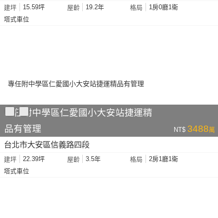
15.59坪
19.2年
1房0廳1衛
建坪
屋齡
格局
塔式車位
專任附中學區仁愛國小大安站捷運精
品有管理
3488
NT$
萬
台北市大安區信義路四段
22.39坪
3.5年
2房1廳1衛
建坪
屋齡
格局
塔式車位