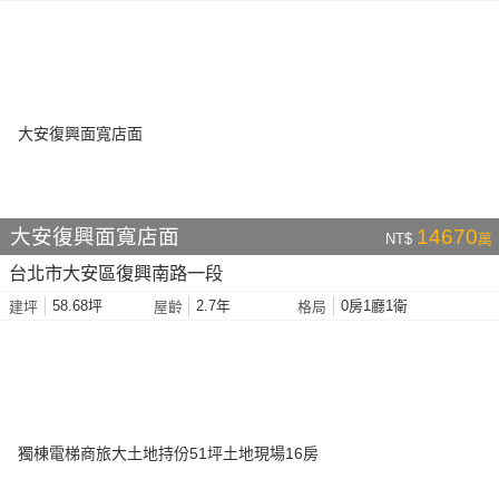
大安復興面寬店面
14670
NT$
萬
台北市大安區復興南路一段
58.68坪
2.7年
0房1廳1衛
建坪
屋齡
格局