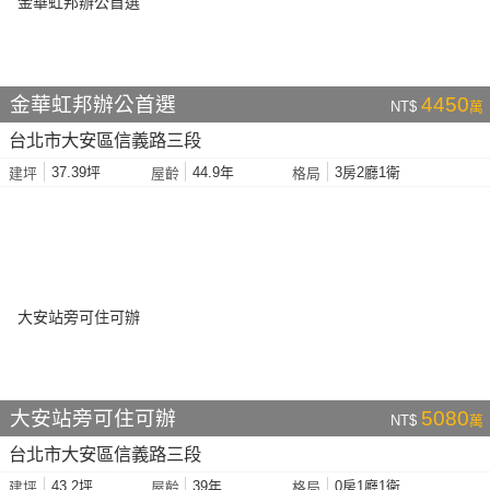
金華虹邦辦公首選
4450
NT$
萬
台北市大安區信義路三段
37.39坪
44.9年
3房2廳1衛
建坪
屋齡
格局
大安站旁可住可辦
5080
NT$
萬
台北市大安區信義路三段
43.2坪
39年
0房1廳1衛
建坪
屋齡
格局