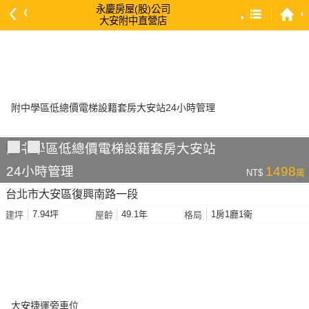
永慶房屋(股)公司
大安附中直營店
預設排序
依總價 低 → 高
依總價 高 → 低
依每坪單價 低 → 高
依降幅 高 → 低
附中學區低總價電梯設籍套房大安站
依建物坪數 大 → 小
24小時管理
1498
NT$
萬
依土地坪數 大 → 小
台北市大安區復興南路一段
依屋齡 小 → 大
7.94坪
49.1年
1房1廳1衛
建坪
屋齡
格局
依屋齡 大 → 小