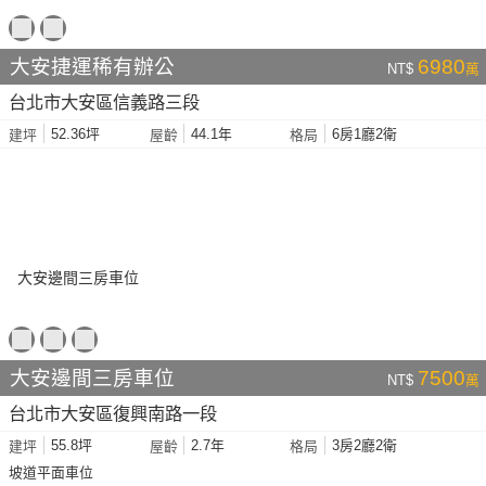
大安捷運稀有辦公
6980
NT$
萬
台北市大安區信義路三段
52.36坪
44.1年
6房1廳2衛
建坪
屋齡
格局
大安邊間三房車位
7500
NT$
萬
台北市大安區復興南路一段
55.8坪
2.7年
3房2廳2衛
建坪
屋齡
格局
坡道平面車位