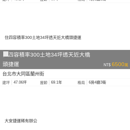
住四容積率300土地34坪透天近大橋
頭捷運
6500
NT$
萬
台北市大同區蘭州街
47.06坪
69.1年
6房4廳3衛
建坪
屋齡
格局