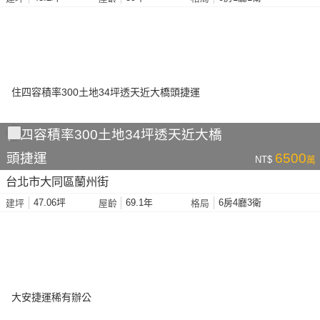
住四容積率300土地34坪透天近大橋
頭捷運
6500
NT$
萬
台北市大同區蘭州街
47.06坪
69.1年
6房4廳3衛
建坪
屋齡
格局