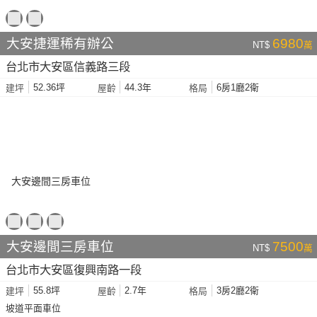
大安捷運稀有辦公
6980
NT$
萬
台北市大安區信義路三段
52.36坪
44.3年
6房1廳2衛
建坪
屋齡
格局
大安邊間三房車位
7500
NT$
萬
台北市大安區復興南路一段
55.8坪
2.7年
3房2廳2衛
建坪
屋齡
格局
坡道平面車位