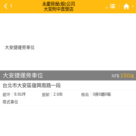
永慶房屋(股)公司
大安附中直營店
預設排序
依總價 低 → 高
依總價 高 → 低
依每坪單價 低 → 高
依降幅 高 → 低
依建物坪數 大 → 小
大安捷運旁車位
150
NT$
萬
依土地坪數 大 → 小
台北市大安區復興南路一段
依屋齡 小 → 大
8.91坪
2.6年
0房0廳0衛
建坪
屋齡
格局
依屋齡 大 → 小
塔式車位