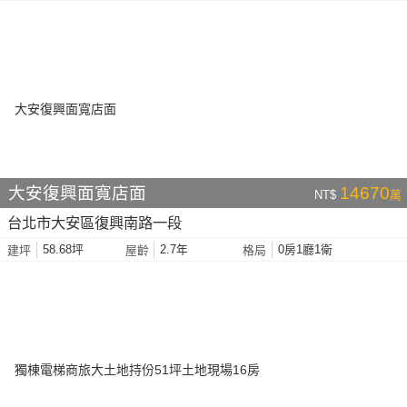
大安復興面寬店面
14670
NT$
萬
台北市大安區復興南路一段
58.68坪
2.7年
0房1廳1衛
建坪
屋齡
格局