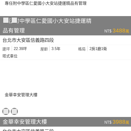
專任附中學區仁愛國小大安站捷運精
品有管理
3488
NT$
萬
台北市大安區信義路四段
22.39坪
3.5年
2房1廳1衛
建坪
屋齡
格局
塔式車位
金華幸安管理大樓
3988
NT$
萬