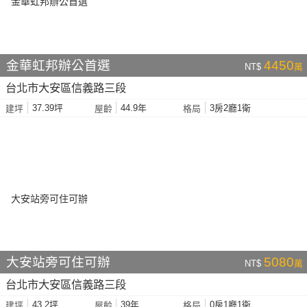
金華虹邦辦公首選
4450
NT$
萬
台北市大安區信義路三段
37.39坪
44.9年
3房2廳1衛
建坪
屋齡
格局
大安站旁可住可辦
5080
NT$
萬
台北市大安區信義路三段
43.2坪
39年
0房1廳1衛
建坪
屋齡
格局