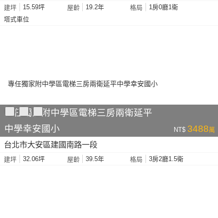
15.59坪
19.2年
1房0廳1衛
建坪
屋齡
格局
塔式車位
專任獨家附中學區電梯三房兩衛延平
中學幸安國小
3488
NT$
萬
台北市大安區建國南路一段
32.06坪
39.5年
3房2廳1.5衛
建坪
屋齡
格局