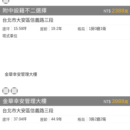
附中設籍不二選擇
2388
NT$
萬
台北市大安區信義路三段
15.59坪
19.2年
1房0廳1衛
建坪
屋齡
格局
塔式車位
金華幸安管理大樓
3988
NT$
萬
台北市大安區信義路三段
37.04坪
44.9年
3房2廳2衛
建坪
屋齡
格局