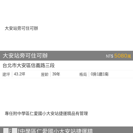
大安站旁可住可辦
5080
NT$
萬
台北市大安區信義路三段
43.2坪
39年
0房1廳1衛
建坪
屋齡
格局
專任附中學區仁愛國小大安站捷運精