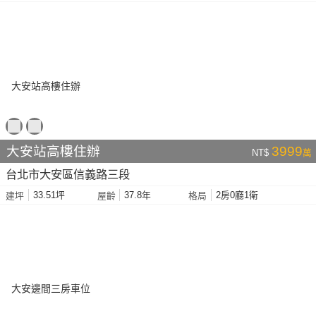
大安站高樓住辦
3999
NT$
萬
台北市大安區信義路三段
33.51坪
37.8年
2房0廳1衛
建坪
屋齡
格局