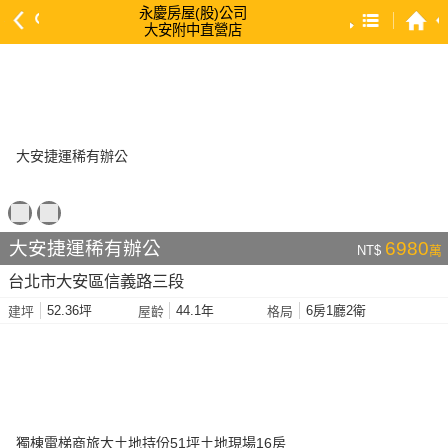
永慶房屋(股)公司
大安附中直營店
預設排序
依總價 低 → 高
依總價 高 → 低
依每坪單價 低 → 高
依降幅 高 → 低
依建物坪數 大 → 小
大安捷運稀有辦公
6980
NT$
萬
依土地坪數 大 → 小
台北市大安區信義路三段
依屋齡 小 → 大
52.36坪
44.1年
6房1廳2衛
建坪
屋齡
格局
依屋齡 大 → 小