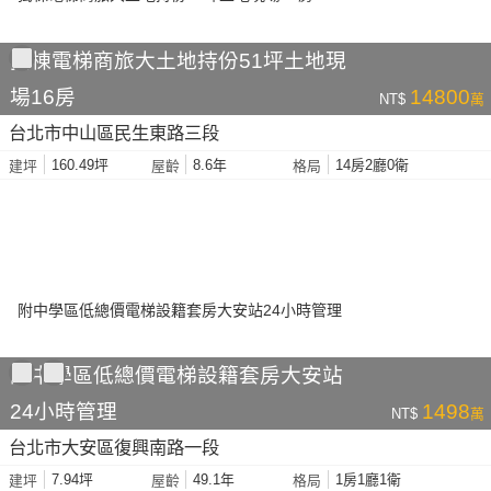
獨棟電梯商旅大土地持份51坪土地現
場16房
14800
NT$
萬
台北市中山區民生東路三段
160.49坪
8.6年
14房2廳0衛
建坪
屋齡
格局
附中學區低總價電梯設籍套房大安站
24小時管理
1498
NT$
萬
台北市大安區復興南路一段
7.94坪
49.1年
1房1廳1衛
建坪
屋齡
格局