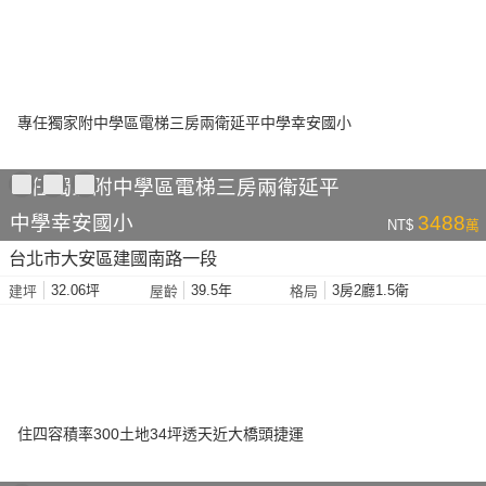
專任獨家附中學區電梯三房兩衛延平
中學幸安國小
3488
NT$
萬
台北市大安區建國南路一段
32.06坪
39.5年
3房2廳1.5衛
建坪
屋齡
格局