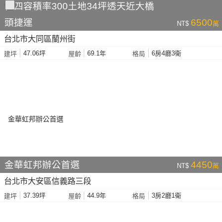
住四容積率300土地34坪透天近大橋
頭捷運
6500
NT$
萬
台北市大同區蘭州街
47.06坪
69.1年
6房4廳3衛
建坪
屋齡
格局
金華虹邦辦公首選
4450
NT$
萬
台北市大安區信義路三段
37.39坪
44.9年
3房2廳1衛
建坪
屋齡
格局