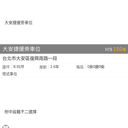
大安捷運旁車位
150
NT$
萬
台北市大安區復興南路一段
8.91坪
2.6年
0房0廳0衛
建坪
屋齡
格局
塔式車位