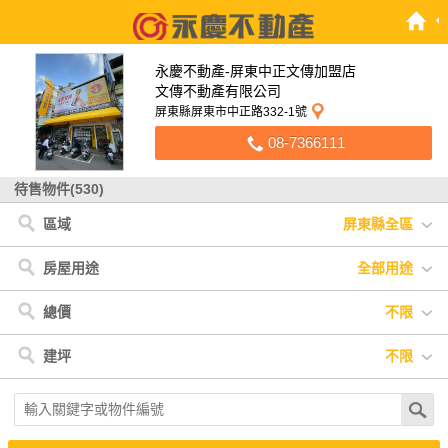
永慶不動產-屏東中正文傳加盟店
文傳不動產有限公司
屏東縣屏東市中正路332-1號
08-7366111
待售物件(530)
區域
屏東縣全區
屏東縣
< 屏東縣
< 高雄市
< 桃園市
< 彰化縣
< 台南市
< 嘉義市
< 台中市
< 苗栗縣
< 台東縣
高雄市
屏東市
大樹區
楊梅區
埤頭鄉
南區
嘉義市
大里區
頭份市
鹿野鄉
下營區
桃園市
內埔鄉
美濃區
桃園區
竹塘鄉
中西區
彰化縣
長治鄉
大寮區
大溪區
台南市
萬丹鄉
三民區
嘉義市
潮州鎮
鳳山區
台中市
九如鄉
前鎮區
房屋用途
全部用途
苗栗縣
高樹鄉
新興區
台東縣
東港鎮
鳥松區
里港鄉
竹田鄉
鹽埔鄉
麟洛鄉
恆春鎮
全部用途
住宅
店面
辦公
廠房
車位
土地
其他
總價
不限
枋寮鄉
新園鄉
琉球鄉
新埤鄉
佳冬鄉
萬巒鄉
南州鄉
不限
300萬以下
300萬-600萬
600萬-900萬
建坪
不限
崁頂鄉
滿州鄉
900萬-1200萬
1200萬-1500萬
1500萬以上
不限
20坪以下
20坪-30坪
30坪-40坪
40坪-50坪
50坪以上