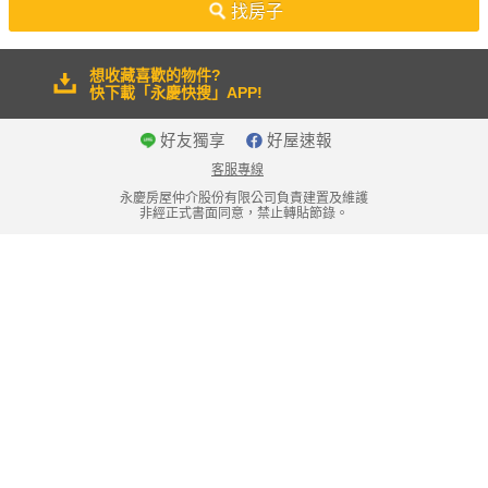
找房子
想收藏喜歡的物件?
快下載「永慶快搜」APP!
好友獨享
好屋速報
客服專線
永慶房屋仲介股份有限公司負責建置及維護
非經正式書面同意，禁止轉貼節錄。