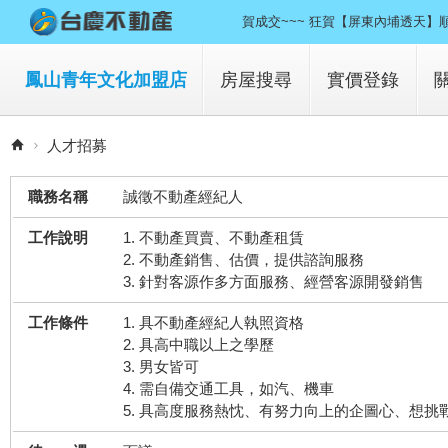
賀成交~~~ 狂賀【屏東內埔透天】
賀成交~~~ 狂賀【科工館建工商
鳳山青年文化加盟店
房屋搜尋
實價登錄
賀成交~~~ 狂賀【新世界1+2+3
買房子
人才招募
賀成交~~~ 狂賀【右昌-河堤公園
租房子
職務名稱
誠徵不動產經紀人
賀成交~~~ 狂賀【家樂福1+2+3
工作說明
1. 不動產買賣、不動產租賃
賀成交~~~ 狂賀【陽明學區大樓】
2. 不動產銷售、估價，提供諮詢服務
3. 針對客源作多方面服務、經營客源開發銷售
賀成交~~~ 狂賀【澄清湖套房】順
工作條件
1. 具不動產經紀人執照資格
賀成交~~~ 狂賀【中山東路大樓】
2. 具高中職以上之學歷
3. 男女皆可
賀成交~~~ 狂賀【三民區大樂商
4. 需自備交通工具，如汽、機車
5. 具高度服務熱忱、有努力向上的企圖心、想挑
賀成交~~~ 狂賀【左營重立路透天