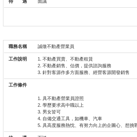
待 遇
面議
賀成交~~~ 狂賀【大寮鳳林三路
賀成交~~~ 狂賀【高樹農地】順利
歡迎二度就業.公司提供完善環境 無
賀成交~~~ 狂賀【內埔水門店面】
職務名稱
誠徵不動產營業員
工作說明
1. 不動產買賣、不動產租賃
2. 不動產銷售、估價，提供諮詢服務
3. 針對客源作多方面服務、經營客源開發銷售
工作條件
1. 具不動產營業員證照
2. 學歷要求高中職以上
3. 男女皆可
4. 自備交通工具，如機車、汽車
5. 具高度服務熱忱、有努力向上的企圖心、想挑