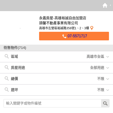
永義房屋-高雄裕誠自由加盟店
頡馨不動產事業有限公司
高雄市左營區裕誠路358號1、2、3樓
07-5571717
待售物件(714)
區域
高雄市全區
高雄市
< 高雄市
< 屏東縣
< 台南市
< 宜蘭縣
< 嘉義市
< 嘉義縣
< 台東縣
< 南投縣
< 台中市
< 新北市
< 花蓮縣
< 桃園市
屏東縣
鳳山區
屏東市
安南區
宜蘭市
東區
水上鄉
成功鎮
埔里鎮
南屯區
汐止區
花蓮市
新屋區
台南市
三民區
高樹鄉
南區
太保市
台東市
北區
永康區
宜蘭縣
左營區
潮州鎮
大林鎮
鹿野鄉
東區
嘉義市
大寮區
長治鄉
仁德區
嘉義縣
大社區
恆春鎮
歸仁區
台東縣
楠梓區
萬巒鄉
房屋用途
全部用途
南投縣
仁武區
里港鄉
新化區
台中市
前鎮區
崁頂鄉
玉井區
新北市
小港區
麟洛鄉
西港區
花蓮縣
苓雅區
內埔鄉
新市區
桃園市
鼓山區
東港鎮
佳里區
鳥松區
萬丹鄉
六甲區
林園區
新埤鄉
官田區
全部用途
住宅
店面
辦公
廠房
車位
土地
其他
總價
不限
前金區
枋寮鄉
中西區
新興區
九如鄉
安平區
橋頭區
南州鄉
麻豆區
鹽埕區
枋山鄉
新營區
燕巢區
善化區
梓官區
旗山區
不限
500萬以下
500萬-1000萬
1000萬-1500萬
建坪
不限
大樹區
岡山區
美濃區
湖內區
杉林區
茄萣區
六龜區
1500萬-2000萬
2000萬-3000萬
3000萬以上
田寮區
阿蓮區
不限
20坪以下
20坪-30坪
30坪-40坪
40坪-50坪
50坪以上