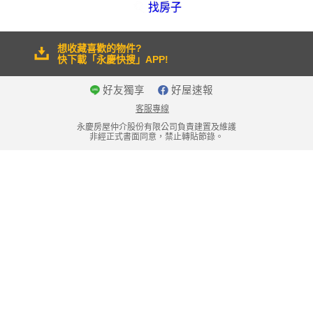
找房子
想收藏喜歡的物件?
快下載「永慶快搜」APP!
好友獨享
好屋速報
客服專線
永慶房屋仲介股份有限公司負責建置及維護
非經正式書面同意，禁止轉貼節錄。