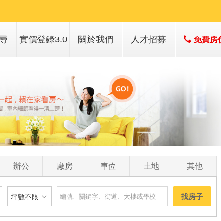
尋
實價登錄3.0
關於我們
人才招募
免費房
子
店簡介
子
經營團隊
經營績效
服務項目
辦公
廠房
車位
土地
其他
找房子
坪數不限