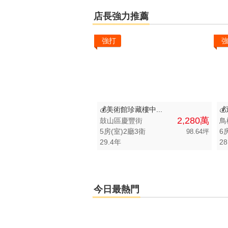
區域不限
總價不限
店長強力推薦
高雄市-鼓山區
500 萬以下
強打
高雄市-三民區
500 萬 - 1000
高雄市-左營區
1000 萬 - 150
高雄市-仁武區
1500 萬 - 200
高雄市-鳳山區
2000 萬 - 300
💰美術館珍藏樓中...

2,280萬
鼓山區慶豐街
鳥
高雄市-苓雅區
3000 萬以上
5房(室)2廳3衛
6
98.64坪
29.4年
28
高雄市-楠梓區
-
高雄市-岡山區
高雄市-旗山區
今日最熱門
高雄市-鳥松區
高雄市-大寮區