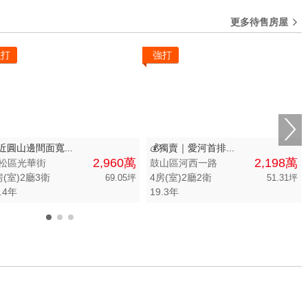
建物
土地
主+陽
更多待售房屋
坪數不限
強打
強打
 萬
20 坪以下
0 萬
20 坪 - 30 坪
0 萬
30 坪 - 40 坪
0 萬
40 坪 - 50 坪
近圓山邊間面寬...
💰獨賣｜愛河首排...
2,960萬
2,198萬
松區光華街
鼓山區河西一路
50 坪以上
房(室)2廳3衛
4房(室)2廳2衛
69.05坪
51.31坪
.4年
19.3年
萬
-
坪
0
1
2