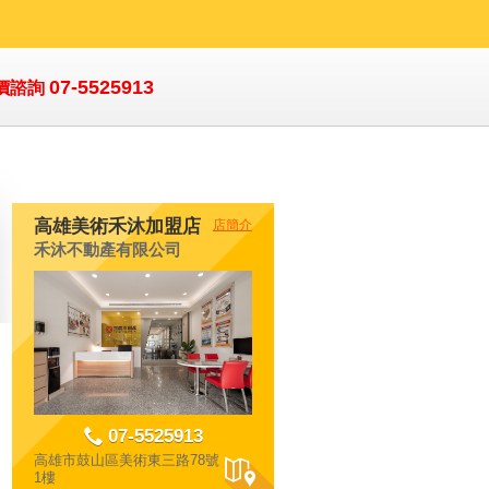
07-5525913
價諮詢
高雄美術禾沐加盟店
店簡介
禾沐不動產有限公司
07-5525913
高雄市鼓山區美術東三路78號
1樓