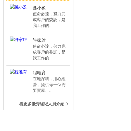
💰鳳山永盛花園廣場〜...
成交
孫小盈
使命必達，努力完
💰美術館羅浮｜市場最...
成交
成客戶的委託，是
我工作的...
💰三發景榮｜楠梓交流...
成交
💰大東捷運-棋琴文化...
成交
許家維
💰後驛捷運站成家大四...
成交
使命必達，努力完
成客戶的委託，是
內惟車站國王傳奇一3+1...
成交
我工作的...
💰三房車位｜邊間超亮...
成交
程唯育
💰美術館邊間採光兩房...
成交
在地深耕，用心經
💰左營港景綠意宅公園...
成交
營，提供每一位需
要買屋、...
💰鳳山國中捷運站∣幸...
成交
💰高雄前金★高質感商...
成交
看更多優秀經紀人員介紹
💰R14巨蛋瑞豐夜市正...
成交
💰R14巨蛋高樓層捷運...
成交