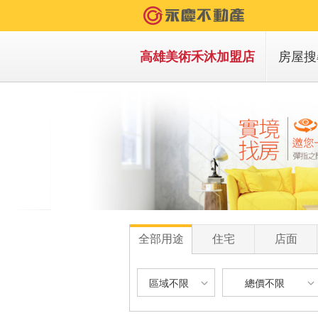
高雄美術禾沐加盟店
房屋搜
買房
租房
全部用途
住宅
店面
區域不限
總價不限