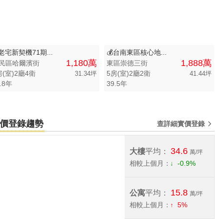
老宅新契機71期...
💰台南東區核心地...
1,180萬
1,888萬
民區哈爾濱街
東區崇德三街
房(室)2廳4衛
5房(室)2廳2衛
31.34坪
41.44坪
.8年
39.5年
宅實價登錄趨勢
查詳細實價登錄
34.6
大樓
平均：
萬/坪
相較上個月：
-0.9%
15.8
公寓
平均：
萬/坪
相較上個月：
5%