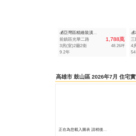
高雄市-橋頭區
高雄市-新興區
💰亞灣區精緻裝潢...

高雄市-小港區
1,788萬
前鎮區光華二路
三
3房(室)2廳2衛
4
48.26坪
高雄市-林園區
9.2年
54
高雄市-前鎮區
高雄市-前金區
高雄市 鼓山區 2026年7月 住
高雄市-路竹區
高雄市-茄萣區
高雄市-內門區
高雄市-鹽埕區
正在為您載入圖表 請稍後...
屏東縣-萬巒鄉