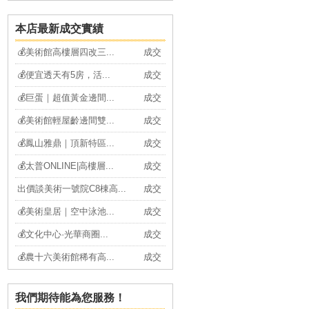
本店最新成交實績
💰美術館高樓層四改三...
成交
💰便宜透天有5房，活...
成交
💰巨蛋｜超值黃金邊間...
成交
💰美術館輕屋齡邊間雙...
成交
💰鳳山雅鼎｜頂新特區...
成交
💰太普ONLINE|高樓層...
成交
出價談美術一號院C8棟高...
成交
💰美術皇居｜空中泳池...
成交
💰文化中心·光華商圈...
成交
💰農十六美術館稀有高...
成交
💰鑫天地2|高樓層兩房...
成交
💰綠園道｜陽台進出四...
成交
我們期待能為您服務！
💰近高雄新站綠園道復...
成交