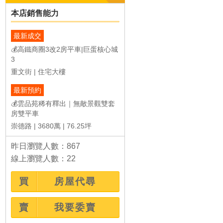
本店銷售能力
最新成交
強打
強打
💰高鐵商圈3改2房平車|巨蛋核心城
3
重文街
住宅大樓
最新預約
💰雲品苑稀有釋出｜無敵景觀雙套
💰雲品苑稀有釋出...
💰永慶獨賣｜一坪...
房雙平車
3,680萬
2,222
左營區崇德路
鼓山區美術東四路
崇德路
3680萬
76.25坪
2房(室)2廳3衛
3房(室)2廳2衛
76.25坪
52.71
12.9年
2.9年
昨日瀏覽人數：867
線上瀏覽人數：22
買
房屋代尋
賣
我要委賣