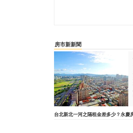
屏東縣-萬丹鄉
屏東縣-內埔鄉
屏東縣-枋寮鄉
房市新新聞
屏東縣-屏東市
屏東縣-竹田鄉
屏東縣-里港鄉
屏東縣-長治鄉
澎湖縣-湖西鄉
台南市-歸仁區
台北新北一河之隔租金差多少？永慶
台南市-東區
嘉義縣-水上鄉