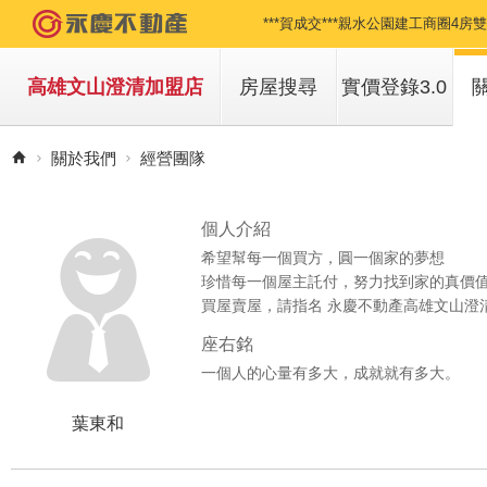
***賀成交***親水公園建工商圈4房
***賀成交***仁武澄合段~漂亮建地
高雄文山澄清加盟店
房屋搜尋
實價登錄3.0
***賀成交***陽明國中溫馨套房
買房子
關於我們
經營團隊
***賀成交***漢神巨蛋電梯公寓兩房
租房子
***賀成交***漢神巨蛋電梯公寓兩房
個人介紹
希望幫每一個買方，圓一個家的夢想
***賀成交***大樹丁種建地(廠房)
珍惜每一個屋主託付，努力找到家的真價
買屋賣屋，請指名 永慶不動產高雄文山澄
***賀成交***三多商圈翻新4房美華廈
座右銘
***賀成交***科工館輕軌採光美寓4樓
一個人的心量有多大，成就就有多大。
***賀成交***園藝所&文德國小1+2
葉東和
***賀成交***澄清湖����️山水景