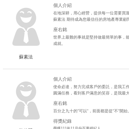
個人介紹
***賀成交***【九如陽明商圈】公寓
在地深耕，用心經營，提供每一位需要買
蘇素法 期待成為您最信任的房地產專業顧
***賀成交***斗南合總君悅8樓
座右銘
***賀成交***衛武營稀有Ｆ型國宅大
世界上最難的事就是堅持做最簡單的事，
成就。
***賀成交***榮總生活圈3房+平車
蘇素法
***賀成交***文山特區高樓層3+1房
***賀成交***京城大鎮
個人介紹
***賀成交***陽明學區/東門町有陽
使命必達，努力完成客戶的委託，是我工
圓滿任務，看到客戶滿意的笑容，是我最
***賀成交***大樹瓦厝街舊制農地
座右銘
***賀成交***鳳山國中捷運站~騎樓
百分之九十的"可以"，前面都是從"不"開始
得獎紀錄
***賀成交***輔英科大店住1+2樓
榮獲111年11月份百萬經紀人