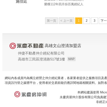
施佳廷
榮獲112年四月份百萬經紀人
***賀成交***燕巢樹科大收租套房
***賀成交***文山~正修收租公寓5樓
第一頁
< 上一頁
1
2
3
下一
***賀成交***幸福河畔經典三房
***賀成交***近正義車站(台鐵)透天
高雄文山澄清加盟店
***賀成交***大樹高屏路面寬農地
仲捷不動產仲介經紀有限公司
***賀成交***澄清湖特區~三角窗車
高雄市三民區澄清路517號1樓
MAP
***賀成交***八卦公園~孝親房前後
***賀成交***鼎山家樂福套房菁英會
網站內各成員均為獨立經營之仲介經紀業者，各家業者提供之服務項目及
項資訊刊登之媒體平台，使用者於交易前能仍應詳閱地籍相關資料。如對
***賀成交***大寮~靜巷最便宜透天
本網站建議使用 Microso
永慶房屋仲介股份有限公司負責建置
***賀成交***建工學區公寓一樓
非經正