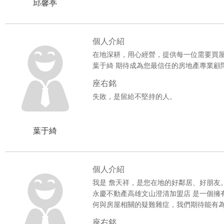
邱馨葶
***賀成交***中崙美三房
***賀成交***衛武營捷運樓中樓3房
個人介紹
***賀成交***燕巢高應大店面大透天
在地深耕，用心經營，提供每一位需要買
葉于綺 期待成為您最信任的房地產專業顧
***賀成交***文山~正修收租公寓5樓
座右銘
***賀成交***榮總生活圈3房+平車
失敗，是留給不堅持的人。
***賀成交***福誠高中捷運邊間美透
葉于綺
***賀成交***近正義車站(台鐵)透天
***賀成交***【一中商圈】美套房
個人介紹
***賀成交***文山當代歐洲雙車墅
我是 詹天祥，是您在地的好鄰居、好朋友
永慶不動產高雄文山澄清加盟店 是一個擁
***賀成交***八卦公園~孝親房前後
何與房屋相關的疑難雜症，我們期待能有
座右銘
***賀成交***陽明學區/東門町有陽