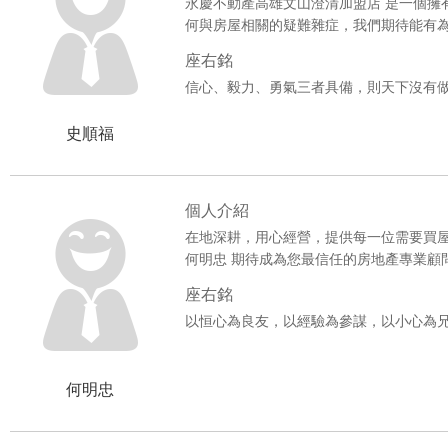
永慶不動產高雄文山澄清加盟店 是一個擁
何與房屋相關的疑難雜症，我們期待能有
***賀成交***五甲極鮮~小邊間透天
座右銘
***賀成交***正文山特區~御廳苑2+
信心、毅力、勇氣三者具備，則天下沒有
***賀成交***文山正義商圈大坪數大
史順福
***賀成交***便宜小坪自建漂亮建地
個人介紹
***賀成交***市議會捷運站精美大二
在地深耕，用心經營，提供每一位需要買
***賀成交***小坪國小△窗農地送鐵
何明忠 期待成為您最信任的房地產專業顧
座右銘
***賀成交***澄清湖山水大廈A棟
以恒心為良友，以經驗為參謀，以小心為
***賀成交***後庄國小陽台進出亮四
***賀成交***鳥松★棕梠公園面樹
何明忠
***賀成交***大麗城溫馨2房平車