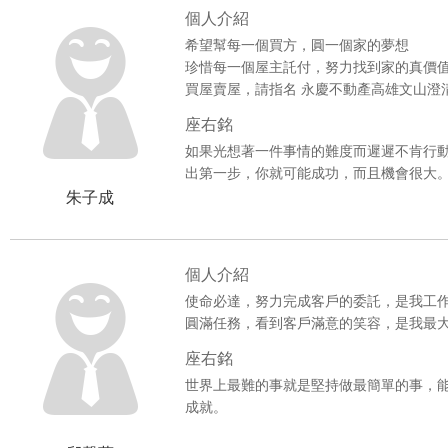
***賀成交***生日公園│公寓一樓
個人介紹
希望幫每一個買方，圓一個家的夢想
***賀成交***����陽明國中收
珍惜每一個屋主託付，努力找到家的真價
買屋賣屋，請指名 永慶不動產高雄文山澄
***賀成交***����楠梓高大特區
座右銘
***賀成交***萬丹社區透天車墅
如果光想著一件事情的難度而遲遲不肯行
出第一步，你就可能成功，而且機會很大
***賀成交***文華國小透天大面寬車
朱子成
***賀成交***亞灣海景領袖辦公大廈
個人介紹
***賀成交***美術館漂亮車庫透天別
使命必達，努力完成客戶的委託，是我工
***賀成交***鳳頂建地
圓滿任務，看到客戶滿意的笑容，是我最
座右銘
***賀成交***正義國小漂亮活巷透天
世界上最難的事就是堅持做最簡單的事，
成就。
***賀成交***鳳山議會學區宅大四房