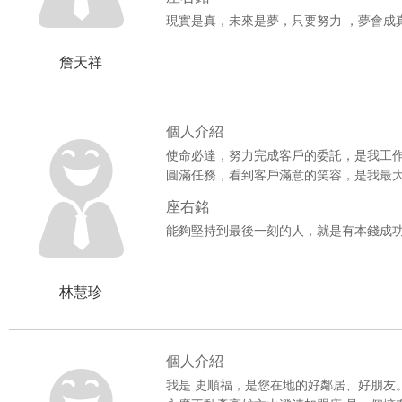
現實是真，未來是夢，只要努力 ，夢會成
***賀成交***鳳山國中捷運站~店
詹天祥
***賀成交***輔英科大店住1+2樓
***賀成交***大樹瓦厝街舊制農地
個人介紹
使命必達，努力完成客戶的委託，是我工
***賀成交***華鳳特區景觀4房+平車
圓滿任務，看到客戶滿意的笑容，是我最
***賀成交***永安大鎮~車庫別墅
座右銘
能夠堅持到最後一刻的人，就是有本錢成
***賀成交***鳳山大東藝文捷運2樓
***賀成交***華鳳特區景觀2+1房+
林慧珍
***賀成交***幸福河畔經典三房
***賀成交***高雄車站捷運投資套房
個人介紹
我是 史順福，是您在地的好鄰居、好朋友
***賀成交***燕巢樹科大一樓臨路雙