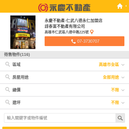
永慶不動產-仁武八德永仁加盟店
諄泰富不動產有限公司
高雄市仁武區八德中路225號
07-3730707
待售物件(116)
區域
高雄市全區
高雄市
< 高雄市
< 屏東縣
< 南投縣
< 台南市
< 金門縣
屏東縣
仁武區
新埤鄉
竹山鎮
新營區
金城鎮
南投縣
三民區
屏東市
學甲區
台南市
旗山區
潮州鎮
金門縣
鳳山區
內埔鄉
大寮區
內門區
房屋用途
全部用途
新興區
小港區
楠梓區
大樹區
苓雅區
燕巢區
岡山區
全部用途
住宅
店面
辦公
廠房
車位
土地
其他
總價
不限
美濃區
前鎮區
左營區
鹽埕區
杉林區
鳥松區
橋頭區
不限
500萬以下
500萬-1000萬
1000萬-1500萬
建坪
不限
鼓山區
大社區
1500萬-2000萬
2000萬-3000萬
3000萬以上
不限
20坪以下
20坪-30坪
30坪-40坪
40坪-50坪
50坪以上