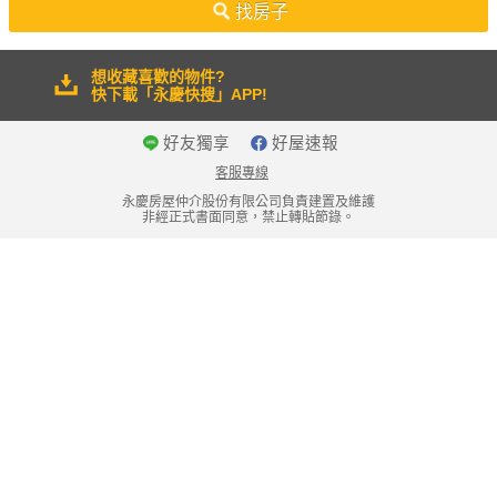
找房子
想收藏喜歡的物件?
快下載「永慶快搜」APP!
好友獨享
好屋速報
客服專線
永慶房屋仲介股份有限公司負責建置及維護
非經正式書面同意，禁止轉貼節錄。