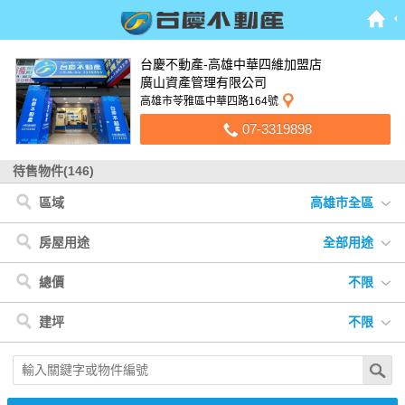
台慶不動產-高雄中華四維加盟店
廣山資產管理有限公司
高雄市苓雅區中華四路164號
07-3319898
待售物件(146)
區域
高雄市全區
高雄市
< 高雄市
< 屏東縣
< 台中市
< 台南市
< 彰化縣
屏東縣
鳳山區
屏東市
沙鹿區
安南區
和美鎮
台中市
苓雅區
潮州鎮
安平區
台南市
前鎮區
新埤鄉
東區
彰化縣
三民區
內埔鄉
小港區
里港鄉
左營區
萬丹鄉
房屋用途
全部用途
橋頭區
大寮區
新興區
鹽埕區
大樹區
楠梓區
前金區
全部用途
住宅
店面
辦公
廠房
車位
土地
其他
總價
不限
仁武區
鳥松區
林園區
岡山區
六龜區
鼓山區
不限
500萬以下
500萬-1000萬
1000萬-1500萬
建坪
不限
1500萬-2000萬
2000萬-3000萬
3000萬以上
不限
20坪以下
20坪-30坪
30坪-40坪
40坪-50坪
50坪以上