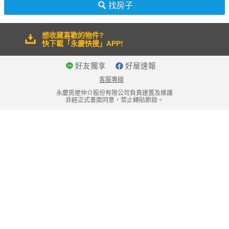
找房子
想收藏喜歡的物件?
快下載「永慶快搜」APP!
好友獨享
好屋速報
客服專線
永慶房屋仲介股份有限公司負責建置及維護
非經正式書面同意，禁止轉貼節錄。