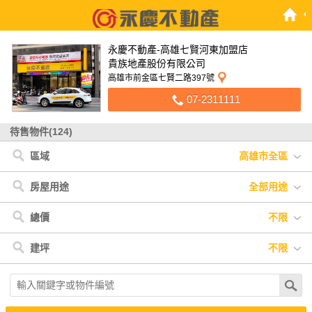
永慶不動產-高雄七賢河東加盟店
貴族地產股份有限公司
高雄市前金區七賢二路397號
07-2311111
待售物件(124)
區域
高雄市全區
高雄市
< 高雄市
< 屏東縣
< 台南市
< 台中市
屏東縣
三民區
里港鄉
安南區
清水區
台南市
鼓山區
恆春鎮
安平區
台中市
苓雅區
琉球鄉
東區
前鎮區
枋山鄉
前金區
南州鄉
新興區
枋寮鄉
房屋用途
全部用途
鳳山區
小港區
仁武區
左營區
鳥松區
鹽埕區
大寮區
全部用途
住宅
店面
辦公
廠房
車位
土地
其他
總價
不限
大樹區
楠梓區
湖內區
橋頭區
林園區
燕巢區
岡山區
不限
500萬以下
500萬-1000萬
1000萬-1500萬
建坪
不限
六龜區
1500萬-2000萬
2000萬-3000萬
3000萬以上
不限
20坪以下
20坪-30坪
30坪-40坪
40坪-50坪
50坪以上