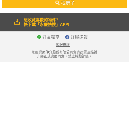
找房子
想收藏喜歡的物件?
快下載「永慶快搜」APP!
好友獨享
好屋速報
客服專線
永慶房屋仲介股份有限公司負責建置及維護
非經正式書面同意，禁止轉貼節錄。