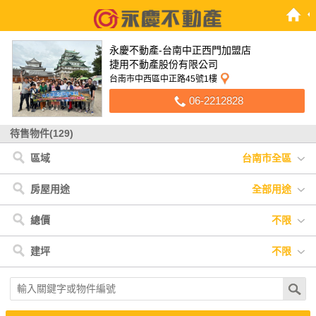
永慶不動產-台南中正西門加盟店
捷用不動產股份有限公司
台南市中西區中正路45號1樓
06-2212828
待售物件(129)
區域
台南市全區
台南市
< 台南市
< 嘉義市
< 台東縣
嘉義市
永康區
嘉義市
關山鎮
台東縣
白河區
南區
中西區
東區
安南區
房屋用途
全部用途
北區
安平區
東山區
山上區
歸仁區
新化區
麻豆區
全部用途
住宅
店面
辦公
廠房
車位
土地
其他
總價
不限
仁德區
佳里區
善化區
南化區
新市區
西港區
將軍區
不限
300萬以下
300萬-600萬
600萬-900萬
建坪
不限
柳營區
七股區
900萬-1200萬
1200萬-1500萬
1500萬以上
不限
20坪以下
20坪-30坪
30坪-40坪
40坪-50坪
50坪以上