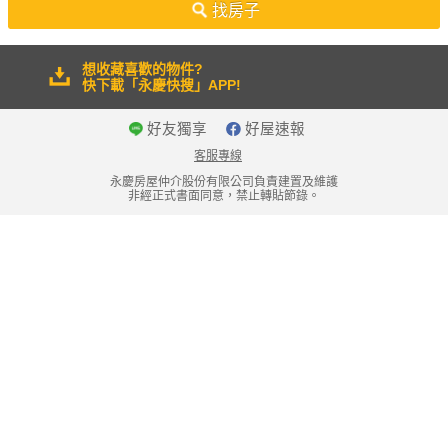
找房子
想收藏喜歡的物件?
快下載「永慶快搜」APP!
好友獨享
好屋速報
客服專線
永慶房屋仲介股份有限公司負責建置及維護
非經正式書面同意，禁止轉貼節錄。