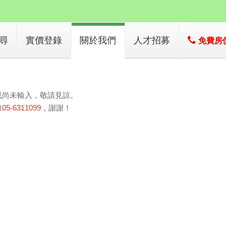
尋
實價登錄
關於我們
人才招募
免費房
子
店簡介
子
經營團隊
或尚未輸入，敬請見諒。
經營績效
線
05-6311099
，謝謝！
服務項目