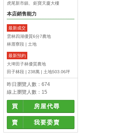
虎尾新市鎮
鉅寶天廈大樓
本店銷售能力
最新成交
雲林四湖優質6分7農地
林厝寮段
土地
最新預約
大埤田子林優質農地
田子林段
238萬
土地503.06坪
昨日瀏覽人數：674
線上瀏覽人數：15
買
房屋代尋
賣
我要委賣