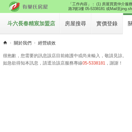
「工作內容」： (1) 房屋買賣仲介服務
路3號1樓 05-5338181 或Mail至jing.sh
斗六長春精宸加盟店
房屋搜尋
實價登錄
買房子
關於我們
經營績效
租房子
很抱歉，您需要的訊息該店目前維護中或尚未輸入，敬請見諒。
如急欲得知本訊息，請逕洽該店服務專線
05-5338181
，謝謝！