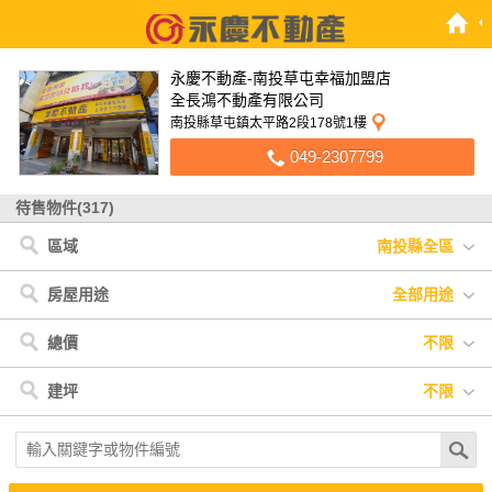
永慶不動產-南投草屯幸福加盟店
全長鴻不動產有限公司
南投縣草屯鎮太平路2段178號1樓
049-2307799
待售物件(317)
區域
南投縣全區
南投縣
< 南投縣
< 彰化縣
< 台中市
彰化縣
草屯鎮
芬園鄉
霧峰區
台中市
南投市
埔心鄉
大里區
名間鄉
西區
西屯區
中寮鄉
埔里鎮
魚池鄉
房屋用途
全部用途
竹山鎮
國姓鄉
鹿谷鄉
全部用途
住宅
店面
辦公
廠房
車位
土地
其他
總價
不限
不限
300萬以下
300萬-600萬
600萬-900萬
建坪
不限
900萬-1200萬
1200萬-1500萬
1500萬以上
不限
20坪以下
20坪-30坪
30坪-40坪
40坪-50坪
50坪以上