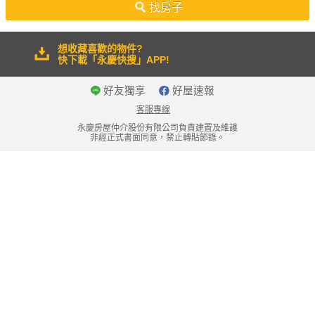
找房子
想收藏喜歡的物件?
快下載「永慶快搜」APP!
好友獨享
好屋速報
客服專線
永慶房屋仲介股份有限公司負責建置及維護
非經正式書面同意，禁止轉貼節錄。