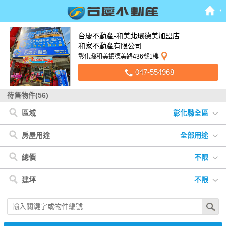
台慶不動產-和美北環德美加盟店
和家不動產有限公司
彰化縣和美鎮德美路436號1樓
047-554968
待售物件(56)
區域
彰化縣全區
彰化縣
< 彰化縣
< 南投縣
< 苗栗縣
南投縣
和美鎮
鹿谷鄉
南庄鄉
苗栗縣
伸港鄉
線西鄉
彰化市
鹿港鎮
福興鄉
房屋用途
全部用途
大村鄉
全部用途
住宅
店面
辦公
廠房
車位
土地
其他
總價
不限
不限
300萬以下
300萬-600萬
600萬-900萬
建坪
不限
900萬-1200萬
1200萬-1500萬
1500萬以上
不限
20坪以下
20坪-30坪
30坪-40坪
40坪-50坪
50坪以上