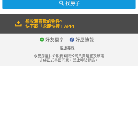
找房子
想收藏喜歡的物件?
快下載「永慶快搜」APP!
好友獨享
好屋速報
客服專線
永慶房屋仲介股份有限公司負責建置及維護
非經正式書面同意，禁止轉貼節錄。