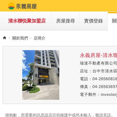
清水聯悦聚加盟店
房屋搜尋
實價登錄
關
買房子
關於我們
店簡介
租房子
永義房屋-清水
瑞達不動產有限公
店址：台中市清水區
電話：04-2656081
傳真：04-2656369
電子郵件：
investo
很抱歉，您需要的訊息該店目前維護中或尚未輸入，敬請見諒。