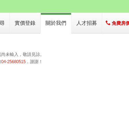
尋
實價登錄
關於我們
人才招募
免費房
子
店簡介
子
經營團隊
或尚未輸入，敬請見諒。
經營績效
線
04-25680515
，謝謝！
服務項目