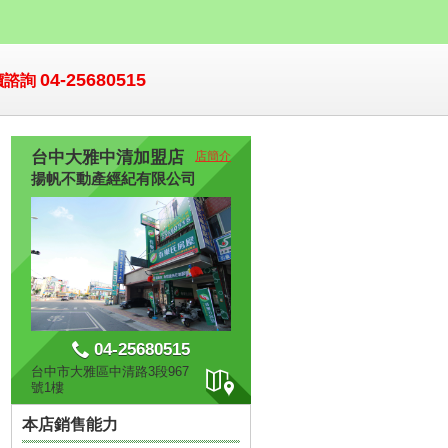
04-25680515
價諮詢
台中大雅中清加盟店
店簡介
揚帆不動產經紀有限公司
04-25680515
台中市大雅區中清路3段967
號1樓
本店銷售能力