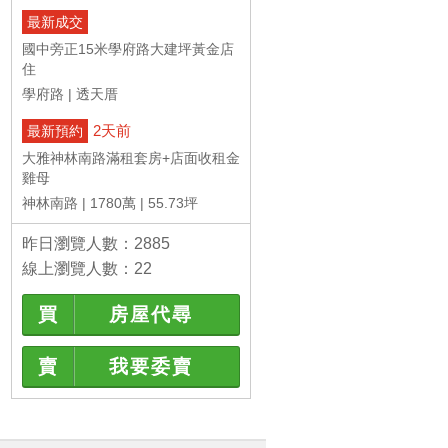
最新成交
國中旁正15米學府路大建坪黃金店
住
學府路
透天厝
2天前
最新預約
大雅神林南路滿租套房+店面收租金
雞母
神林南路
1780萬
55.73坪
昨日瀏覽人數：2885
線上瀏覽人數：22
買
房屋代尋
賣
我要委賣