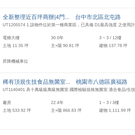
全新整理近百坪商辦|4門... 台中市北區北屯路
電梯大樓
30.0年
3 ~ 3 / 12樓
土地 11.35 坪
主+陽 90.81 坪
建物 137.78 坪
昇降機械車位
稀有頂規生技食品無菌室... 桃園市八德區廣福路
廠房
22.4年
1 ~ 3 / 3樓
土地 533.92 坪
主+陽 866.83 坪
建物 1,111.99 坪