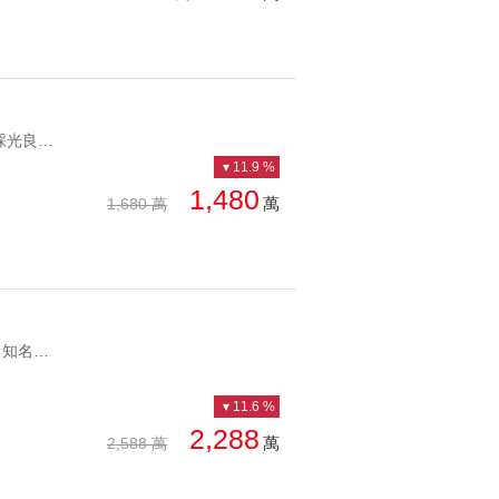
UT1113480 近國道一號、國道十號，南來北往皆便利 格局方正，風通採光良好，簡單整理即可入住 距全聯三百公尺，步行免五分鐘可達。近八卦寮、仁雄商圈，採購便利機能好。 仁武八卦寮美墅｜離塵不離城｜三商圈機能好 近國道一號、國道十號，南來北往皆便利 格局方正，風通採光良好，簡單整理即可入住 距全聯三百公尺，步行免五分鐘可達。近八卦寮、仁雄商圈，採購便利機能好。
11.9 %
1,480
萬
1,680 萬
UT1113505 ✨社區戶數單純僅57戶，自住比例高，鬧中取靜環境清幽，知名建商操刀，品質有保證，室內約25坪三房平車唯一釋出。 ✨地段超有優勢，坐擁水湳經貿、十四期、漢神巨蛋旁，位於水湳低密度住宅區，多商圈圍繞，未來發展增值性極高。 ✨學區完善，九年國教完整銜接，國小走路約9分鐘國中開車約3分鐘，附近公園綠地多，飯後散步、運動休閒、毛孩娛樂皆宜。 水湳經貿十四期巨蛋旁輕屋齡三面採光三房平車 ✨社區戶數單純僅57戶，自住比例高，鬧中取靜環境清幽，知名建商操刀，品質有保證，室內約25坪三房平車唯一釋出。 ✨地段超有優勢，坐擁水湳經貿、十四期、漢神巨蛋旁，位於水湳低密度住宅區，多商圈圍繞，未來發展增值性極高。 ✨學區完善，九年國教完整銜接，國小走路約9分鐘國中開車約3分鐘，附近公園綠地多，飯後散步、運動休閒、毛孩娛樂皆宜。
11.6 %
2,288
萬
2,588 萬