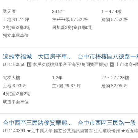
透天厝
28.8年
1 ~ 4 / 4樓
土地 41.74 坪
主+平+陽 57.52 坪
建物 57.52 坪
2房(室)2廳3衛
另加蓋3房(室)1廳0衛
獨立車庫車位
遠雄幸福城｜大四房平車... 台中市梧棲區八德路一
電梯大樓
1.2年
27 ~ 27 / 28樓
土地 3.93 坪
主+陽 29.67 坪
建物 52.05 坪
4房(室)2廳2衛
坡道平面車位
台中西區三民路優質華麗... 台中市西區三民路一段