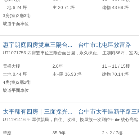
土地 6.24 坪
主 20.71 坪
建物 43.68 坪
3房(室)2廳3衛
坡道平面車位
惠宇朗庭四房雙車三陽台... 台中市北屯區敦富路
電梯大樓
2.8年
11 ~ 11 / 15樓
土地 8.44 坪
主+陽 36.93 坪
建物 70.14 坪
4房(室)2廳2衛
坡道平面車位
太平稀有四房｜三面採光... 台中市太平區新平路三
華廈
35.9年
2 ~ 2 / 7樓