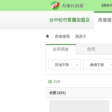
╠團隊
★歡迎
台中松竹富騰加盟店
房屋搜
買房
房屋搜尋
買房子
租房
全部用途
住宅
區域不限
總價不限
區域不限
總價不限
電梯大廈
屋齡
列表
華廈
1 年
台中市-北屯區
500 萬以下
無電梯公寓
1 年 
全部 (201)
透天別墅
5 年 
台中市-太平區
500 萬 - 1
10 年
台中市-沙鹿區
1000 萬 - 
有車位
20 年