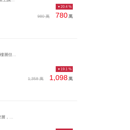
總價: 低 → 高
西北
20.4 %
西南
780
萬
980 萬
每坪單價: 低 → 高
房
降幅: 低 → 高
建物坪數: 大 → 小
屋齡: 小 → 大
UT1113465 ✨多間可看，全新完工，剛交屋未住，房間間間開窗，雖低樓層但採光明亮，社區24小時管理，使用ALFA Safe耐震工法，安全無慮。 ✨雙鐵共構宅，火車站走路就到，臨近未來捷運藍線B4沙鹿站，還有海線好市多、知名建商進駐，沙鹿起飛，買再起跑點，投資自住兩相宜。 ✨坐擁多個商圈，站前商圈、家樂福商圈、鹿寮商圈、靜宜商圈，車程約4分鐘達沙鹿市場，距全聯約6分鐘車程，生活機能超級方便。 家樂福、火車站、靜宜商圈【和築T1】三房平車 ✨多間可看，全新完工，剛交屋未住，房間間間開窗，雖低樓層但採光明亮，社區24小時管理，使用ALFA Safe耐震工法，安全無慮。 ✨雙鐵共構宅，火車站走路就到，臨近未來捷運藍線B4沙鹿站，還有海線好市多、知名建商進駐，沙鹿起飛，買再起跑點，投資自住兩相宜。 ✨坐擁多個商圈，站前商圈、家樂福商圈、鹿寮商圈、靜宜商圈，車程約4分鐘達沙鹿市場，距全聯約6分鐘車程，生活機能超級方便。
土地坪數: 大 → 小
19.1 %
1,098
萬
1,358 萬
UT0062423 ✨伍唐淳謙坐擁西屯生活圈正核心地段，樓層規劃為地上12層，地下3層建築，共有43戶住家，4戶店面，車位共規劃49個平面車位。 ✨學區完善，12年國教免接送，車程約2分鐘西屯國小、車程約3分鐘西苑高中國中部，建案旁有一處占地7000坪的文修公園，沿街種下黃金風鈴木，搭配園內的遊樂設施，親子好去處。 ✨坐擁西屯三大商圈，逢甲商圈、河南商圈、七期商圈，鄰近有西屯市場，74快速道路約6分鐘車程、國道1號約9分車程，未來加上台中捷運藍線完成後，交通網絡更加便利。 伍唐淳謙近水湳、十二期美三房三衛平車 ✨伍唐淳謙坐擁西屯生活圈正核心地段，樓層規劃為地上12層，地下3層建築，共有43戶住家，4戶店面，車位共規劃49個平面車位。 ✨學區完善，12年國教免接送，車程約2分鐘西屯國小、車程約3分鐘西苑高中國中部，建案旁有一處占地7000坪的文修公園，沿街種下黃金風鈴木，搭配園內的遊樂設施，親子好去處。 ✨坐擁西屯三大商圈，逢甲商圈、河南商圈、七期商圈，鄰近有西屯市場，74快速道路約6分鐘車程、國道1號約9分車程，未來加上台中捷運藍線完成後，交通網絡更加便利。