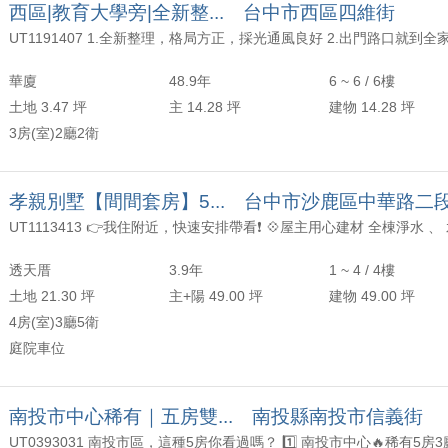
西區|教育大學旁|全新整... 台中市西區四維街
華廈
48.9年
6 ~ 6 / 6樓
土地 3.47 坪
主 14.28 坪
建物 14.28 坪
3房(室)2廳2衛
孝親別墅【間間套房】5... 台中市沙鹿區中華路二
透天厝
3.9年
1 ~ 4 / 4樓
土地 21.30 坪
主+陽 49.00 坪
建物 49.00 坪
4房(室)3廳5衛
庭院車位
南投市中心稀有｜五房雙... 南投縣南投市信義街