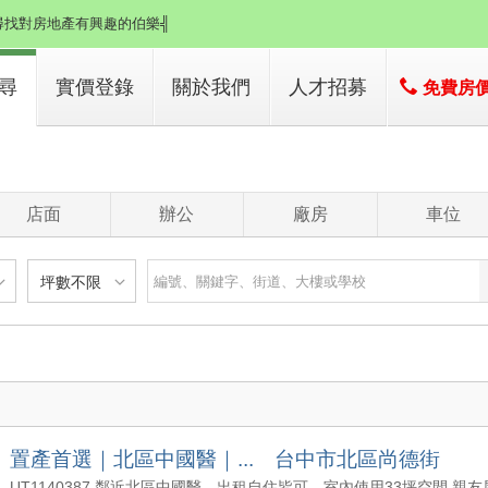
尋找對房地產有興趣的伯樂╣
來店/電 託售透天、別墅、華廈、店面、土地、廠房★
尋
實價登錄
關於我們
人才招募
免費房
子
店簡介
子
經營團隊
店面
辦公
廠房
車位
經營績效
服務項目
坪數不限
建物
土地
主+陽
不限
樓層不限
房數不限
以下
低於 1 樓
1 房
坪數不限
- 5 年
1 樓
2 房
- 10 年
2 - 6 樓
3 房
000 萬
20 坪以下
 - 20 年
7 - 12 樓
4 房
置產首選｜北區中國醫｜... 台中市北區尚德街
1500 萬
20 坪 - 30 坪
 - 30 年
13 樓以上
5 房以上