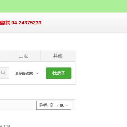
04-24375233
價諮詢
土地
其他
找房子
更多篩選(0)
朝向北
南
西
降幅: 高 → 低
東
東北
預設排序:
東南
UT1140387 鄰近北區中國醫，出租自住皆可，室內使用33坪空間 親友屋主誠意出售互動良好，出價我努力談 近中國醫藥大學,近梅亭街、中清路，店家林立吃喝都方便，生活機能完善 置產首選｜北區中國醫｜綠園道旁｜收租客的最愛 鄰近北區中國醫，出租自住皆可，室內使用33坪空間 親友屋主誠意出售互動良好，出價我努力談 近中國醫藥大學,近梅亭街、中清路，店家林立吃喝都方便，生活機能完善