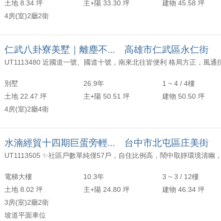
土地 8.34 坪
主+陽 33.30 坪
建物 45.58 坪
4房(室)2廳2衛
仁武八卦寮美墅｜離塵不... 高雄市仁武區永仁街
別墅
26.9年
1 ~ 4 / 4樓
土地 22.47 坪
主+陽 50.51 坪
建物 50.50 坪
4房(室)2廳4衛
水湳經貿十四期巨蛋旁輕... 台中市北屯區庄美街
電梯大樓
10.3年
3 ~ 3 / 12樓
土地 8.02 坪
主+陽 24.80 坪
建物 46.34 坪
3房(室)2廳2衛
坡道平面車位