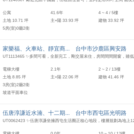
年以上
頂樓
含加蓋
2000 萬
30 坪 - 40 坪
公寓
41.6年
4 ~ 4 / 5樓
-
年
-
樓
-
2500 萬
40 坪 - 50 坪
土地 10.71 坪
主+陽 33.93 坪
建物 33.92 坪
5房(室)0廳2衛
上
50 坪以上
萬
-
坪
家樂福、火車站、靜宜商... 台中市沙鹿區興安路
電梯大樓
2.1年
2 ~ 2 / 13樓
土地 8.85 坪
主+陽 22.06 坪
建物 41.46 坪
3房(室)2廳2衛
坡道平面車位
伍唐淳謙近水湳、十二期... 台中市西屯區光明路
電梯大樓
0.0年
10 ~ 10 / 12樓