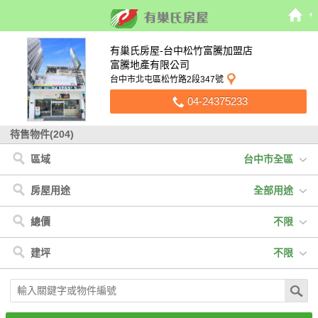
有巢氏房屋-台中松竹富騰加盟店
富騰地產有限公司
台中市北屯區松竹路2段347號
04-24375233
待售物件(204)
區域
台中市全區
台中市
< 台中市
< 嘉義縣
< 高雄市
< 彰化縣
< 南投縣
< 桃園市
嘉義縣
北屯區
竹崎鄉
苓雅區
花壇鄉
南投市
八德區
高雄市
太平區
鹿草鄉
前鎮區
溪湖鎮
國姓鄉
彰化縣
沙鹿區
仁武區
彰化市
南投縣
潭子區
桃園市
北區
西區
房屋用途
全部用途
梧棲區
西屯區
中區
大里區
清水區
南屯區
南區
全部用途
住宅
店面
辦公
廠房
車位
土地
其他
總價
不限
豐原區
和平區
大雅區
東區
霧峰區
烏日區
神岡區
不限
500萬以下
500萬-1000萬
1000萬-1500萬
建坪
不限
1500萬-2000萬
2000萬-2500萬
2500萬以上
不限
20坪以下
20坪-30坪
30坪-40坪
40坪-50坪
50坪以上