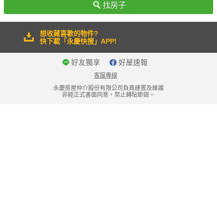
找房子
想收藏喜歡的物件?
快下載「永慶快搜」APP!
好友獨享
好屋速報
客服專線
永慶房屋仲介股份有限公司負責建置及維護
非經正式書面同意，禁止轉貼節錄。