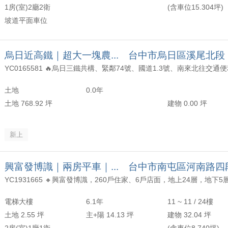
1房(室)2廳2衛
(含車位15.304坪)
坡道平面車位
烏日近高鐵｜超大一塊農... 台中市烏日區溪尾北段
土地
0.0年
土地 768.92 坪
建物 0.00 坪
新上
興富發博識｜兩房平車｜... 台中市南屯區河南路四
電梯大樓
6.1年
11 ~ 11 / 24樓
土地 2.55 坪
主+陽 14.13 坪
建物 32.04 坪