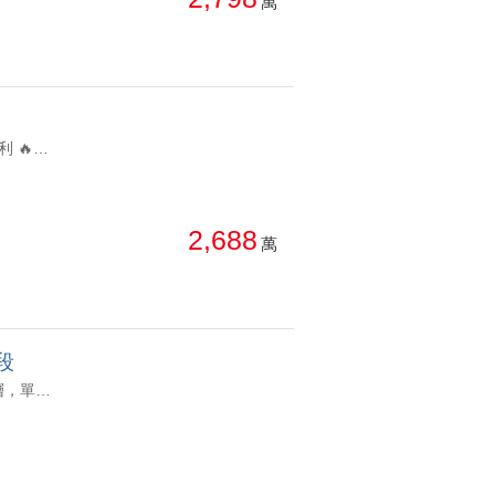
萬
YC0165581 🔥烏日三鐵共構、緊鄰74號、國道1.3號、南來北往交通便利 🔥現況有種農作物、超大一塊方正農地 🔥節稅好朋友、低總價農地 🔥屋主誠意出售、開價即是行情、往下還可談💪🏻烏日近高鐵｜超大一塊農地出價可談 🔥烏日三鐵共構、緊鄰74號、國道1.3號、南來北往交通便利 🔥現況有種農作物、超大一塊方正農地 🔥節稅好朋友、低總價農地 🔥屋主誠意出售、開價即是行情、往下還可談💪🏻
2,688
萬
段
YC1931665 🔸興富發博識，260戶住家、6戶店面，地上24層，地下5層，單層12戶3梯。 🔸主附15.3坪，朝西南，裝潢、傢俱電器配置完整，獨立廚房有窗，中高樓層有視野，配平面車位。 🔸鄰七期生活圈、公益路商圈，大墩國小、國中，文心森林公園，IKEA宜家家居，好市多，迪卡儂，文心秀泰，大遠百，新光三越，老虎城。興富發博識｜兩房平車 ｜視野｜屋況佳｜拎包入住 🔸興富發博識，260戶住家、6戶店面，地上24層，地下5層，單層12戶3梯。 🔸主附15.3坪，朝西南，裝潢、傢俱電器配置完整，獨立廚房有窗，中高樓層有視野，配平面車位。 🔸鄰七期生活圈、公益路商圈，大墩國小、國中，文心森林公園，IKEA宜家家居，好市多，迪卡儂，文心秀泰，大遠百，新光三越，老虎城。