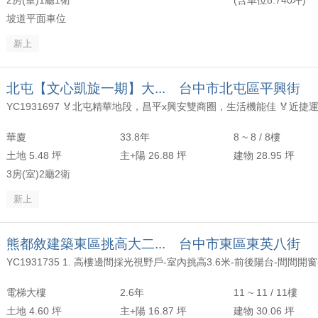
2房(室)1廳1衛
(含車位8.740坪)
坡道平面車位
新上
北屯【文心凱旋一期】大... 台中市北屯區平興街
華廈
33.8年
8 ~ 8 / 8樓
土地 5.48 坪
主+陽 26.88 坪
建物 28.95 坪
3房(室)2廳2衛
新上
熊都敘建築東區挑高大二... 台中市東區東英八街
電梯大樓
2.6年
11 ~ 11 / 11樓
土地 4.60 坪
主+陽 16.87 坪
建物 30.06 坪