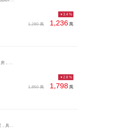
總價: 低 → 高
西北
西南
3.4 %
每坪單價: 低 → 高
房
1,236
萬
1,280 萬
降幅: 高 → 低
建物坪數: 大 → 小
屋齡: 小 → 大
YC1060681 🔸 富宇晴美學，總戶數131戶，地上12樓、地下3層，純 3 房，無店面，住戶結構單純。24 小時管理，實用公設（健身房、宴會廳、視聽室…等）。 🔸鄰近工學路生活圈享受生活機能，散步可達綠園道享受綠意。 🔸 中山醫、國立圖書館、中興大學，重大地標環繞。 🔸文心秀泰、好市多、迪卡儂，車程10分鐘。中山醫、興大｜富宇晴美學｜３改２房＋平車 🔸 富宇晴美學，總戶數131戶，地上12樓、地下3層，純 3 房，無店面，住戶結構單純。24 小時管理，實用公設（健身房、宴會廳、視聽室…等）。 🔸鄰近工學路生活圈享受生活機能，散步可達綠園道享受綠意。 🔸 中山醫、國立圖書館、中興大學，重大地標環繞。 🔸文心秀泰、好市多、迪卡儂，車程10分鐘。
土地坪數: 大 → 小
2.8 %
1,798
萬
1,850 萬
YC1060692 🌱社區單純,總戶數僅30戶,純三房 🌱採「品」字型量體配置，具備三面採光與極佳通風 🌱樓高3米1,客廳深度4米六,寬敞舒適 🌱廚房配備義大利 STOSA 廚具與中島,衛浴使用德國 Dornbracht 龍頭及 V&B 全自動智能馬桶 🌱距離城隍廟僅5分鐘車程,鄰近中山路與大遠百商圈,生活機能佳專任｜新竹北區｜自有美｜三面採光三房平車 🌱社區單純,總戶數僅30戶,純三房 🌱採「品」字型量體配置，具備三面採光與極佳通風 🌱樓高3米1,客廳深度4米六,寬敞舒適 🌱廚房配備義大利 STOSA 廚具與中島,衛浴使用德國 Dornbracht 龍頭及 V&B 全自動智能馬桶 🌱距離城隍廟僅5分鐘車程,鄰近中山路與大遠百商圈,生活機能佳