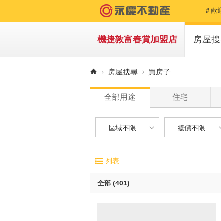
＃歡
＃歡
機捷敦富春賞加盟店
房屋搜
【F
買房
房屋搜尋
買房子
種籽！
租房
全部用途
住宅
賀!種
賀！
區域不限
總價不限
房仲
區域不限
總價不限
電梯大廈
屋齡
列表
歡迎
華廈
1 年
台中市-北屯區
500 萬以下
無電梯公寓
1 年 
全部 (401)
種籽那棵
透天別墅
5 年 
台中市-太平區
500 萬 - 1
10 年
台中市-西屯區
1000 萬 - 
有車位
20 年