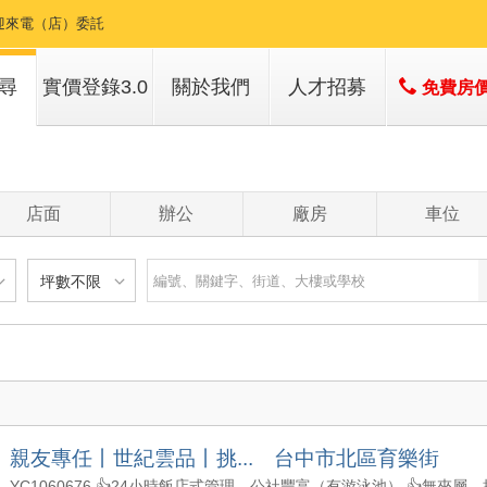
迎來電（店）委託
迎來電預約鑑賞
尋
實價登錄3.0
關於我們
人才招募
免費房
B】種籽團隊|永慶機捷敦富春賞店，查看最新消息
子
店簡介
最懂北屯ㄟ好厝邊【Youtube訂閱賞屋】
子
經營團隊
店面
辦公
廠房
車位
籽團隊今年已賀成交414件,歡迎屋主委託!
經營績效
服務項目
種籽團隊已賀成交【機捷&12單】314件，歡迎委託！
坪數不限
業務｜行政｜行銷秘書，200坪旗艦店強烈徵才中
建物
土地
主+陽
不限
樓層不限
房數不限
加入
以下
低於 1 樓
1 房
坪數不限
- 5 年
1 樓
2 房
樹 Linktr.ee https://linktr.ee/seed.estate 最新情報/學區/重劃區地圖/一次
- 10 年
2 - 6 樓
3 房
000 萬
20 坪以下
 - 20 年
7 - 12 樓
4 房
親友專任丨世紀雲品丨挑... 台中市北區育樂街
1500 萬
20 坪 - 30 坪
 - 30 年
13 樓以上
5 房以上