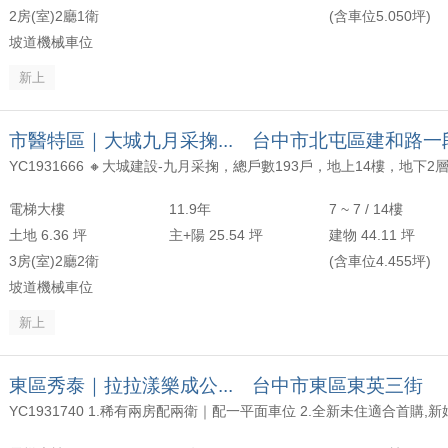
2房(室)2廳1衛
(含車位5.050坪)
坡道機械車位
新上
市醫特區｜大城九月采掬... 台中市北屯區建和路一
電梯大樓
11.9年
7 ~ 7 / 14樓
土地 6.36 坪
主+陽 25.54 坪
建物 44.11 坪
3房(室)2廳2衛
(含車位4.455坪)
坡道機械車位
新上
東區秀泰｜拉拉漾樂成公... 台中市東區東英三街