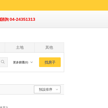
04-24351313
價諮詢
土地
其他
找房子
更多篩選(0)
朝向北
南
西
預設排序
收藏
東
東北
預設排序:
東南
YC1060676 👍24小時飯店式管理，公社豐富（有游泳池） 👍無夾層，挑高3.6米，高樓屋況良好 👍正北區近中友百貨、楓康超市、一中商圈、中國醫藥大學 👍輕屋齡7年，收租自住相宜 👍附獨立平面車位，出電梯口就到親友專任丨世紀雲品丨挑高3.6米丨大套房平車 👍24小時飯店式管理，公社豐富（有游泳池） 👍無夾層，挑高3.6米，高樓屋況良好 👍正北區近中友百貨、楓康超市、一中商圈、中國醫藥大學 👍輕屋齡7年，收租自住相宜 👍附獨立平面車位，出電梯口就到