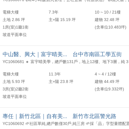
年以上
頂樓
含加蓋
2000 萬
30 坪 - 40 坪
電梯大樓
7.3年
10 ~ 10 / 21樓
-
年
-
樓
-
2500 萬
40 坪 - 50 坪
土地 2.86 坪
主+陽 15.19 坪
建物 32.48 坪
1房(室)1廳1衛
(含車位10.483坪)
上
50 坪以上
坡道平面車位
萬
-
坪
中山醫、興大｜富宇晴美... 台中市南區工學五街
電梯大樓
11.3年
4 ~ 4 / 12樓
土地 5.93 坪
主+陽 23.8 坪
建物 44.49 坪
3房(室)2廳2衛
(含車位9.332坪)
坡道平面車位
專任｜新竹北區｜自有美... 新竹市北區警光路