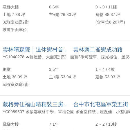
電梯大樓
0.6年
9 ~ 9 / 11樓
土地 7.38 坪
主+陽 26.30 坪
建物 48.37 坪
3房(室)2廳2衛
(含車位8.207坪)
坡道平面車位
雲林晴森院｜退休鄉村首... 雲林縣二崙鄉成功路
別墅
3.5年
1 ~ 4 / 4樓
土地 36.09 坪
主+陽 53.94 坪
建物 53.93 坪
5房(室)2廳3衛
葳格旁佳福山晴精裝三房... 台中市北屯區軍榮五街
電梯大樓
7.1年
2 ~ 2 / 13樓