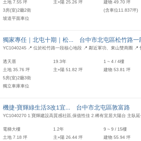
土地 7.55 坪
主+陽 25.26 坪
建物 49.70 坪
3房(室)2廳2衛
(含車位11.837坪)
坡道平面車位
獨家專任｜北屯十期｜松... 台中市北屯區松竹路一
透天厝
19.3年
1 ~ 4 / 4樓
土地 35.76 坪
主+陽 51.82 坪
建物 53.81 坪
5房(室)2廳3衛
獨立車庫車位
機捷-寶輝綠生活3改1宜... 台中市北屯區敦富路
電梯大樓
1.2年
9 ~ 9 / 15樓
土地 7.18 坪
主+陽 26.44 坪
建物 55.94 坪