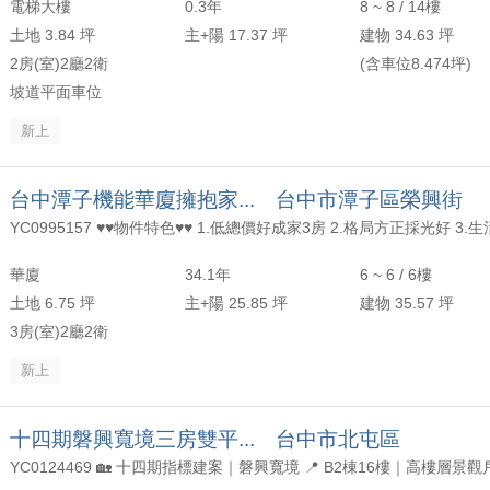
電梯大樓
0.3年
8 ~ 8 / 14樓
土地 3.84 坪
主+陽 17.37 坪
建物 34.63 坪
2房(室)2廳2衛
(含車位8.474坪)
坡道平面車位
新上
台中潭子機能華廈擁抱家... 台中市潭子區榮興街
華廈
34.1年
6 ~ 6 / 6樓
土地 6.75 坪
主+陽 25.85 坪
建物 35.57 坪
3房(室)2廳2衛
新上
十四期磐興寬境三房雙平... 台中市北屯區