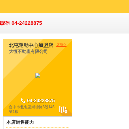
04-24228875
價諮詢
北屯運動中心加盟店
店簡介
大恆不動產有限公司
04-24228875
台中市北屯區崇德路3段146
號1樓
本店銷售能力