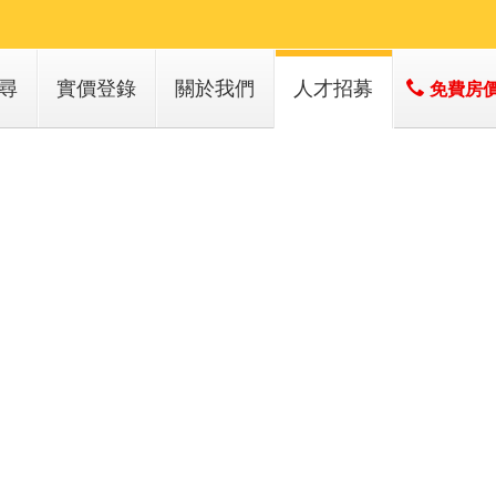
尋
實價登錄
關於我們
人才招募
免費房
子
店簡介
子
經營團隊
經營績效
服務項目