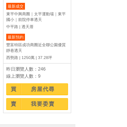
最新成交
東平中興商圈｜太平運動場｜東平
國小｜前院停車透天
中平路
透天厝
最新預約
豐富特區成功商圈近全聯公園優質
靜巷透天
西勢路
1250萬
37.28坪
昨日瀏覽人數：246
線上瀏覽人數：9
買
房屋代尋
賣
我要委賣