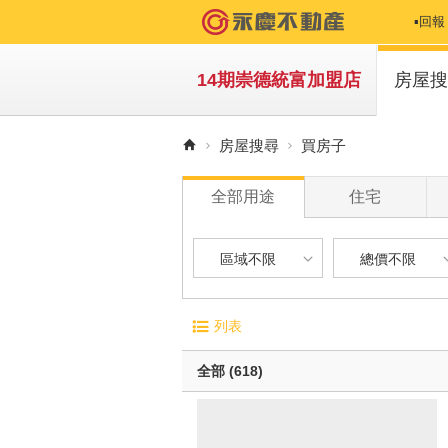
▪️
▪️
14期崇德統富加盟店
房屋搜
▫️
買房
房屋搜尋
買房子
▫️
租房
全部用途
住宅
▪️
▫️物
區域不限
總價不限
區域不限
總價不限
電梯大廈
屋齡
列表
華廈
1 年
台中市-北屯區
500 萬以下
無電梯公寓
1 年 
全部 (618)
透天別墅
5 年 
台中市-西屯區
500 萬 - 1
10 年
台中市-潭子區
1000 萬 - 
有車位
20 年