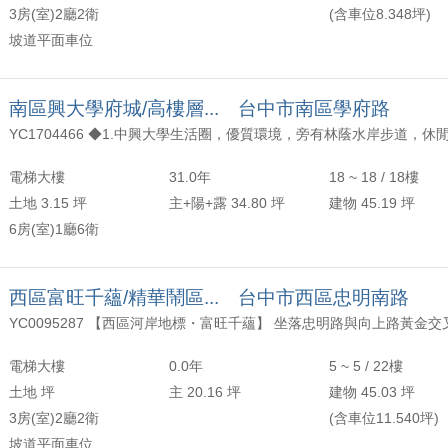
3房(室)2廳2衛
(含車位8.348坪)
坡道平面車位
南區興大學府城/高樓層... 台中市南區學府路
電梯大樓
31.0年
18 ~ 18 / 18樓
土地 3.15 坪
主+陽+露 34.80 坪
建物 45.19 坪
6房(室)1廳6衛
西區富旺千蘊/精華鬧區... 台中市西區忠明南路
電梯大樓
0.0年
5 ~ 5 / 22樓
土地 坪
主 20.16 坪
建物 45.03 坪
3房(室)2廳2衛
(含車位11.540坪)
坡道平面車位