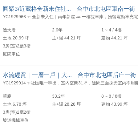
圓聚3/近葳格全新未住社... 台中市北屯區軍南一街
透天厝
2.6年
1 ~ 4 / 4樓
土地 20.99 坪
主+陽 44.21 坪
建物 44.21 坪
3房(室)2廳3衛
庭院車位
水湳經貿｜一層一戶｜大... 台中市北屯區后庄一街
華廈
33.2年
8 ~ 8 / 8樓
土地 6.78 坪
主+陽 28.28 坪
建物 43.99 坪
3房(室)2廳2衛
坡道機械車位