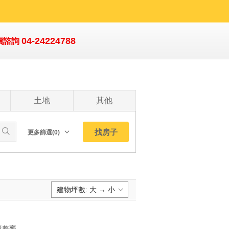
04-24224788
價諮詢
土地
其他
找房子
更多篩選(0)
朝向北
南
西
建物坪數: 大 → 小
東
東北
預設排序:
東南
YC1801479 富宇造鎮社區別墅，總戶數241戶 全新落成美式透天，環境整齊新穎 規劃3房3廳4衛，格局方正明亮 一樓規劃孝親房，長輩同住最安心 配備大雅廚具、TOTO衛浴，高質感生活 新光田特區機能完善，生活超便利 學區完整，6分鐘到龍泉國小、龍井國中 鄰近水裡社公園、百珍市場 位居大台中海線核心，地段潛力無限 3分鐘上特五、國三，南來北往超快 急售/市場最低龍井富宇大地全新美式設計質感別墅 富宇造鎮社區別墅，總戶數241戶 全新落成美式透天，環境整齊新穎 規劃3房3廳4衛，格局方正明亮 一樓規劃孝親房，長輩同住最安心 配備大雅廚具、TOTO衛浴，高質感生活 新光田特區機能完善，生活超便利 學區完整，6分鐘到龍泉國小、龍井國中 鄰近水裡社公園、百珍市場 位居大台中海線核心，地段潛力無限 3分鐘上特五、國三，南來北往超快