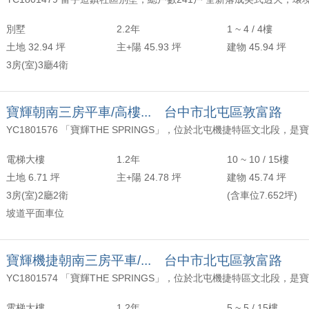
年以上
頂樓
含加蓋
2000 萬
30 坪 - 40 坪
別墅
2.2年
1 ~ 4 / 4樓
-
年
-
樓
-
2500 萬
40 坪 - 50 坪
土地 32.94 坪
主+陽 45.93 坪
建物 45.94 坪
3房(室)3廳4衛
上
50 坪以上
萬
-
坪
寶輝朝南三房平車/高樓... 台中市北屯區敦富路
電梯大樓
1.2年
10 ~ 10 / 15樓
土地 6.71 坪
主+陽 24.78 坪
建物 45.74 坪
3房(室)2廳2衛
(含車位7.652坪)
坡道平面車位
寶輝機捷朝南三房平車/... 台中市北屯區敦富路
電梯大樓
1.2年
5 ~ 5 / 15樓