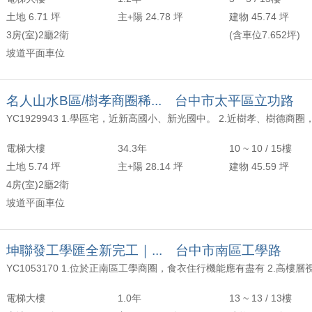
土地 6.71 坪
主+陽 24.78 坪
建物 45.74 坪
3房(室)2廳2衛
(含車位7.652坪)
坡道平面車位
名人山水B區/樹孝商圈稀... 台中市太平區立功路
電梯大樓
34.3年
10 ~ 10 / 15樓
土地 5.74 坪
主+陽 28.14 坪
建物 45.59 坪
4房(室)2廳2衛
坡道平面車位
坤聯發工學匯全新完工｜... 台中市南區工學路
電梯大樓
1.0年
13 ~ 13 / 13樓