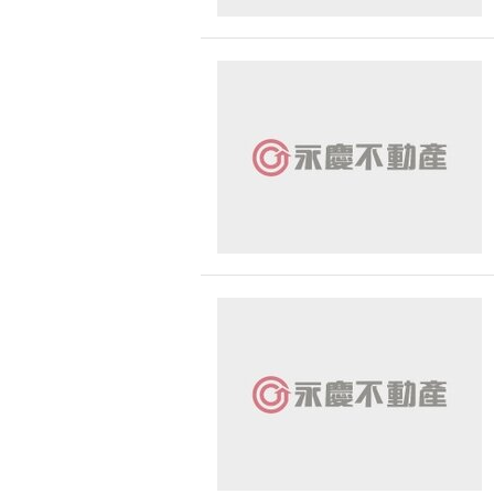
雲林縣-土庫鎮
雲林縣-虎尾鎮
嘉義縣-水上鄉
桃園市-八德區
台南市-仁德區