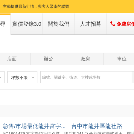
回報｜主動提供最新行情，與客人緊密的聯繫
開發｜商圈、社區專業耕耘，開發信廣告
尋
實價登錄3.0
關於我們
人才招募
免費房
行銷｜跟進時代的潮流，網路行銷做好做滿
子
店簡介
土地｜專營14期土地，幫您解答任何疑難雜症
子
經營團隊
店面
辦公
廠房
車位
空拍｜專業空拍介紹土地、預售屋
經營績效
服務項目
件｜專業房屋拍攝、修圖、360度環景攝影
坪數不限
建物
土地
主+陽
不限
樓層不限
房數不限
以下
低於 1 樓
1 房
坪數不限
- 5 年
1 樓
2 房
- 10 年
2 - 6 樓
3 房
000 萬
20 坪以下
 - 20 年
7 - 12 樓
4 房
急售/市場最低龍井富宇... 台中市龍井區龍社路
1500 萬
20 坪 - 30 坪
 - 30 年
13 樓以上
5 房以上