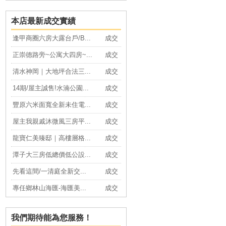
本店最新成交實績
逢甲商圈六房大露台戶/B...
成交
正崇德路旁~公寓大四房~...
成交
清水神岡｜大地坪合法三...
成交
14期/屋主誠售!水湳公園...
成交
豐原六米面寬全新未住電...
成交
屋主我親戚沐微風三房平...
成交
龍寶仁美臻邸｜高樓層格...
成交
潭子大三房低總價低公設...
成交
先看這間/一清庭全新交...
成交
專任鄉林山海匯-海匯美...
成交
豐原全新位住電梯精裝套...
成交
致富院｜沙鹿16套收租套...
成交
我們期待能為您服務！
東山商圈低總價電梯二房...
成交