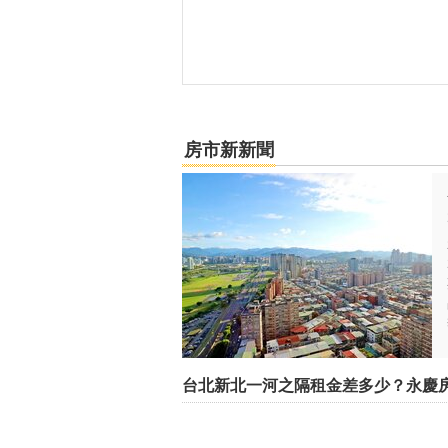
台中市-東勢區
台中市-烏日區
台中市-大安區
房市新新聞
台中市-大甲區
台中市-大肚區
彰化縣-鹿港鎮
彰化縣-福興鄉
彰化縣-溪湖鎮
彰化縣-芬園鄉
台北新北一河之隔租金差多少？永慶
彰化縣-彰化市
彰化縣-埔心鄉