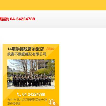
04-24224788
價諮詢
14期崇德統富加盟店
店簡介
統富不動產經紀有限公司
04-24224788
台中市北屯區同榮里崇德十路
2段466號