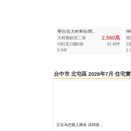
台中市-清水區
台中市-西區
專任/近大村車站/間...
坤
台中市-東區
2,580萬
大村鄉鎮安二巷
南
4房(室)3廳6衛
3
93.48坪
台中市-龍井區
6.9年
1.
台中市-沙鹿區
台中市-外埔區
台中市 北屯區 2026年7月 住
台中市-霧峰區
台中市-大里區
台中市-中區
台中市-梧棲區
正在為您載入圖表 請稍後...
台中市-后里區