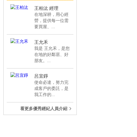
北屯一中街收租五套房屋...
成交
王柏汯 經理
在地深耕，用心經
超美勝美築高樓層兩房平...
成交
營，提供每一位需
要買屋、...
登陽釀時光3房平車綠意...
成交
北屯秒殺件/新都生態公...
成交
王允禾
西屯近中央公園高樓層B1...
成交
我是 王允禾，是您
在地的好鄰居、好
專任逢甲商圈獨洗獨曬套...
成交
朋友。...
獨賣質感裝潢大套房/社...
成交
呂宜錚
潭子頭家商圈正頭張路臨...
成交
使命必達，努力完
正雅潭路上雙店面建地大...
成交
成客戶的委託，是
我工作的...
東海藝術商圈低總價透天...
成交
大降150萬/輕屋齡高樓三...
成交
看更多優秀經紀人員介紹
豐原大道核心地段全店住...
成交
松竹國小獨門獨院/太子...
成交