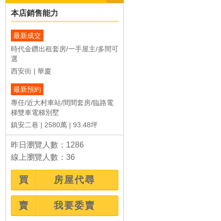
本店銷售能力
最新成交
強打
強打
時代金鑽出租套房/一手屋主/多間可
選
西安街
華廈
最新預約
專任/近大村車站/間間套房/臨路電
豐原市中心15套收租...
安美學/百萬精裝三...
梯雙車電梯別墅
1,980萬
818
豐原區中正路
梧棲區大仁路二段
鎮安二巷
2580萬
93.48坪
15房(室)15廳15衛
3房(室)2廳2衛
47.19坪
35.62
50.1年
2.9年
昨日瀏覽人數：1286
線上瀏覽人數：36
買
房屋代尋
賣
我要委賣