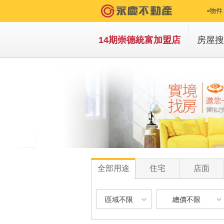
▫️物
▪️
14期崇德統富加盟店
房屋搜
▪️
買房
▫️
租房
▫️
▪️
全部用途
住宅
店面
區域不限
總價不限