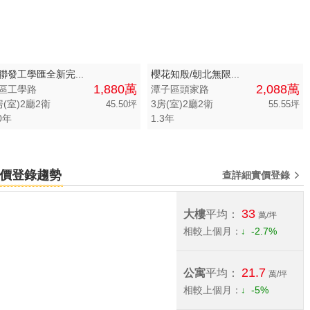
聯發工學匯全新完...
櫻花知殷/朝北無限...
1,880萬
2,088萬
區工學路
潭子區頭家路
房(室)2廳2衛
3房(室)2廳2衛
45.50坪
55.55坪
0年
1.3年
宅實價登錄趨勢
查詳細實價登錄
33
大樓
平均：
萬/坪
相較上個月：
-2.7%
21.7
公寓
平均：
萬/坪
相較上個月：
-5%