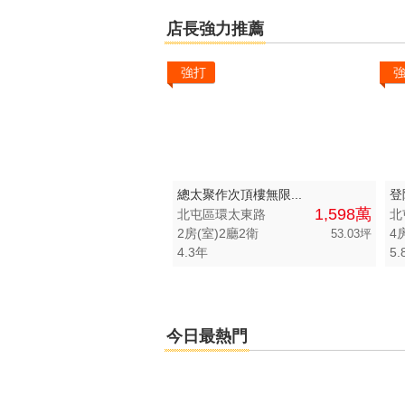
區域不限
總價不限
店長強力推薦
台中市-北屯區
500 萬以下
強打
台中市-西屯區
500 萬 - 1000
台中市-潭子區
1000 萬 - 150
台中市-大雅區
1500 萬 - 200
台中市-北區
2000 萬 - 250
總太聚作次頂樓無限...
登
1,598萬
北屯區環太東路
北
台中市-太平區
2500 萬以上
2房(室)2廳2衛
4
53.03坪
4.3年
5.
台中市-神岡區
-
台中市-新社區
台中市-南區
今日最熱門
台中市-豐原區
台中市-南屯區