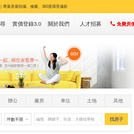
件｜專業房屋拍攝、修圖、360度環景攝影
回報｜主動提供最新行情，與客人緊密的聯繫
尋
實價登錄3.0
關於我們
人才招募
免費房
開發｜商圈、社區專業耕耘，開發信廣告
子
店簡介
行銷｜跟進時代的潮流，網路行銷做好做滿
子
經營團隊
土地｜專營14期土地，幫您解答任何疑難雜症
經營績效
服務項目
空拍｜專業空拍介紹土地、預售屋
辦公
廠房
車位
土地
其他
找房子
坪數不限