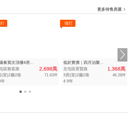
建物
土地
主+陽
更多待售房屋
坪數不限
強打
強打
 萬
20 坪以下
0 萬
20 坪 - 30 坪
0 萬
30 坪 - 40 坪
0 萬
40 坪 - 50 坪
陽春賞次頂樓4房...
低於實價｜四月泊樂...
2,698萬
1,368萬
屯區敦富路
北屯區景賢路
50 坪以上
房(室)2廳2衛
3房(室)2廳2衛
71.63坪
46.29坪
8年
4.9年
萬
-
坪
0
1
2