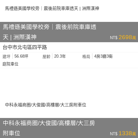
馬禮遜美國學校旁｜震後前院車庫透
天 | 洲際漢神
2698
NT$
萬
台中市北屯區四平路
56.68坪
20.3年
4房3廳3衛
建坪
屋齡
格局
庭院車位
中科永福商圈/大俊國/高樓層/大三房
附車位
1338
NT$
萬