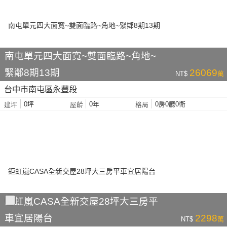
南屯單元四大面寬~雙面臨路~角地~
緊鄰8期13期
26069
NT$
萬
台中市南屯區永豐段
0坪
0年
0房0廳0衛
建坪
屋齡
格局
鉅虹嵐CASA全新交屋28坪大三房平
車宜居陽台
2298
NT$
萬