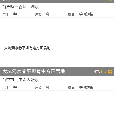
苗栗縣三義鄉西湖段
0坪
0年
0房0廳0衛
建坪
屋齡
格局
大坑濁水巷平坦有電方正農地
900
NT$
萬
台中市北屯區大盛段
0坪
0年
0房0廳0衛
建坪
屋齡
格局