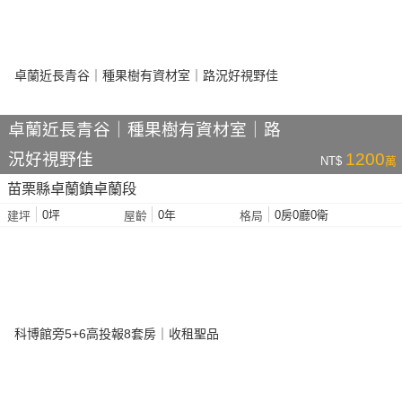
卓蘭近長青谷｜種果樹有資材室｜路
況好視野佳
1200
NT$
萬
苗栗縣卓蘭鎮卓蘭段
0坪
0年
0房0廳0衛
建坪
屋齡
格局