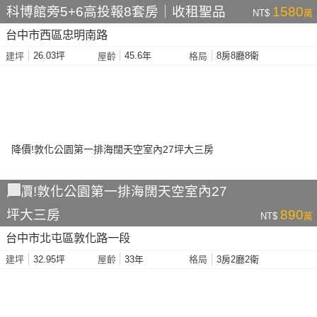
科博館旁5+6高投報8套房｜收租聖品
1580
NT$
萬
台中市西區忠明南路
26.03坪
45.6年
8房8廳8衛
建坪
屋齡
格局
降價!敦化公園第一排海闊天空室內27
坪大三房
890
NT$
萬
台中市北屯區敦化路一段
32.95坪
33年
3房2廳2衛
建坪
屋齡
格局