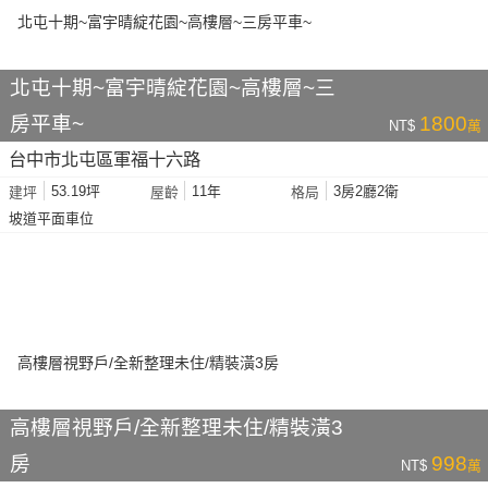
北屯十期~富宇晴綻花園~高樓層~三
房平車~
1800
NT$
萬
台中市北屯區軍福十六路
53.19坪
11年
3房2廳2衛
建坪
屋齡
格局
坡道平面車位
高樓層視野戶/全新整理未住/精裝潢3
房
998
NT$
萬