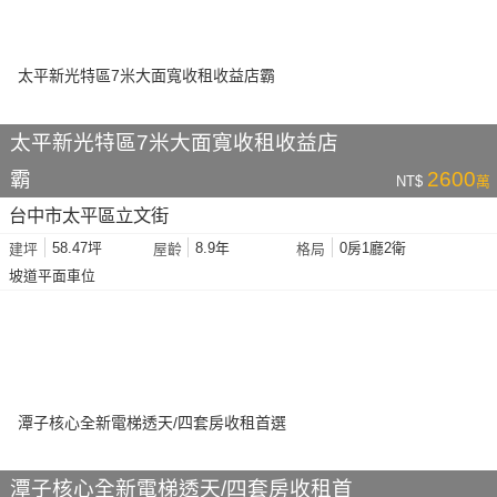
太平新光特區7米大面寬收租收益店
霸
2600
NT$
萬
台中市太平區立文街
58.47坪
8.9年
0房1廳2衛
建坪
屋齡
格局
坡道平面車位
潭子核心全新電梯透天/四套房收租首