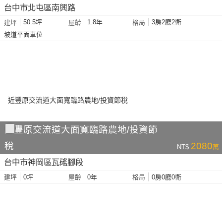
台中市北屯區南興路
50.5坪
1.8年
3房2廳2衛
建坪
屋齡
格局
坡道平面車位
近豐原交流道大面寬臨路農地/投資節
稅
2080
NT$
萬
台中市神岡區瓦磘腳段
0坪
0年
0房0廳0衛
建坪
屋齡
格局