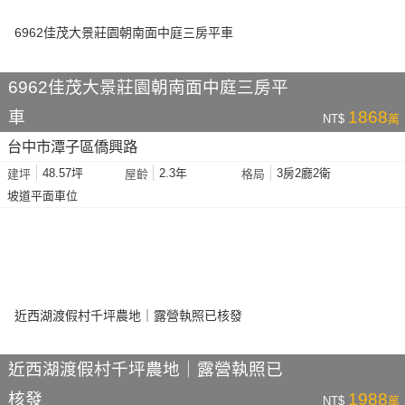
6962佳茂大景莊園朝南面中庭三房平
車
1868
NT$
萬
台中市潭子區僑興路
48.57坪
2.3年
3房2廳2衛
建坪
屋齡
格局
坡道平面車位
近西湖渡假村千坪農地｜露營執照已
核發
1988
NT$
萬