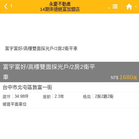
永慶不動產
14期崇德統富加盟店
預設排序
依總價 低 → 高
依總價 高 → 低
依每坪單價 低 → 高
依降幅 高 → 低
富宇富好/高樓雙面採光戶/2房2衛平
依建物坪數 大 → 小
車
1680
NT$
萬
依土地坪數 大 → 小
台中市北屯區敦富一街
依屋齡 小 → 大
34.98坪
2.3年
2房2廳2衛
建坪
屋齡
格局
依屋齡 大 → 小
坡道平面車位