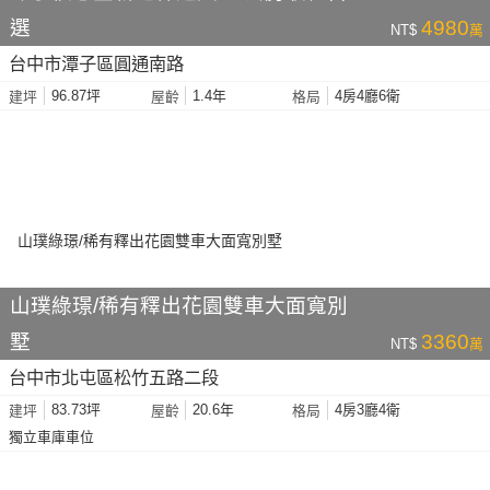
選
4980
NT$
萬
台中市潭子區圓通南路
96.87坪
1.4年
4房4廳6衛
建坪
屋齡
格局
山璞綠璟/稀有釋出花園雙車大面寬別
墅
3360
NT$
萬
台中市北屯區松竹五路二段
83.73坪
20.6年
4房3廳4衛
建坪
屋齡
格局
獨立車庫車位