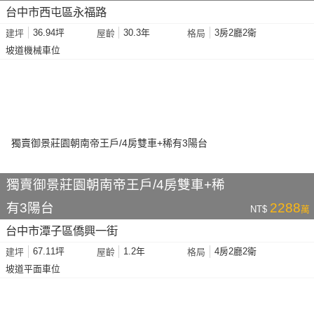
台中市西屯區永福路
36.94坪
30.3年
3房2廳2衛
建坪
屋齡
格局
坡道機械車位
獨賣御景莊園朝南帝王戶/4房雙車+稀
有3陽台
2288
NT$
萬
台中市潭子區僑興一街
67.11坪
1.2年
4房2廳2衛
建坪
屋齡
格局
坡道平面車位