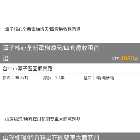
潭子核心全新電梯透天/四套房收租首
選
4980
NT$
萬
台中市潭子區圓通南路
96.87坪
1.4年
4房4廳6衛
建坪
屋齡
格局
山璞綠璟/稀有釋出花園雙車大面寬別