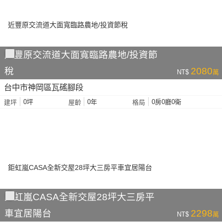
近豐原交流道大面寬臨路農地/投資節
稅
2080
NT$
萬
台中市神岡區瓦磘腳段
0坪
0年
0房0廳0衛
建坪
屋齡
格局
鉅虹嵐CASA全新交屋28坪大三房平
車宜居陽台
2298
NT$
萬