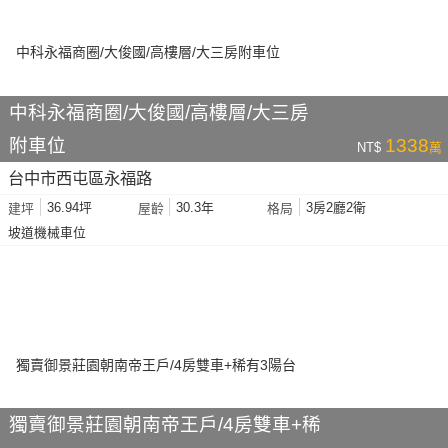
中科永福商圈/大俊國/高樓層/大三房
附車位
1338
NT$
萬
台中市西屯區永福路
36.94坪
30.3年
3房2廳2衛
建坪
屋齡
格局
坡道機械車位
獨賣御景莊園朝南帝王戶/4房雙車+稀