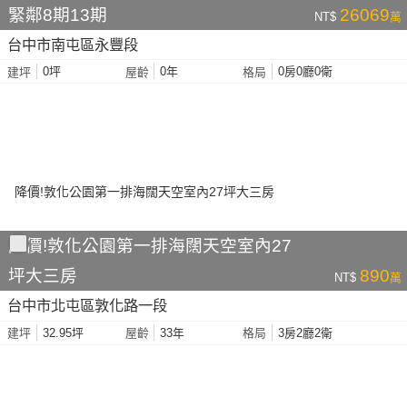
緊鄰8期13期
26069
NT$
萬
台中市南屯區永豐段
0坪
0年
0房0廳0衛
建坪
屋齡
格局
降價!敦化公園第一排海闊天空室內27
坪大三房
890
NT$
萬
台中市北屯區敦化路一段
32.95坪
33年
3房2廳2衛
建坪
屋齡
格局