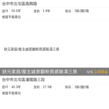
台中市北屯區南興路
50.5坪
1.8年
3房2廳2衛
建坪
屋齡
格局
坡道平面車位
狀元家庭/屋主誠意翻新質感裝潢三房
1498
NT$
萬
台中市北屯區瀋陽路三段
40.3坪
27.3年
3房2廳2衛
建坪
屋齡
格局
坡道平面車位