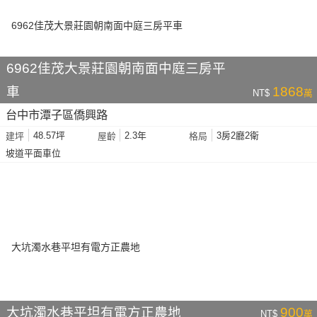
6962佳茂大景莊園朝南面中庭三房平
車
1868
NT$
萬
台中市潭子區僑興路
48.57坪
2.3年
3房2廳2衛
建坪
屋齡
格局
坡道平面車位
大坑濁水巷平坦有電方正農地
900
NT$
萬