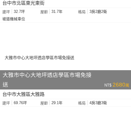
台中市北區東光東街
32.7坪
31.7年
3房2廳2衛
建坪
屋齡
格局
坡道機械車位
大雅市中心大地坪透店學區市場免接
送
2680
NT$
萬
台中市大雅區大雅路
69.76坪
29.1年
4房3廳3衛
建坪
屋齡
格局