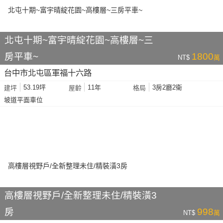
北屯十期~富宇晴綻花園~高樓層~三
房平車~
1800
NT$
萬
台中市北屯區軍福十六路
53.19坪
11年
3房2廳2衛
建坪
屋齡
格局
坡道平面車位
高樓層視野戶/全新整理未住/精裝潢3
房
998
NT$
萬