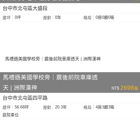
台中市北屯區大盛段
0坪
0年
0房0廳0衛
建坪
屋齡
格局
馬禮遜美國學校旁｜震後前院車庫透
天 | 洲際漢神
2698
NT$
萬
台中市北屯區四平路
56.68坪
20.3年
4房3廳3衛
建坪
屋齡
格局
庭院車位