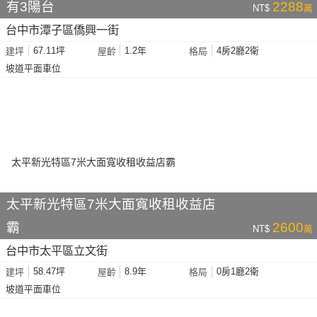
有3陽台
2288
NT$
萬
台中市潭子區僑興一街
67.11坪
1.2年
4房2廳2衛
建坪
屋齡
格局
坡道平面車位
太平新光特區7米大面寬收租收益店
霸
2600
NT$
萬
台中市太平區立文街
58.47坪
8.9年
0房1廳2衛
建坪
屋齡
格局
坡道平面車位