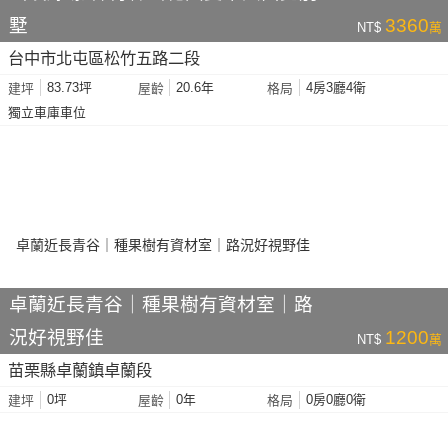
墅
3360
NT$
萬
台中市北屯區松竹五路二段
83.73坪
20.6年
4房3廳4衛
建坪
屋齡
格局
獨立車庫車位
卓蘭近長青谷｜種果樹有資材室｜路
況好視野佳
1200
NT$
萬
苗栗縣卓蘭鎮卓蘭段
0坪
0年
0房0廳0衛
建坪
屋齡
格局