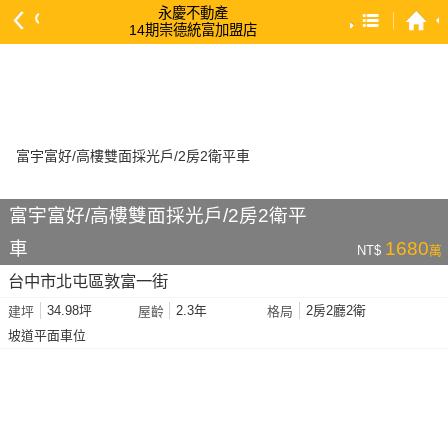
永慶不動產
14期崇德統富加盟店
預設排序
依總價 低 → 高
依總價 高 → 低
依每坪單價 低 → 高
依降幅 高 → 低
富宇富好/高樓雙面採光戶/2房2衛平
依建物坪數 大 → 小
車
1680
NT$
萬
依土地坪數 大 → 小
台中市北屯區敦富一街
依屋齡 小 → 大
34.98坪
2.3年
2房2廳2衛
建坪
屋齡
格局
依屋齡 大 → 小
坡道平面車位