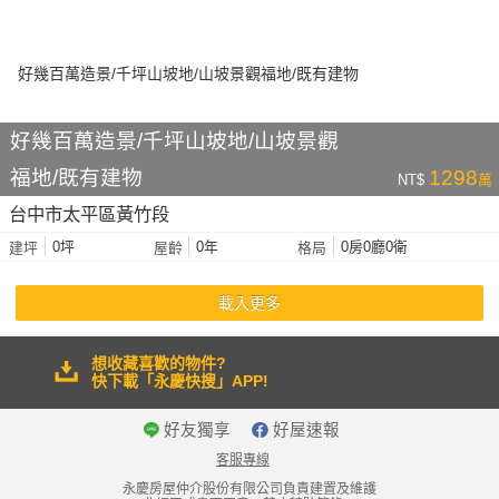
好幾百萬造景/千坪山坡地/山坡景觀
福地/既有建物
1298
NT$
萬
台中市太平區黃竹段
0坪
0年
0房0廳0衛
建坪
屋齡
格局
載入更多
想收藏喜歡的物件?
快下載「永慶快搜」APP!
好友獨享
好屋速報
客服專線
永慶房屋仲介股份有限公司負責建置及維護