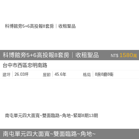
科博館旁5+6高投報8套房｜收租聖品
1580
NT$
萬
台中市西區忠明南路
26.03坪
45.6年
8房8廳8衛
建坪
屋齡
格局
南屯單元四大面寬~雙面臨路~角地~