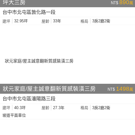
坪大三房
890
NT$
萬
台中市北屯區敦化路一段
32.95坪
33年
3房2廳2衛
建坪
屋齡
格局
狀元家庭/屋主誠意翻新質感裝潢三房
1498
NT$
萬
台中市北屯區瀋陽路三段
40.3坪
27.3年
3房2廳2衛
建坪
屋齡
格局
坡道平面車位