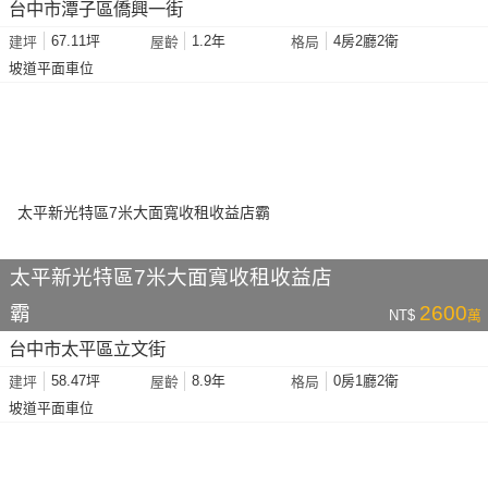
台中市潭子區僑興一街
67.11坪
1.2年
4房2廳2衛
建坪
屋齡
格局
坡道平面車位
太平新光特區7米大面寬收租收益店
霸
2600
NT$
萬
台中市太平區立文街
58.47坪
8.9年
0房1廳2衛
建坪
屋齡
格局
坡道平面車位