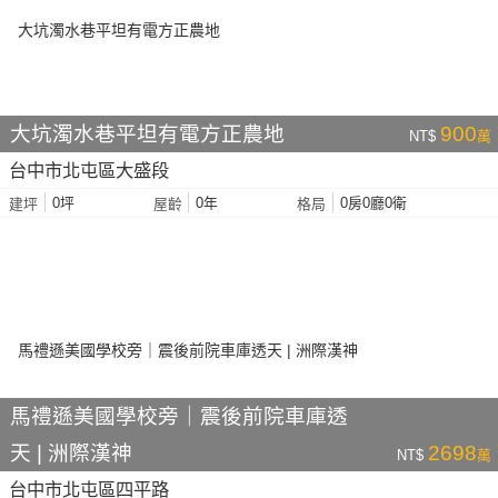
大坑濁水巷平坦有電方正農地
900
NT$
萬
台中市北屯區大盛段
0坪
0年
0房0廳0衛
建坪
屋齡
格局
馬禮遜美國學校旁｜震後前院車庫透
天 | 洲際漢神
2698
NT$
萬
台中市北屯區四平路