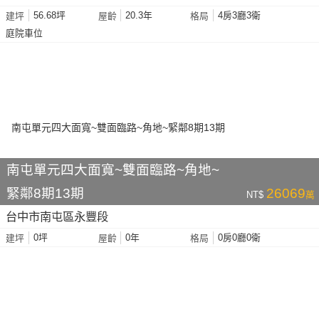
56.68坪
20.3年
4房3廳3衛
建坪
屋齡
格局
庭院車位
南屯單元四大面寬~雙面臨路~角地~
緊鄰8期13期
26069
NT$
萬
台中市南屯區永豐段
0坪
0年
0房0廳0衛
建坪
屋齡
格局