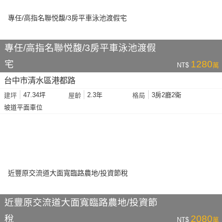
專任/高指名聯悦馥/3房平車泳池渡假
宅
1280
NT$
萬
台中市清水區港都路
47.34坪
2.3年
3房2廳2衛
建坪
屋齡
格局
坡道平面車位
近豐原交流道大面寬臨路農地/投資節
稅
2080
NT$
萬