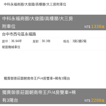
中科永福商圈/大俊國/高樓層/大三房
附車位
1338
NT$
萬
台中市西屯區永福路
36.94坪
30.3年
3房2廳2衛
建坪
屋齡
格局
坡道機械車位
獨賣御景莊園朝南帝王戶/4房雙車+稀
有3陽台
2288
NT$
萬