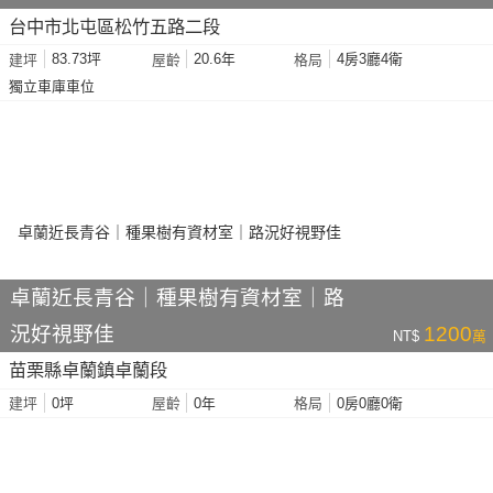
台中市北屯區松竹五路二段
83.73坪
20.6年
4房3廳4衛
建坪
屋齡
格局
獨立車庫車位
卓蘭近長青谷｜種果樹有資材室｜路
況好視野佳
1200
NT$
萬
苗栗縣卓蘭鎮卓蘭段
0坪
0年
0房0廳0衛
建坪
屋齡
格局