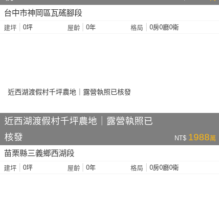
台中市神岡區瓦磘腳段
0坪
0年
0房0廳0衛
建坪
屋齡
格局
近西湖渡假村千坪農地｜露營執照已
核發
1988
NT$
萬
苗栗縣三義鄉西湖段
0坪
0年
0房0廳0衛
建坪
屋齡
格局