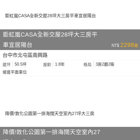
鉅虹嵐CASA全新交屋28坪大三房平
車宜居陽台
2298
NT$
萬
台中市北屯區南興路
50.5坪
1.8年
3房2廳2衛
建坪
屋齡
格局
坡道平面車位
降價!敦化公園第一排海闊天空室內27