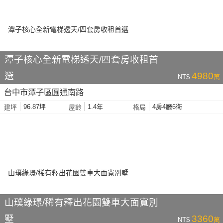
潭子核心全新電梯透天/四套房收租首
選
4980
NT$
萬
台中市潭子區圓通南路
96.87坪
1.4年
4房4廳6衛
建坪
屋齡
格局
山璞綠璟/稀有釋出花園雙車大面寬別
墅
3360
NT$
萬