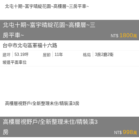
北屯十期~富宇晴綻花園~高樓層~三
房平車~
1800
NT$
萬
台中市北屯區軍福十六路
53.19坪
11年
3房2廳2衛
建坪
屋齡
格局
坡道平面車位
高樓層視野戶/全新整理未住/精裝潢3
房
998
NT$
萬