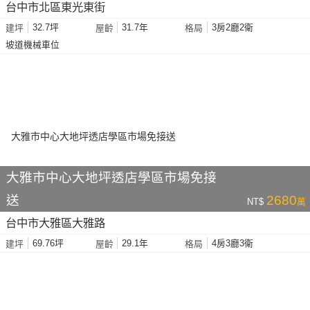
台中市北區東光東街
32.7坪
31.7年
3房2廳2衛
建坪
屋齡
格局
坡道機械車位
大雅市中心大地坪透店學區市場免接
送
2680
NT$
萬
台中市大雅區大雅路
69.76坪
29.1年
4房3廳3衛
建坪
屋齡
格局