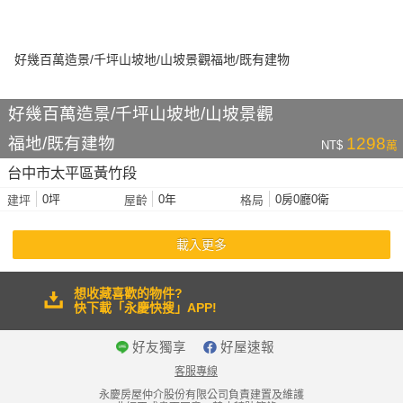
好幾百萬造景/千坪山坡地/山坡景觀
福地/既有建物
1298
NT$
萬
台中市太平區黃竹段
0坪
0年
0房0廳0衛
建坪
屋齡
格局
載入更多
想收藏喜歡的物件?
快下載「永慶快搜」APP!
好友獨享
好屋速報
客服專線
永慶房屋仲介股份有限公司負責建置及維護