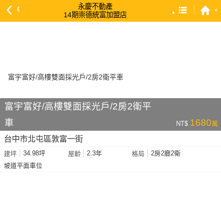
永慶不動產
14期崇德統富加盟店
預設排序
依總價 低 → 高
依總價 高 → 低
依每坪單價 低 → 高
依降幅 高 → 低
富宇富好/高樓雙面採光戶/2房2衛平
依建物坪數 大 → 小
車
1680
NT$
萬
依土地坪數 大 → 小
台中市北屯區敦富一街
依屋齡 小 → 大
34.98坪
2.3年
2房2廳2衛
建坪
屋齡
格局
依屋齡 大 → 小
坡道平面車位