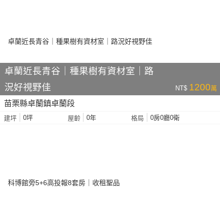
卓蘭近長青谷｜種果樹有資材室｜路
況好視野佳
1200
NT$
萬
苗栗縣卓蘭鎮卓蘭段
0坪
0年
0房0廳0衛
建坪
屋齡
格局