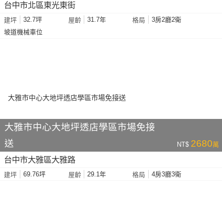
台中市北區東光東街
32.7坪
31.7年
3房2廳2衛
建坪
屋齡
格局
坡道機械車位
大雅市中心大地坪透店學區市場免接
送
2680
NT$
萬
台中市大雅區大雅路
69.76坪
29.1年
4房3廳3衛
建坪
屋齡
格局