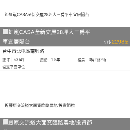
鉅虹嵐CASA全新交屋28坪大三房平
車宜居陽台
2298
NT$
萬
台中市北屯區南興路
50.5坪
1.8年
3房2廳2衛
建坪
屋齡
格局
坡道平面車位
近豐原交流道大面寬臨路農地/投資節