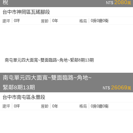
稅
2080
NT$
萬
台中市神岡區瓦磘腳段
0坪
0年
0房0廳0衛
建坪
屋齡
格局
南屯單元四大面寬~雙面臨路~角地~
緊鄰8期13期
26069
NT$
萬
台中市南屯區永豐段
0坪
0年
0房0廳0衛
建坪
屋齡
格局