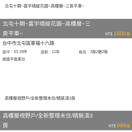
北屯十期~富宇晴綻花園~高樓層~三
房平車~
1800
NT$
萬
台中市北屯區軍福十六路
53.19坪
11年
3房2廳2衛
建坪
屋齡
格局
坡道平面車位
高樓層視野戶/全新整理未住/精裝潢3
房
998
NT$
萬