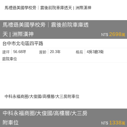
馬禮遜美國學校旁｜震後前院車庫透
天 | 洲際漢神
2698
NT$
萬
台中市北屯區四平路
56.68坪
20.3年
4房3廳3衛
建坪
屋齡
格局
庭院車位
中科永福商圈/大俊國/高樓層/大三房
附車位
1338
NT$
萬