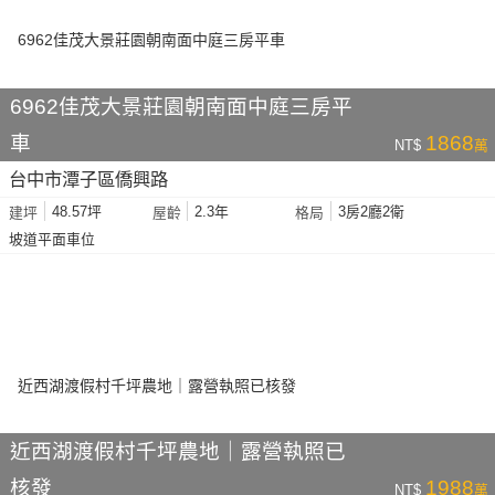
6962佳茂大景莊園朝南面中庭三房平
車
1868
NT$
萬
台中市潭子區僑興路
48.57坪
2.3年
3房2廳2衛
建坪
屋齡
格局
坡道平面車位
近西湖渡假村千坪農地｜露營執照已
核發
1988
NT$
萬