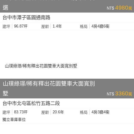
選
4980
NT$
萬
台中市潭子區圓通南路
96.87坪
1.4年
4房4廳6衛
建坪
屋齡
格局
山璞綠璟/稀有釋出花園雙車大面寬別
墅
3360
NT$
萬
台中市北屯區松竹五路二段
83.73坪
20.6年
4房3廳4衛
建坪
屋齡
格局
獨立車庫車位