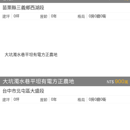
苗栗縣三義鄉西湖段
0坪
0年
0房0廳0衛
建坪
屋齡
格局
大坑濁水巷平坦有電方正農地
900
NT$
萬
台中市北屯區大盛段
0坪
0年
0房0廳0衛
建坪
屋齡
格局