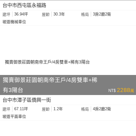
台中市西屯區永福路
36.94坪
30.3年
3房2廳2衛
建坪
屋齡
格局
坡道機械車位
獨賣御景莊園朝南帝王戶/4房雙車+稀
有3陽台
2288
NT$
萬
台中市潭子區僑興一街
67.11坪
1.2年
4房2廳2衛
建坪
屋齡
格局
坡道平面車位