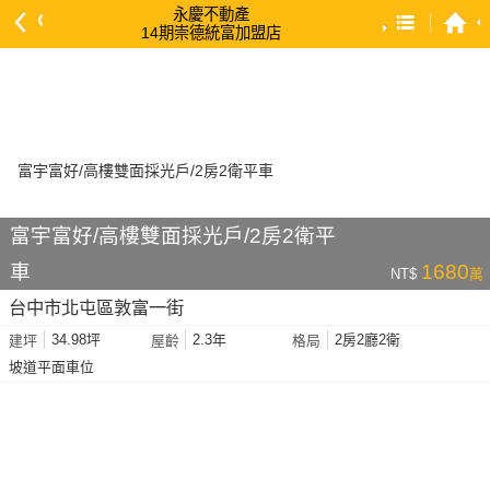
永慶不動產
14期崇德統富加盟店
預設排序
依總價 低 → 高
依總價 高 → 低
依每坪單價 低 → 高
依降幅 高 → 低
富宇富好/高樓雙面採光戶/2房2衛平
依建物坪數 大 → 小
車
1680
NT$
萬
依土地坪數 大 → 小
台中市北屯區敦富一街
依屋齡 小 → 大
34.98坪
2.3年
2房2廳2衛
建坪
屋齡
格局
依屋齡 大 → 小
坡道平面車位