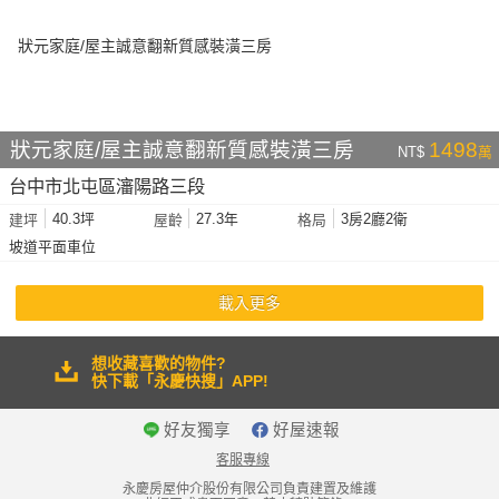
狀元家庭/屋主誠意翻新質感裝潢三房
1498
NT$
萬
台中市北屯區瀋陽路三段
40.3坪
27.3年
3房2廳2衛
建坪
屋齡
格局
坡道平面車位
載入更多
想收藏喜歡的物件?
快下載「永慶快搜」APP!
好友獨享
好屋速報
客服專線
永慶房屋仲介股份有限公司負責建置及維護