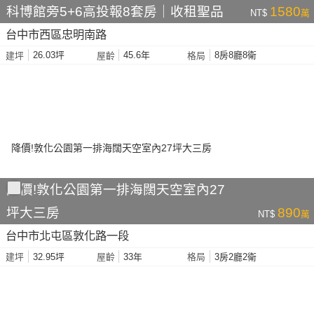
科博館旁5+6高投報8套房｜收租聖品
1580
NT$
萬
台中市西區忠明南路
26.03坪
45.6年
8房8廳8衛
建坪
屋齡
格局
降價!敦化公園第一排海闊天空室內27
坪大三房
890
NT$
萬
台中市北屯區敦化路一段
32.95坪
33年
3房2廳2衛
建坪
屋齡
格局