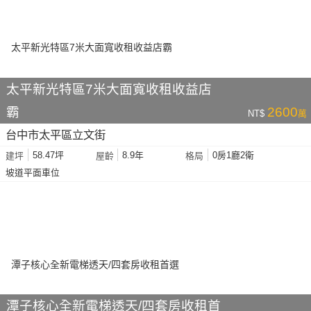
太平新光特區7米大面寬收租收益店
霸
2600
NT$
萬
台中市太平區立文街
58.47坪
8.9年
0房1廳2衛
建坪
屋齡
格局
坡道平面車位
潭子核心全新電梯透天/四套房收租首