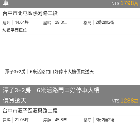
車
1798
NT$
萬
台中市北屯區熱河路二段
44.64坪
19.8年
2房2廳2衛
建坪
屋齡
格局
坡道平面車位
潭子3+2房｜6米活路門口好停車大樓
價買透天
1288
NT$
萬
台中市潭子區潭興路二段
21.05坪
45.8年
3房2廳2衛
建坪
屋齡
格局