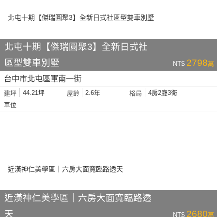
北屯十期【傑瑞圓聚3】全新日式社
區型雙車別墅
2798
NT$
萬
台中市北屯區軍南一街
44.21坪
2.6年
4房2廳3衛
建坪
屋齡
格局
車位
近漢神仁美學區｜六房大面寬臨路透
天
2680
NT$
萬