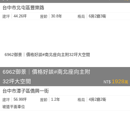
台中市北屯區豐樂路
44.26坪
30.8年
6房2廳3衛
建坪
屋齡
格局
6962御景｜價格好談#南北座向主附
32坪大空間
1928
NT$
萬
台中市潭子區僑興一街
56.99坪
1.2年
4房2廳2衛
建坪
屋齡
格局
坡道平面車位