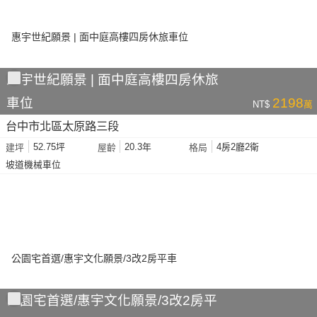
惠宇世紀願景 | 面中庭高樓四房休旅
車位
2198
NT$
萬
台中市北區太原路三段
52.75坪
20.3年
4房2廳2衛
建坪
屋齡
格局
坡道機械車位
公園宅首選/惠宇文化願景/3改2房平