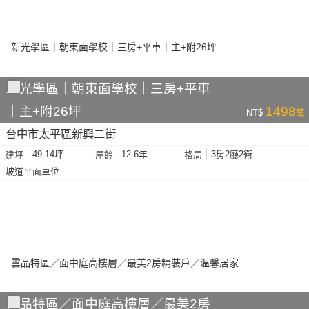
新光學區｜朝東面學校｜三房+平車
｜主+附26坪
1498
NT$
萬
台中市太平區新興二街
49.14坪
12.6年
3房2廳2衛
建坪
屋齡
格局
坡道平面車位
雲品特區／面中庭高樓層／最美2房