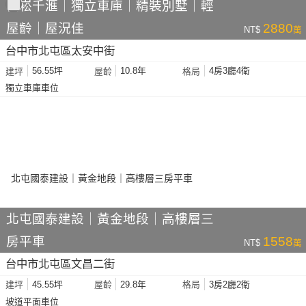
佑崧千滙｜獨立車庫｜精裝別墅｜輕
屋齡｜屋況佳
2880
NT$
萬
台中市北屯區太安中街
56.55坪
10.8年
4房3廳4衛
建坪
屋齡
格局
獨立車庫車位
北屯國泰建設｜黃金地段｜高樓層三
房平車
1558
NT$
萬
台中市北屯區文昌二街
45.55坪
29.8年
3房2廳2衛
建坪
屋齡
格局
坡道平面車位