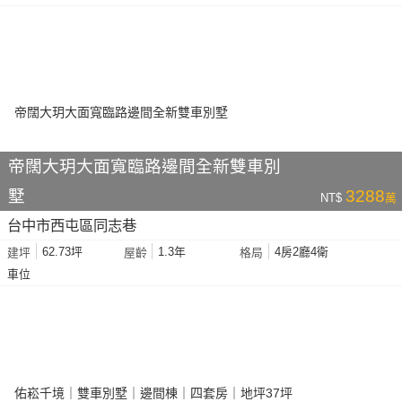
帝闊大玥大面寬臨路邊間全新雙車別
墅
3288
NT$
萬
台中市西屯區同志巷
62.73坪
1.3年
4房2廳4衛
建坪
屋齡
格局
車位