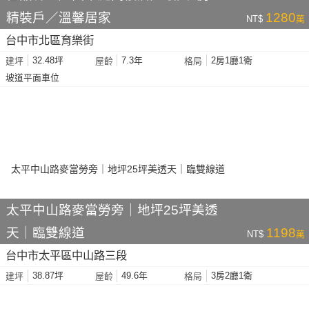
精裝戶／溫馨居家
1280
NT$
萬
台中市北區育樂街
32.48坪
7.3年
2房1廳1衛
建坪
屋齡
格局
坡道平面車位
太平中山路麥當勞旁｜地坪25坪美透
天｜臨雙線道
1198
NT$
萬
台中市太平區中山路三段
38.87坪
49.6年
3房2廳1衛
建坪
屋齡
格局