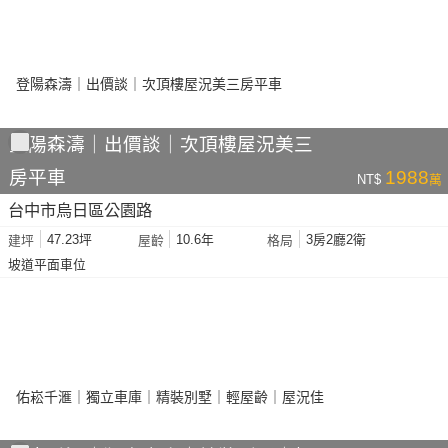
登陽森濤｜出價談｜次頂樓屋況美三
房平車
1988
NT$
萬
台中市烏日區公園路
47.23坪
10.6年
3房2廳2衛
建坪
屋齡
格局
坡道平面車位