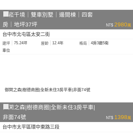
佑崧千境｜雙車別墅｜邊間棟｜四套
房｜地坪37坪
2980
NT$
萬
台中市北屯區太安二街
75.24坪
12.4年
4房3廳5衛
建坪
屋齡
格局
車位
御閑之森|樹德商圈|全新未住3房平車|
非面74號
1398
NT$
萬
台中市太平區環中東路三段