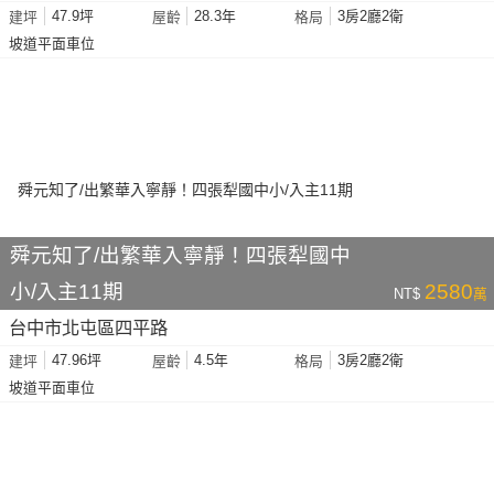
47.9坪
28.3年
3房2廳2衛
建坪
屋齡
格局
坡道平面車位
舜元知了/出繁華入寧靜！四張犁國中
小/入主11期
2580
NT$
萬
台中市北屯區四平路
47.96坪
4.5年
3房2廳2衛
建坪
屋齡
格局
坡道平面車位