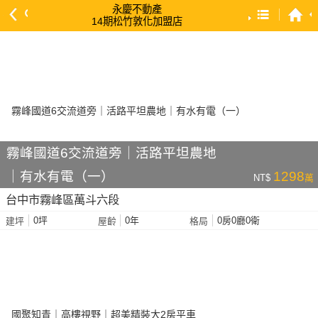
永慶不動產
14期松竹敦化加盟店
預設排序
依總價 低 → 高
依總價 高 → 低
依每坪單價 低 → 高
依降幅 高 → 低
霧峰國道6交流道旁｜活路平坦農地
依建物坪數 大 → 小
｜有水有電（一）
1298
NT$
萬
依土地坪數 大 → 小
台中市霧峰區萬斗六段
依屋齡 小 → 大
0坪
0年
0房0廳0衛
建坪
屋齡
格局
依屋齡 大 → 小