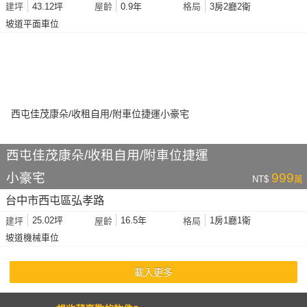
43.12坪
0.9年
3房2廳2衛
建坪
屋齡
格局
坡道平面車位
西屯佳茂康朵/收租自用/附車位捷運
小豪宅
999
NT$
萬
台中市西屯區弘孝路
25.02坪
16.5年
1房1廳1衛
建坪
屋齡
格局
坡道機械車位
載入更多