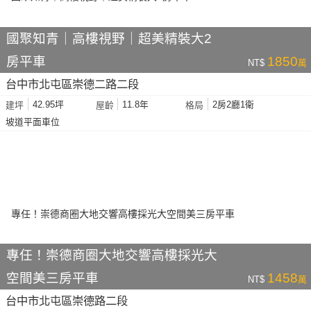
國聚知青｜高樓視野｜超美精裝大2
房平車
1850
NT$
萬
台中市北屯區崇德二路二段
42.95坪
11.8年
2房2廳1衛
建坪
屋齡
格局
坡道平面車位
專任！崇德商圈大地交響高樓採光大
空間美三房平車
1458
NT$
萬
台中市北屯區崇德路二段