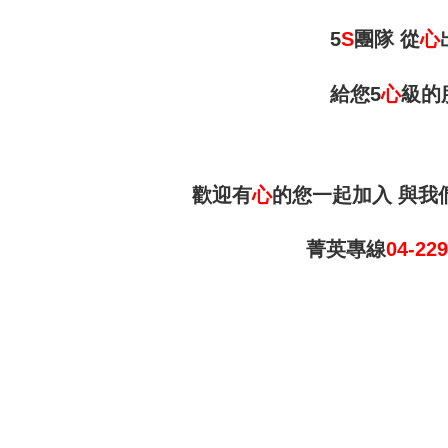
5
S
團隊 從
心
給您5
心
級的
歡迎有
心
的您一起加入 與我
菁英專線
04-22