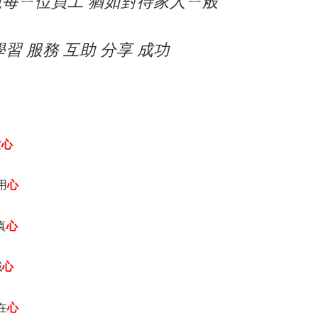
視每ㄧ位員工 猶如對待家人ㄧ般
習 服務 互助 分享 成功
虛
心
用
心
真
心
誠
心
在
心