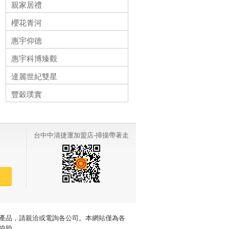
親家居禮
櫻花青河
惠宇仰德
惠宇科博臻觀
達麗世紀雙星
北屯區台中市北屯區中清路二段
共116戶
豐穀璞實
38.69~68.66坪
約16年
北區台中市北區陝西路
共82戶
16.62~52.76坪
約16年
北區台中市北區太原路二段
共118戶
51~66坪
約15年
北區台中市北區育德路
台中中清捷運加盟店-掃描帶著走
共146戶
67.06~120.12坪
北區台中市北區英才路
約13年
共115戶
40.9~65.8坪
約19年
北屯區台中市北屯區文心路四段
賣
共301戶
22~53坪
約10年
北區台中市北區中清路一段
共47戶
46.72~77.21坪
約9年
產品，請親洽或電詢各公司。本網站僅為各
協助。