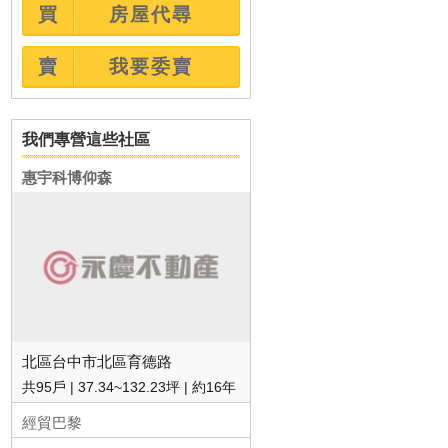
買
房屋代尋
賣
我要委賣
我們專營這些社區
惠宇科博仰森
北區台中市北區育德路
共95戶
37.34~132.23坪
約16年
經貿巴黎