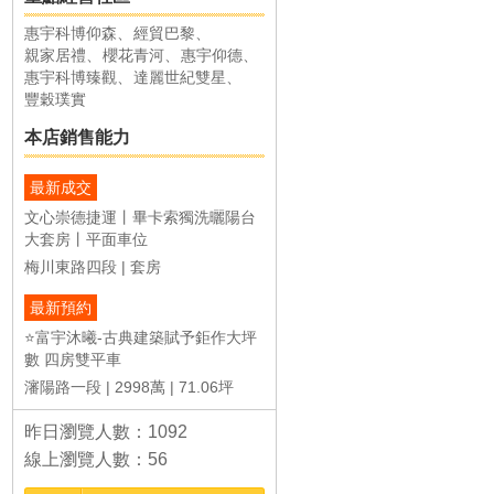
惠宇科博仰森
經貿巴黎
親家居禮
櫻花青河
惠宇仰德
惠宇科博臻觀
達麗世紀雙星
豐穀璞實
本店銷售能力
最新成交
文心崇德捷運丨畢卡索獨洗曬陽台
大套房丨平面車位
梅川東路四段
套房
最新預約
⭐️富宇沐曦-古典建築賦予鉅作大坪
數 四房雙平車
瀋陽路一段
2998萬
71.06坪
昨日瀏覽人數：1092
線上瀏覽人數：56