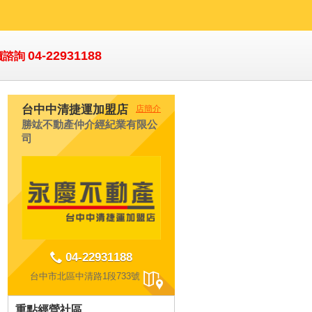
04-22931188
價諮詢
台中中清捷運加盟店
店簡介
勝竑不動產仲介經紀業有限公
司
04-22931188
台中市北區中清路1段733號
重點經營社區