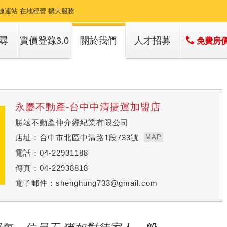
捷運站 在地經營 擴大服務
尋
實價登錄3.0
關於我們
人才招募
免費房
子
店簡介
子
經營團隊
經營績效
永慶不動產-台中中清捷運加盟店
服務項目
勝竑不動產仲介經紀業有限公司
店址：台中市北區中清路1段733號
MAP
電話：04-22931188
傳真：04-22938818
電子郵件：
shenghung733@gmail.com