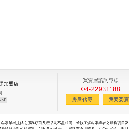
買賣屋諮詢專線
運加盟店
04-22931188
司
房屋代尋
我要委
MAP
，各家業者提供之服務項目及產品均不盡相同，若欲了解各家業者之服務項目及
仍應詳閱地籍相關資料。如對各公司提供之資訊有不明瞭者，本公司願全力與以