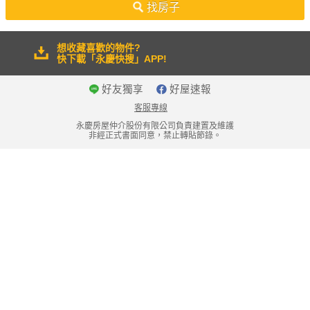
找房子
想收藏喜歡的物件?
快下載「永慶快搜」APP!
好友獨享
好屋速報
客服專線
永慶房屋仲介股份有限公司負責建置及維護
非經正式書面同意，禁止轉貼節錄。