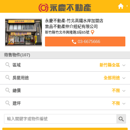
永慶不動產-竹北高鐵水岸加盟店
敦品不動產仲介經紀有限公司
新竹縣竹北市興隆路3段65號
03-6675666
待售物件(107)
區域
新竹縣全區
新竹縣
< 新竹縣
< 新竹市
< 桃園市
< 苗栗縣
< 台中市
< 金門縣
< 宜蘭縣
新竹市
竹北市
北區
中壢區
頭份市
北區
金湖鎮
羅東鎮
東區
東勢區
桃園市
新埔鎮
楊梅區
頭屋鄉
香山區
新社區
苗栗縣
湖口鄉
桃園區
竹南鎮
新竹市
台中市
竹東鎮
觀音區
金門縣
新豐鄉
宜蘭縣
峨眉鄉
房屋用途
全部用途
寶山鄉
全部用途
住宅
店面
辦公
廠房
車位
土地
其他
總價
不限
不限
400萬以下
400萬-900萬
900萬-1400萬
建坪
不限
1400萬-1900萬
1900萬-2400萬
2400萬以上
不限
20坪以下
20坪-30坪
30坪-40坪
40坪-50坪
50坪以上