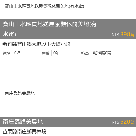
寶山山水匯買地送屋景觀休閒美地(有
水電)
398
NT$
萬
新竹縣寶山鄉大壢段下大壢小段
0坪
0年
0房0廳0衛
建坪
屋齡
格局
南庄臨路美農地
520
NT$
萬
苗栗縣南庄鄉員林段