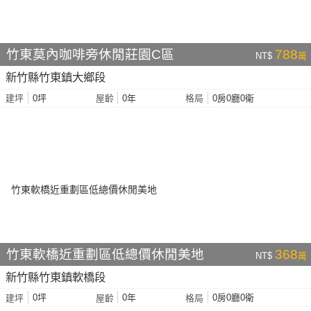
竹東莫內咖啡旁休閒莊園C區
788
NT$
萬
新竹縣竹東鎮大鄉段
0坪
0年
0房0廳0衛
建坪
屋齡
格局
竹東軟橋近重劃區低總價休閒美地
368
NT$
萬
新竹縣竹東鎮軟橋段
0坪
0年
0房0廳0衛
建坪
屋齡
格局