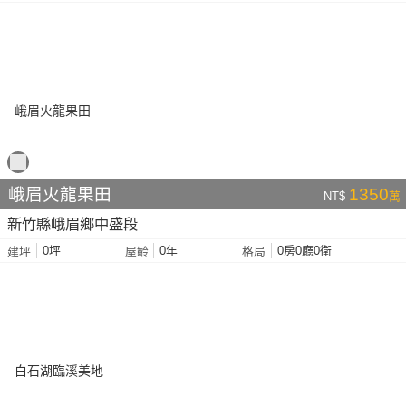
峨眉火龍果田
1350
NT$
萬
新竹縣峨眉鄉中盛段
0坪
0年
0房0廳0衛
建坪
屋齡
格局