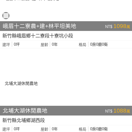
峨眉十二寮農+建+林平坦美地
1098
NT$
萬
新竹縣峨眉鄉十二寮段十寮坑小段
0坪
0年
0房0廳0衛
建坪
屋齡
格局
北埔大湖休閒農地
1088
NT$
萬
新竹縣北埔鄉湖西段
0坪
0年
0房0廳0衛
建坪
屋齡
格局