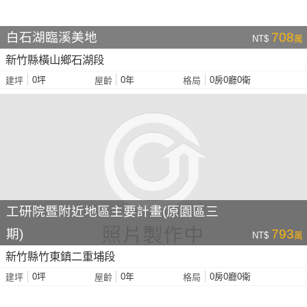
白石湖臨溪美地
708
NT$
萬
新竹縣橫山鄉石湖段
0坪
0年
0房0廳0衛
建坪
屋齡
格局
工研院暨附近地區主要計畫(原園區三
期)
793
NT$
萬
新竹縣竹東鎮二重埔段
0坪
0年
0房0廳0衛
建坪
屋齡
格局