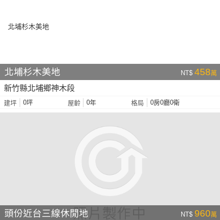
北埔杉木美地
458
NT$
萬
新竹縣北埔鄉神木段
0坪
0年
0房0廳0衛
建坪
屋齡
格局
頭份近台三線休閒地
960
NT$
萬