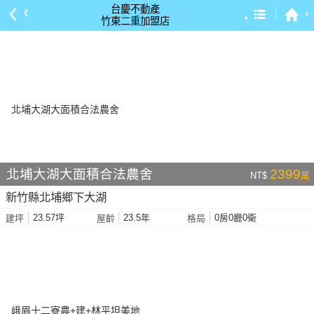
台慶不動產
竹東二重加盟店
預設排序
依總價 低 → 高
依總價 高 → 低
依每坪單價 低 → 高
依降幅 高 → 低
依建物坪數 大 → 小
北埔大湖大面積合法農舍
2399
NT$
萬
依土地坪數 大 → 小
新竹縣北埔鄉下大湖
依屋齡 小 → 大
23.57坪
23.5年
0房0廳0衛
建坪
屋齡
格局
依屋齡 大 → 小