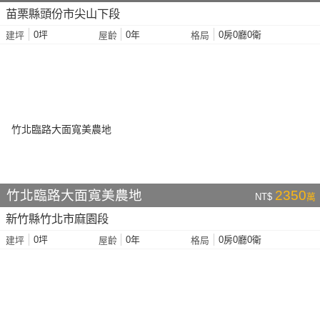
苗栗縣頭份市尖山下段
0坪
0年
0房0廳0衛
建坪
屋齡
格局
竹北臨路大面寬美農地
2350
NT$
萬
新竹縣竹北市麻園段
0坪
0年
0房0廳0衛
建坪
屋齡
格局