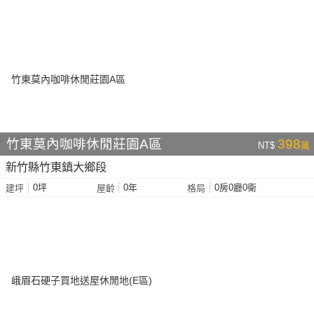
竹東莫內咖啡休閒莊園A區
398
NT$
萬
新竹縣竹東鎮大鄉段
0坪
0年
0房0廳0衛
建坪
屋齡
格局