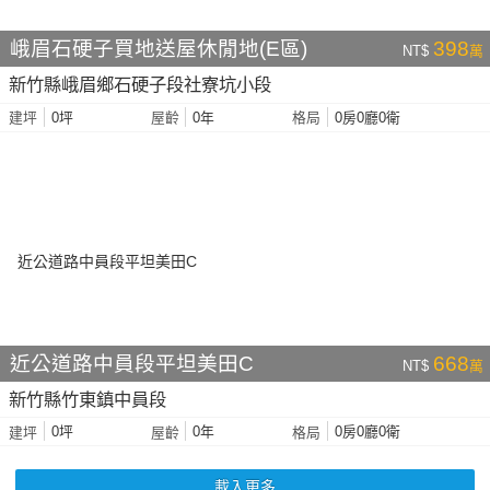
峨眉石硬子買地送屋休閒地(E區)
398
NT$
萬
新竹縣峨眉鄉石硬子段社寮坑小段
0坪
0年
0房0廳0衛
建坪
屋齡
格局
近公道路中員段平坦美田C
668
NT$
萬
新竹縣竹東鎮中員段
0坪
0年
0房0廳0衛
建坪
屋齡
格局
載入更多