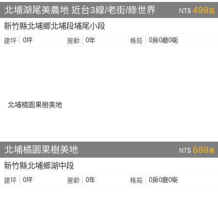
北埔湖尾美農地 近台3線/老街/綠世界
498
NT$
萬
新竹縣北埔鄉北埔段埔尾小段
0坪
0年
0房0廳0衛
建坪
屋齡
格局
北埔橘園果樹美地
688
NT$
萬
新竹縣北埔鄉湖中段
0坪
0年
0房0廳0衛
建坪
屋齡
格局