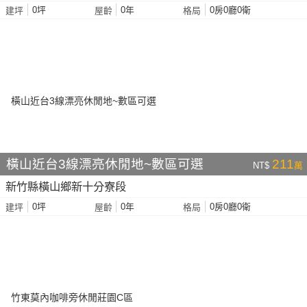
0坪
0年
0房0廳0衛
建坪
屋齡
格局
橫山近台3線漂亮休閒地~數區可選
211
NT$
萬
新竹縣橫山鄉新十分寮段
0坪
0年
0房0廳0衛
建坪
屋齡
格局