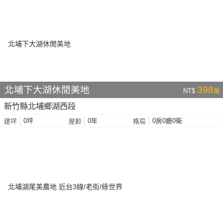
北埔下大湖休閒美地
398
NT$
萬
新竹縣北埔鄉湖西段
0坪
0年
0房0廳0衛
建坪
屋齡
格局