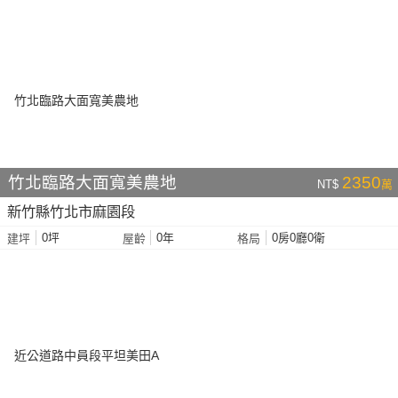
竹北臨路大面寬美農地
2350
NT$
萬
新竹縣竹北市麻園段
0坪
0年
0房0廳0衛
建坪
屋齡
格局