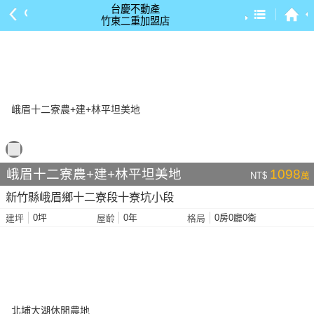
台慶不動產
竹東二重加盟店
預設排序
依總價 低 → 高
依總價 高 → 低
依每坪單價 低 → 高
依降幅 高 → 低
依建物坪數 大 → 小
峨眉十二寮農+建+林平坦美地
1098
NT$
萬
依土地坪數 大 → 小
新竹縣峨眉鄉十二寮段十寮坑小段
依屋齡 小 → 大
0坪
0年
0房0廳0衛
建坪
屋齡
格局
依屋齡 大 → 小