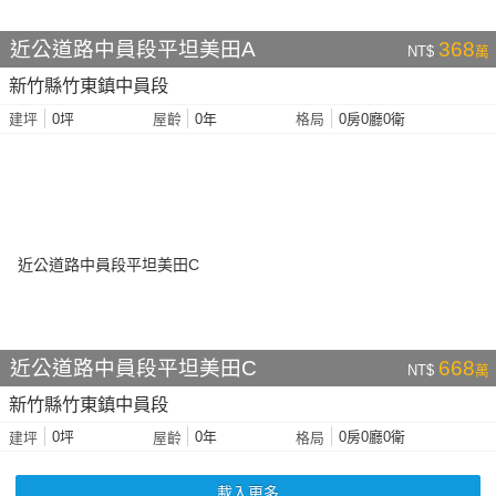
近公道路中員段平坦美田A
368
NT$
萬
新竹縣竹東鎮中員段
0坪
0年
0房0廳0衛
建坪
屋齡
格局
近公道路中員段平坦美田C
668
NT$
萬
新竹縣竹東鎮中員段
0坪
0年
0房0廳0衛
建坪
屋齡
格局
載入更多