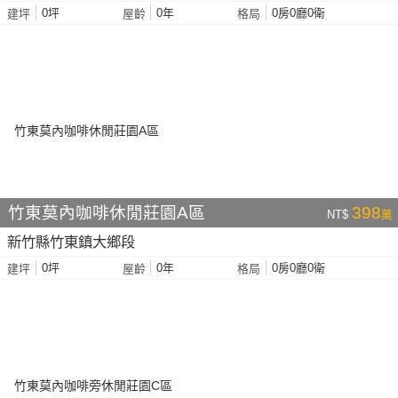
0坪
0年
0房0廳0衛
建坪
屋齡
格局
竹東莫內咖啡休閒莊園A區
398
NT$
萬
新竹縣竹東鎮大鄉段
0坪
0年
0房0廳0衛
建坪
屋齡
格局