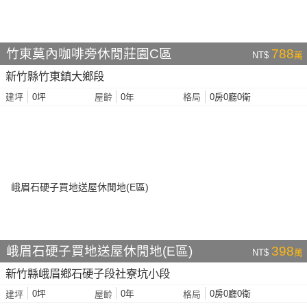
竹東莫內咖啡旁休閒莊園C區
788
NT$
萬
新竹縣竹東鎮大鄉段
0坪
0年
0房0廳0衛
建坪
屋齡
格局
峨眉石硬子買地送屋休閒地(E區)
398
NT$
萬
新竹縣峨眉鄉石硬子段社寮坑小段
0坪
0年
0房0廳0衛
建坪
屋齡
格局