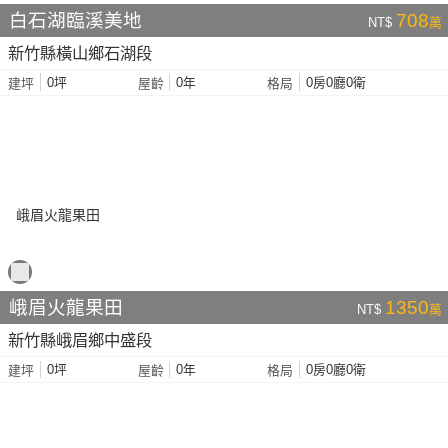
白石湖臨溪美地
708
NT$
萬
新竹縣橫山鄉石湖段
0坪
0年
0房0廳0衛
建坪
屋齡
格局
峨眉火龍果田
1350
NT$
萬
新竹縣峨眉鄉中盛段
0坪
0年
0房0廳0衛
建坪
屋齡
格局