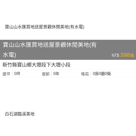
寶山山水匯買地送屋景觀休閒美地(有
水電)
398
NT$
萬
新竹縣寶山鄉大壢段下大壢小段
0坪
0年
0房0廳0衛
建坪
屋齡
格局