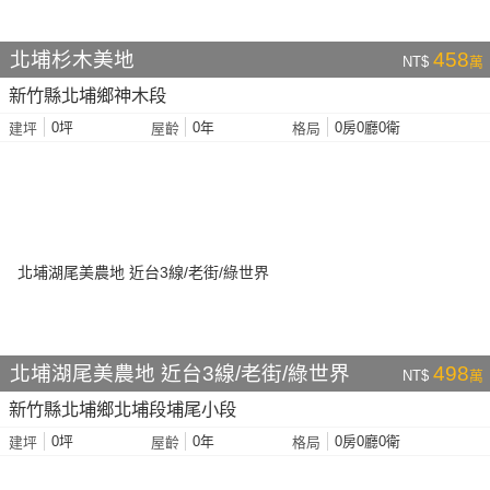
北埔杉木美地
458
NT$
萬
新竹縣北埔鄉神木段
0坪
0年
0房0廳0衛
建坪
屋齡
格局
北埔湖尾美農地 近台3線/老街/綠世界
498
NT$
萬
新竹縣北埔鄉北埔段埔尾小段
0坪
0年
0房0廳0衛
建坪
屋齡
格局