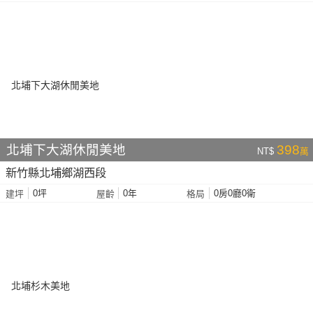
北埔下大湖休閒美地
398
NT$
萬
新竹縣北埔鄉湖西段
0坪
0年
0房0廳0衛
建坪
屋齡
格局