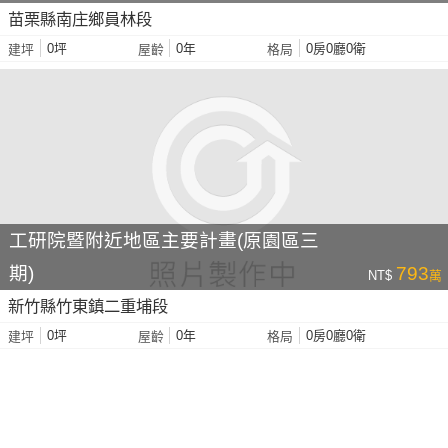
苗栗縣南庄鄉員林段
0坪
0年
0房0廳0衛
建坪
屋齡
格局
工研院暨附近地區主要計畫(原園區三
期)
793
NT$
萬
新竹縣竹東鎮二重埔段
0坪
0年
0房0廳0衛
建坪
屋齡
格局