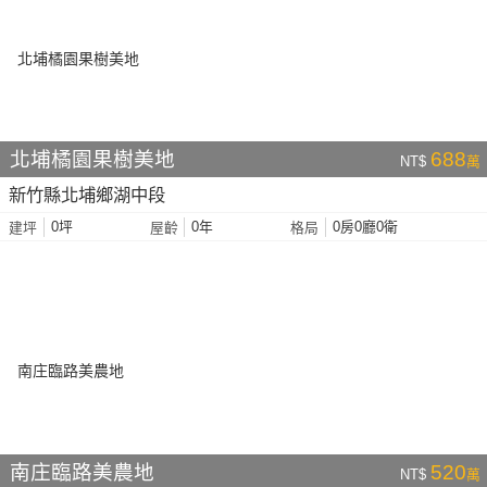
北埔橘園果樹美地
688
NT$
萬
新竹縣北埔鄉湖中段
0坪
0年
0房0廳0衛
建坪
屋齡
格局
南庄臨路美農地
520
NT$
萬