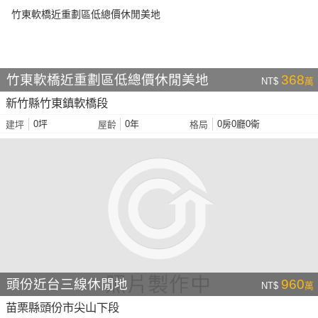
竹東軟橋近重劃區低總價休閒美地
368
NT$
萬
新竹縣竹東鎮軟橋段
0坪
0年
0房0廳0衛
建坪
屋齡
格局
頭份近台三線休閒地
960
NT$
萬
苗栗縣頭份市尖山下段