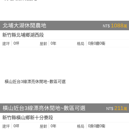
北埔大湖休閒農地
1088
NT$
萬
新竹縣北埔鄉湖西段
0坪
0年
0房0廳0衛
建坪
屋齡
格局
橫山近台3線漂亮休閒地~數區可選
211
NT$
萬
新竹縣橫山鄉新十分寮段
0坪
0年
0房0廳0衛
建坪
屋齡
格局