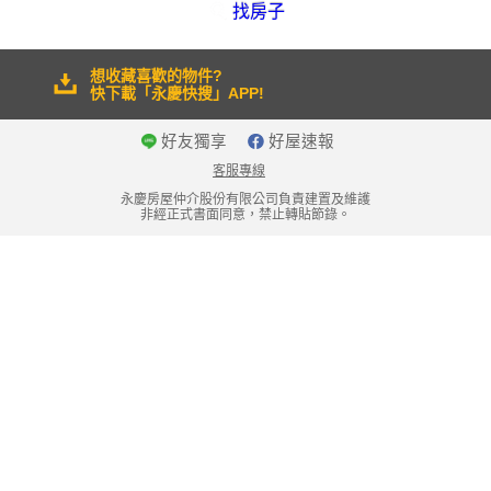
找房子
想收藏喜歡的物件?
快下載「永慶快搜」APP!
好友獨享
好屋速報
客服專線
永慶房屋仲介股份有限公司負責建置及維護
非經正式書面同意，禁止轉貼節錄。