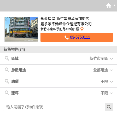
永義房屋-新竹學府承家加盟店
鑫承家不動產仲介經紀有限公司
新竹市東區學府路439號1樓
03-5753111
待售物件(74)
區域
新竹市全區
新竹市
< 新竹市
< 新竹縣
< 苗栗縣
< 桃園市
< 嘉義縣
新竹縣
東區
竹北市
頭份市
楊梅區
水上鄉
北區
苗栗縣
湖口鄉
三灣鄉
新竹市
桃園市
新豐鄉
銅鑼鄉
香山區
嘉義縣
竹東鎮
竹南鎮
房屋用途
全部用途
全部用途
住宅
店面
辦公
廠房
車位
土地
其他
總價
不限
不限
300萬以下
300萬-600萬
600萬-900萬
建坪
不限
900萬-1200萬
1200萬-1500萬
1500萬以上
不限
20坪以下
20坪-30坪
30坪-40坪
40坪-50坪
50坪以上