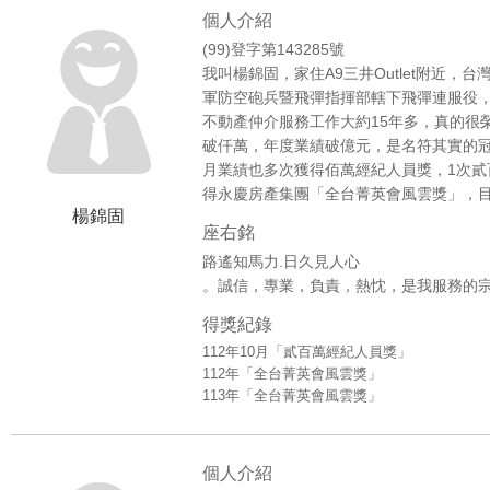
個人介紹
(99)登字第143285號
我叫楊錦固，家住A9三井Outlet附近
軍防空砲兵暨飛彈指揮部轄下飛彈連服役，
不動產仲介服務工作大約15年多，真的很
破仟萬，年度業績破億元，是名符其實的
月業績也多次獲得佰萬經紀人員獎，1次貳百
得永慶房產集團「全台菁英會風雲獎」，
楊錦固
座右銘
路遙知馬力.日久見人心
。誠信，專業，負責，熱忱，是我服務的
得獎紀錄
112年10月「貳百萬經紀人員獎」
112年「全台菁英會風雲獎」
113年「全台菁英會風雲獎」
個人介紹