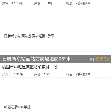
17.73坪
52.8年
2房2廳1衛
建坪
屋齡
格局
日勝新京站面站前廣場邊間2房車
2280
NT$
萬
桃園市中壢區高鐵站前東路一段
37.34坪
4.9年
2房2廳1衛
建坪
屋齡
格局