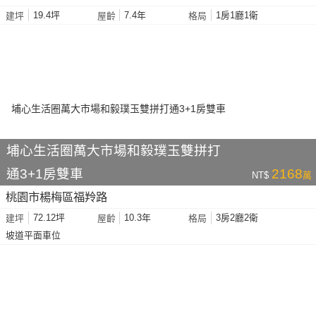
19.4坪
7.4年
1房1廳1衛
建坪
屋齡
格局
埔心生活圈萬大市場和毅璞玉雙拼打
通3+1房雙車
2168
NT$
萬
桃園市楊梅區福羚路
72.12坪
10.3年
3房2廳2衛
建坪
屋齡
格局
坡道平面車位