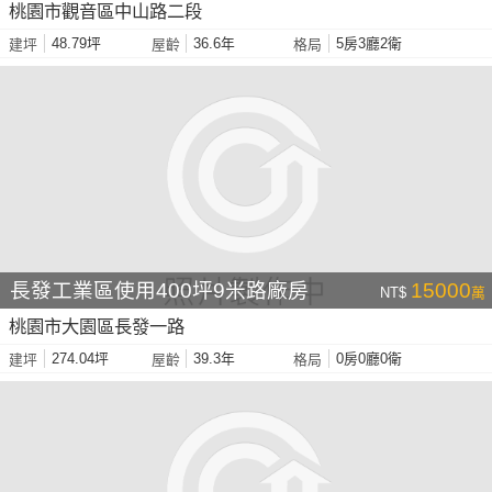
桃園市觀音區中山路二段
48.79坪
36.6年
5房3廳2衛
建坪
屋齡
格局
長發工業區使用400坪9米路廠房
15000
NT$
萬
桃園市大園區長發一路
274.04坪
39.3年
0房0廳0衛
建坪
屋齡
格局