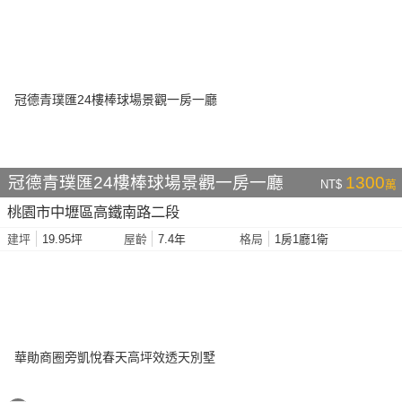
冠德青璞匯24樓棒球場景觀一房一廳
1300
NT$
萬
桃園市中壢區高鐵南路二段
19.95坪
7.4年
1房1廳1衛
建坪
屋齡
格局