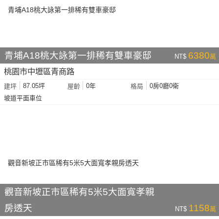
青埔A18桃大詠第一排稀有雙車豪邸
6380
NT$
萬
桃園市中壢區青商路
87.05坪
0年
0房0廳0衛
建坪
屋齡
格局
坡道平面車位
觀音新坡正市區稀有5米5大面寬孝親
房透天
1158
NT$
萬