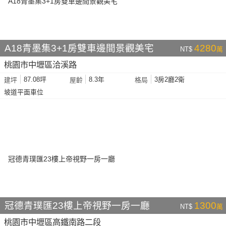
A18青墨集3+1房雙車邊間景觀美宅
4280
NT$
萬
桃園市中壢區洽溪路
87.08坪
8.3年
3房2廳2衛
建坪
屋齡
格局
坡道平面車位
冠德青璞匯23樓上帝視野一房一廳
1300
NT$
萬
桃園市中壢區高鐵南路二段