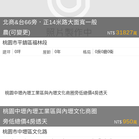
北商&台66旁．正14米路大面寬一般
農(可變更)
31827
NT$
萬
桃園市平鎮區福林段
0坪
0年
0房0廳0衛
建坪
屋齡
格局
桃園中壢內壢工業區與內壢文化商圈
旁低總價4房透天
950
NT$
萬
桃園市中壢區文化路