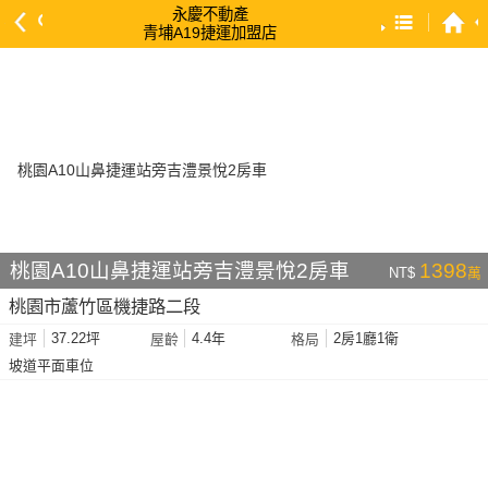
永慶不動產
青埔A19捷運加盟店
預設排序
依總價 低 → 高
依總價 高 → 低
依每坪單價 低 → 高
依降幅 高 → 低
依建物坪數 大 → 小
桃園A10山鼻捷運站旁吉澧景悅2房車
1398
NT$
萬
依土地坪數 大 → 小
桃園市蘆竹區機捷路二段
依屋齡 小 → 大
37.22坪
4.4年
2房1廳1衛
建坪
屋齡
格局
依屋齡 大 → 小
坡道平面車位