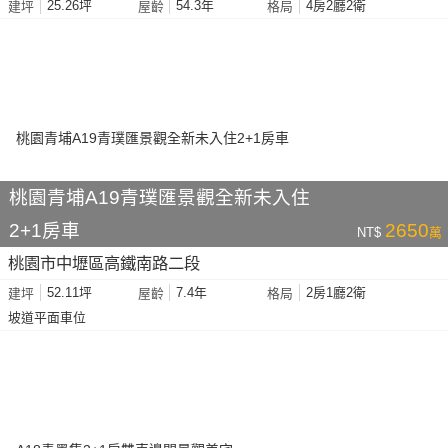
25.26坪
54.3年
4房2廳2衛
建坪
屋齡
格局
桃園青埔A19青璞匯景觀全新未入住
2+1房車
2650
NT$
萬
桃園市中壢區高鐵南路二段
52.11坪
7.4年
2房1廳2衛
建坪
屋齡
格局
坡道平面車位