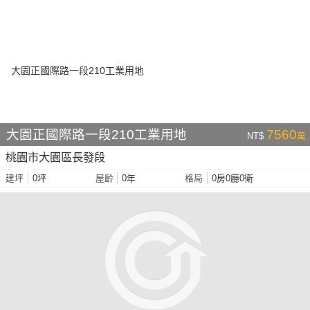
大園正國際路一段210工業用地
7560
NT$
萬
桃園市大園區長發段
0坪
0年
0房0廳0衛
建坪
屋齡
格局