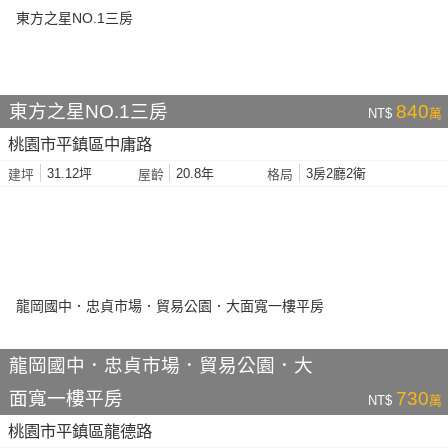
東方之星NO.1三房
840
NT$
萬
桃園市平鎮區中庸路
31.12坪
20.8年
3房2廳2衛
建坪
屋齡
格局
龍岡國中．忠貞市場．貿易公園．大
面寬一樓平房
730
NT$
萬
桃園市平鎮區龍德路