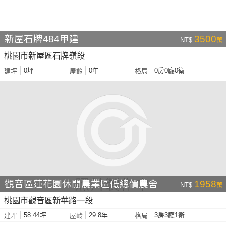
新屋石牌484甲建
3500
NT$
萬
桃園市新屋區石牌嶺段
0坪
0年
0房0廳0衛
建坪
屋齡
格局
觀音區蓮花園休閒農業區低總價農舍
1958
NT$
萬
桃園市觀音區新華路一段
58.44坪
29.8年
3房3廳1衛
建坪
屋齡
格局