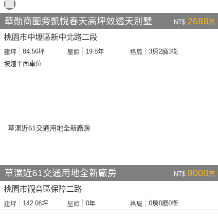
華勛商圈旁凱悅春天高坪效透天別墅
2688
NT$
萬
桃園市中壢區新中北路二段
84.56坪
19.8年
3房2廳3衛
建坪
屋齡
格局
坡道平面車位
草漯近61交通用地全新廠房
9000
NT$
萬
桃園市觀音區保障二路
142.06坪
0年
0房0廳0衛
建坪
屋齡
格局