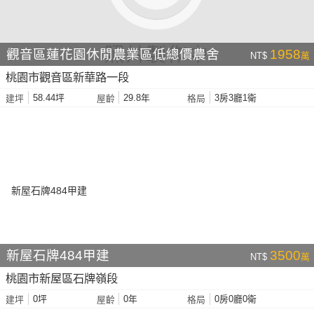
觀音區蓮花園休閒農業區低總價農舍
1958
NT$
萬
桃園市觀音區新華路一段
58.44坪
29.8年
3房3廳1衛
建坪
屋齡
格局
新屋石牌484甲建
3500
NT$
萬
桃園市新屋區石牌嶺段
0坪
0年
0房0廳0衛
建坪
屋齡
格局