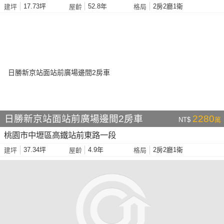
17.73坪
52.8年
2房2廳1衛
建坪
屋齡
格局
日勝新京站面站前廣場邊間2房車
2280
NT$
萬
桃園市中壢區高鐵站前東路一段
37.34坪
4.9年
2房2廳1衛
建坪
屋齡
格局