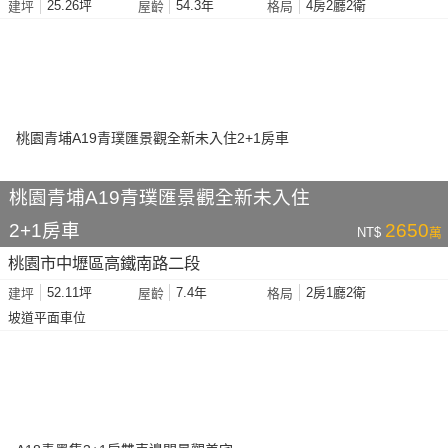
25.26坪
54.3年
4房2廳2衛
建坪
屋齡
格局
桃園青埔A19青璞匯景觀全新未入住
2+1房車
2650
NT$
萬
桃園市中壢區高鐵南路二段
52.11坪
7.4年
2房1廳2衛
建坪
屋齡
格局
坡道平面車位