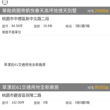
華勛商圈旁凱悅春天高坪效透天別墅
2688
NT$
萬
桃園市中壢區新中北路二段
84.56坪
19.8年
3房2廳3衛
建坪
屋齡
格局
坡道平面車位
草漯近61交通用地全新廠房
9000
NT$
萬
桃園市觀音區保障二路
142.06坪
0年
0房0廳0衛
建坪
屋齡
格局