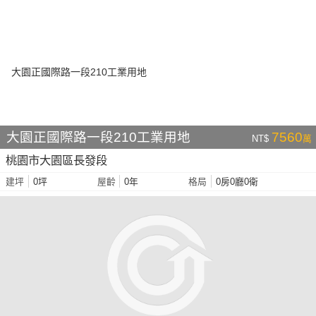
大園正國際路一段210工業用地
7560
NT$
萬
桃園市大園區長發段
0坪
0年
0房0廳0衛
建坪
屋齡
格局