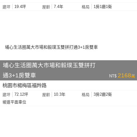
19.4坪
7.4年
1房1廳1衛
建坪
屋齡
格局
埔心生活圈萬大市場和毅璞玉雙拼打
通3+1房雙車
2168
NT$
萬
桃園市楊梅區福羚路
72.12坪
10.3年
3房2廳2衛
建坪
屋齡
格局
坡道平面車位