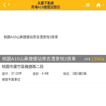
永慶不動產
青埔A19捷運加盟店
預設排序
依總價 低 → 高
依總價 高 → 低
依每坪單價 低 → 高
依降幅 高 → 低
依建物坪數 大 → 小
桃園A10山鼻捷運站旁吉澧景悅2房車
1398
NT$
萬
依土地坪數 大 → 小
桃園市蘆竹區機捷路二段
依屋齡 小 → 大
37.22坪
4.4年
2房1廳1衛
建坪
屋齡
格局
依屋齡 大 → 小
坡道平面車位