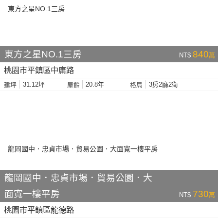
東方之星NO.1三房
840
NT$
萬
桃園市平鎮區中庸路
31.12坪
20.8年
3房2廳2衛
建坪
屋齡
格局
龍岡國中．忠貞市場．貿易公園．大
面寬一樓平房
730
NT$
萬
桃園市平鎮區龍德路