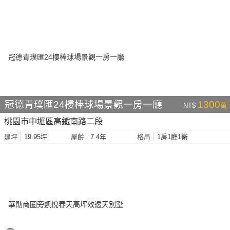
冠德青璞匯24樓棒球場景觀一房一廳
1300
NT$
萬
桃園市中壢區高鐵南路二段
19.95坪
7.4年
1房1廳1衛
建坪
屋齡
格局