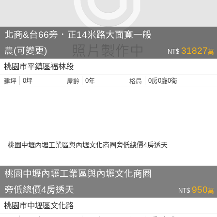
北商&台66旁．正14米路大面寬一般
農(可變更)
31827
NT$
萬
桃園市平鎮區福林段
0坪
0年
0房0廳0衛
建坪
屋齡
格局
桃園中壢內壢工業區與內壢文化商圈
旁低總價4房透天
950
NT$
萬
桃園市中壢區文化路