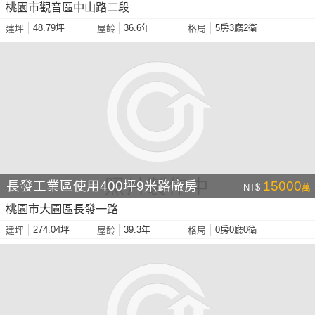
桃園市觀音區中山路二段
48.79坪
36.6年
5房3廳2衛
建坪
屋齡
格局
長發工業區使用400坪9米路廠房
15000
NT$
萬
桃園市大園區長發一路
274.04坪
39.3年
0房0廳0衛
建坪
屋齡
格局