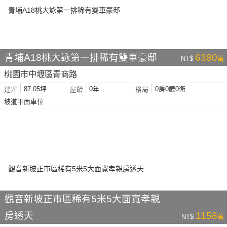
青埔A18桃大詠第一排稀有雙車豪邸
6380
NT$
萬
桃園市中壢區青商路
87.05坪
0年
0房0廳0衛
建坪
屋齡
格局
坡道平面車位
觀音新坡正市區稀有5米5大面寬孝親
房透天
1158
NT$
萬