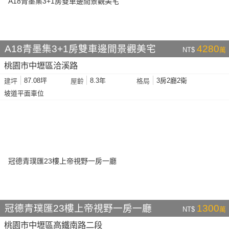
A18青墨集3+1房雙車邊間景觀美宅
4280
NT$
萬
桃園市中壢區洽溪路
87.08坪
8.3年
3房2廳2衛
建坪
屋齡
格局
坡道平面車位
冠德青璞匯23樓上帝視野一房一廳
1300
NT$
萬
桃園市中壢區高鐵南路二段