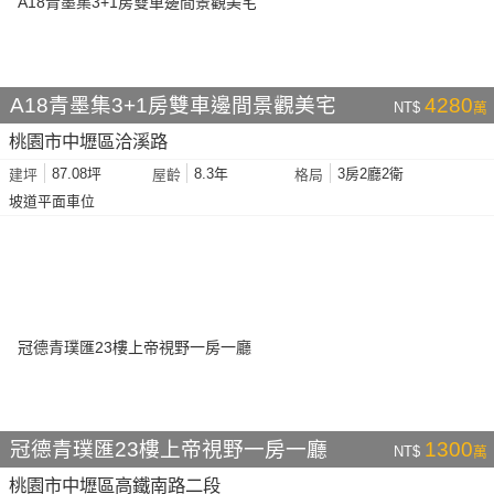
A18青墨集3+1房雙車邊間景觀美宅
4280
NT$
萬
桃園市中壢區洽溪路
87.08坪
8.3年
3房2廳2衛
建坪
屋齡
格局
坡道平面車位
冠德青璞匯23樓上帝視野一房一廳
1300
NT$
萬
桃園市中壢區高鐵南路二段