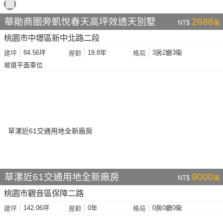
華勛商圈旁凱悅春天高坪效透天別墅
2688
NT$
萬
桃園市中壢區新中北路二段
84.56坪
19.8年
3房2廳3衛
建坪
屋齡
格局
坡道平面車位
草漯近61交通用地全新廠房
9000
NT$
萬
桃園市觀音區保障二路
142.06坪
0年
0房0廳0衛
建坪
屋齡
格局