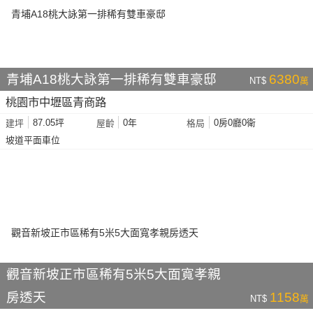
青埔A18桃大詠第一排稀有雙車豪邸
6380
NT$
萬
桃園市中壢區青商路
87.05坪
0年
0房0廳0衛
建坪
屋齡
格局
坡道平面車位
觀音新坡正市區稀有5米5大面寬孝親
房透天
1158
NT$
萬