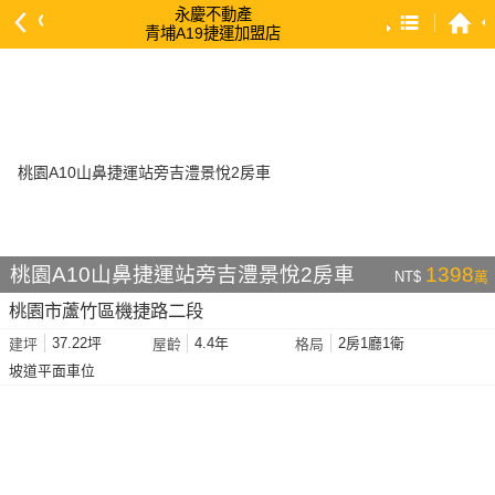
永慶不動產
青埔A19捷運加盟店
預設排序
依總價 低 → 高
依總價 高 → 低
依每坪單價 低 → 高
依降幅 高 → 低
依建物坪數 大 → 小
桃園A10山鼻捷運站旁吉澧景悅2房車
1398
NT$
萬
依土地坪數 大 → 小
桃園市蘆竹區機捷路二段
依屋齡 小 → 大
37.22坪
4.4年
2房1廳1衛
建坪
屋齡
格局
依屋齡 大 → 小
坡道平面車位