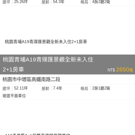
25.26坪
54.3年
4房2廳2衛
建坪
屋齡
格局
桃園青埔A19青璞匯景觀全新未入住
2+1房車
2650
NT$
萬
桃園市中壢區高鐵南路二段
52.11坪
7.4年
2房1廳2衛
建坪
屋齡
格局
坡道平面車位