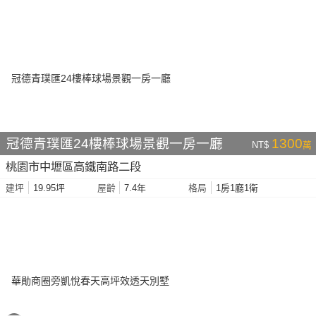
冠德青璞匯24樓棒球場景觀一房一廳
1300
NT$
萬
桃園市中壢區高鐵南路二段
19.95坪
7.4年
1房1廳1衛
建坪
屋齡
格局