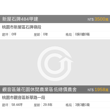
新屋石牌484甲建
3500
NT$
萬
桃園市新屋區石牌嶺段
0坪
0年
0房0廳0衛
建坪
屋齡
格局
觀音區蓮花園休閒農業區低總價農舍
1958
NT$
萬
桃園市觀音區新華路一段
58.44坪
29.8年
3房3廳1衛
建坪
屋齡
格局