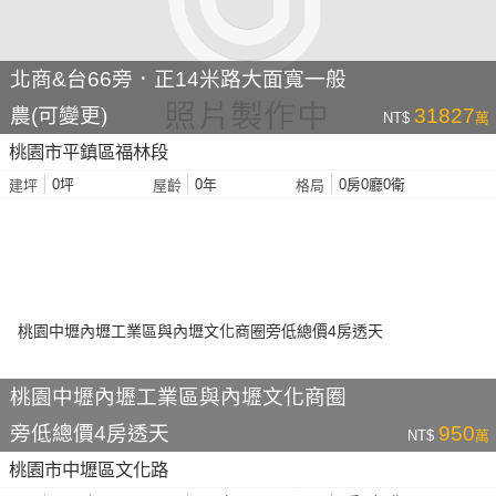
北商&台66旁．正14米路大面寬一般
農(可變更)
31827
NT$
萬
桃園市平鎮區福林段
0坪
0年
0房0廳0衛
建坪
屋齡
格局
桃園中壢內壢工業區與內壢文化商圈
旁低總價4房透天
950
NT$
萬
桃園市中壢區文化路