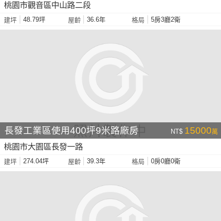
桃園市觀音區中山路二段
48.79坪
36.6年
5房3廳2衛
建坪
屋齡
格局
長發工業區使用400坪9米路廠房
15000
NT$
萬
桃園市大園區長發一路
274.04坪
39.3年
0房0廳0衛
建坪
屋齡
格局