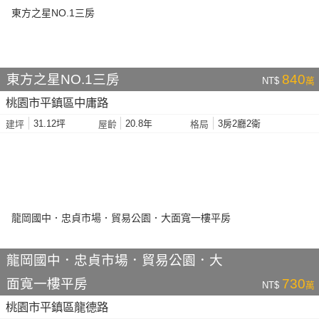
東方之星NO.1三房
840
NT$
萬
桃園市平鎮區中庸路
31.12坪
20.8年
3房2廳2衛
建坪
屋齡
格局
龍岡國中．忠貞市場．貿易公園．大
面寬一樓平房
730
NT$
萬
桃園市平鎮區龍德路