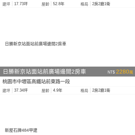
17.73坪
52.8年
2房2廳1衛
建坪
屋齡
格局
日勝新京站面站前廣場邊間2房車
2280
NT$
萬
桃園市中壢區高鐵站前東路一段
37.34坪
4.9年
2房2廳1衛
建坪
屋齡
格局