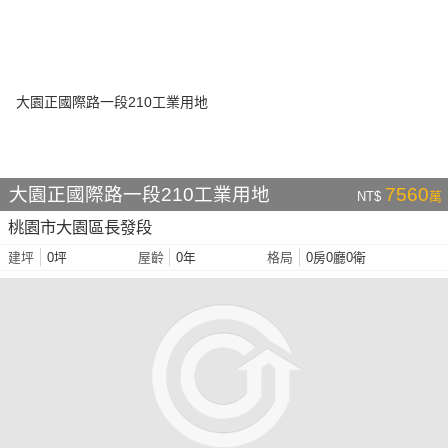
大園正國際路一段210工業用地
7560
NT$
萬
桃園市大園區長發段
0坪
0年
0房0廳0衛
建坪
屋齡
格局