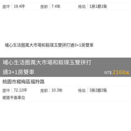
19.4坪
7.4年
1房1廳1衛
建坪
屋齡
格局
埔心生活圈萬大市場和毅璞玉雙拼打
通3+1房雙車
2168
NT$
萬
桃園市楊梅區福羚路
72.12坪
10.3年
3房2廳2衛
建坪
屋齡
格局
坡道平面車位