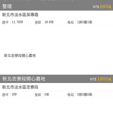
整理
660
NT$
萬
新北市淡水區英專路
11.78坪
18.8年
1房0廳1衛
建坪
屋齡
格局
新北忠寮段開心農地
1800
NT$
萬
新北市淡水區忠寮段
0坪
0年
0房0廳0衛
建坪
屋齡
格局