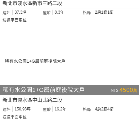
新北市淡水區新市三路二段
37.3坪
8.3年
2房1廳1衛
建坪
屋齡
格局
坡道平面車位
稀有水公園1+G層前庭後院大戶
4500
NT$
萬
新北市淡水區中山北路二段
150.93坪
16.2年
4房2廳4衛
建坪
屋齡
格局
坡道平面車位