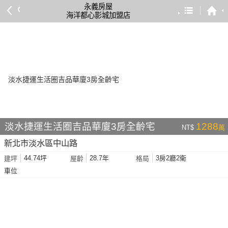
永義房屋
海洋都心影城加盟店
預設排序
依總價 低 → 高
依總價 高 → 低
依每坪單價 低 → 高
依降幅 高 → 低
依建物坪數 大 → 小
淡水捷運生活圈吉品華廈3房全齡宅
1288
NT$
萬
依土地坪數 大 → 小
新北市淡水區中山路
依屋齡 小 → 大
44.74坪
28.7年
3房2廳2衛
建坪
屋齡
格局
依屋齡 大 → 小
車位