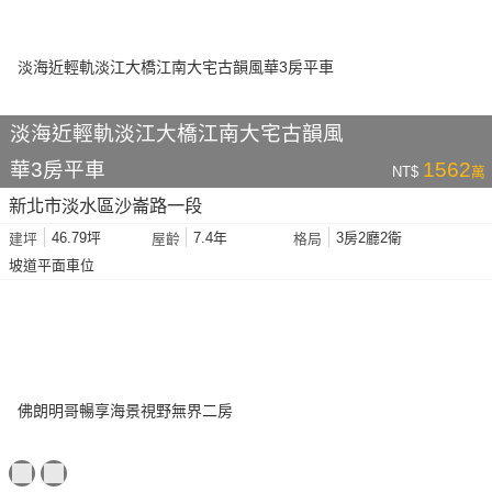
淡海近輕軌淡江大橋江南大宅古韻風
華3房平車
1562
NT$
萬
新北市淡水區沙崙路一段
46.79坪
7.4年
3房2廳2衛
建坪
屋齡
格局
坡道平面車位