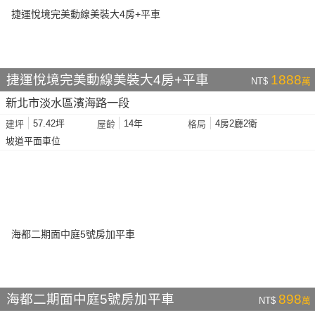
捷運悅境完美動線美裝大4房+平車
1888
NT$
萬
新北市淡水區濱海路一段
57.42坪
14年
4房2廳2衛
建坪
屋齡
格局
坡道平面車位
海都二期面中庭5號房加平車
898
NT$
萬