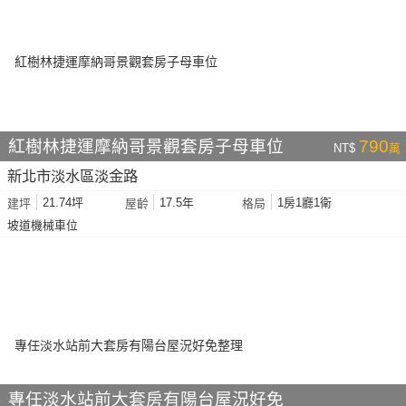
紅樹林捷運摩納哥景觀套房子母車位
790
NT$
萬
新北市淡水區淡金路
21.74坪
17.5年
1房1廳1衛
建坪
屋齡
格局
坡道機械車位
專任淡水站前大套房有陽台屋況好免