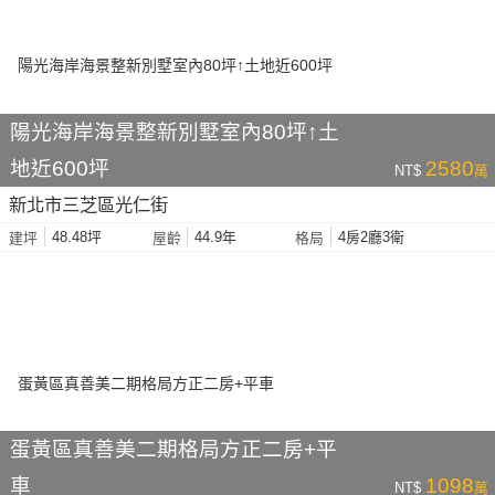
陽光海岸海景整新別墅室內80坪↑土
地近600坪
2580
NT$
萬
新北市三芝區光仁街
48.48坪
44.9年
4房2廳3衛
建坪
屋齡
格局
蛋黃區真善美二期格局方正二房+平
車
1098
NT$
萬