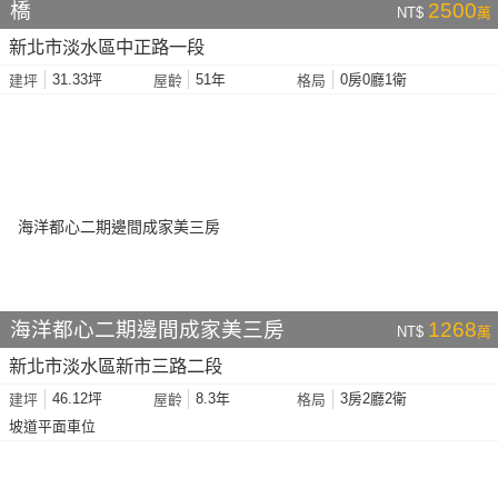
橋
2500
NT$
萬
新北市淡水區中正路一段
31.33坪
51年
0房0廳1衛
建坪
屋齡
格局
海洋都心二期邊間成家美三房
1268
NT$
萬
新北市淡水區新市三路二段
46.12坪
8.3年
3房2廳2衛
建坪
屋齡
格局
坡道平面車位