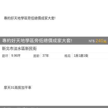
專約好天地學區旁低總價成家大套!
240
NT$
萬
新北市淡水區新民街
9.96坪
37年
1房1廳1衛
建坪
屋齡
格局