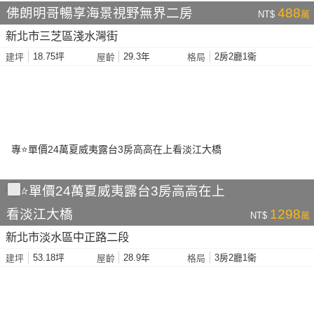
佛朗明哥暢享海景視野無界二房
488
NT$
萬
新北市三芝區淺水灣街
18.75坪
29.3年
2房2廳1衛
建坪
屋齡
格局
專⭐單價24萬夏威夷露台3房高高在上
看淡江大橋
1298
NT$
萬
新北市淡水區中正路二段
53.18坪
28.9年
3房2廳1衛
建坪
屋齡
格局