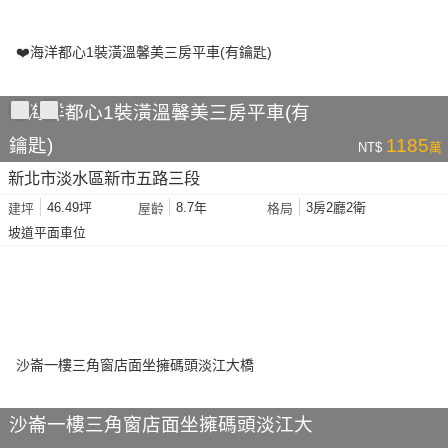
❤️海洋都心1裝潢溫馨美三房平車(有
鑰匙)
1185
NT$
萬
新北市淡水區新市五路三段
46.49坪
8.7年
3房2廳2衛
建坪
屋齡
格局
坡道平面車位
沙崙一樓三角窗店面坐擁碼頭淡江大