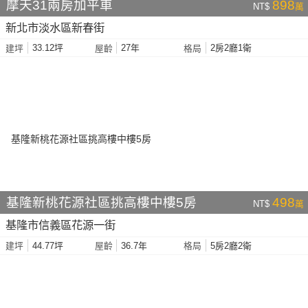
摩天31兩房加平車
898
NT$
萬
新北市淡水區新春街
33.12坪
27年
2房2廳1衛
建坪
屋齡
格局
基隆新桃花源社區挑高樓中樓5房
498
NT$
萬
基隆市信義區花源一街
44.77坪
36.7年
5房2廳2衛
建坪
屋齡
格局