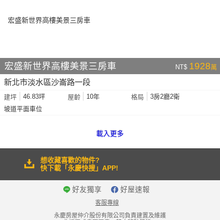
宏盛新世界高樓美景三房車
1928
NT$
萬
新北市淡水區沙崙路一段
46.83坪
10年
3房2廳2衛
建坪
屋齡
格局
坡道平面車位
載入更多
想收藏喜歡的物件?
快下載「永慶快搜」APP!
好友獨享
好屋速報
客服專線
永慶房屋仲介股份有限公司負責建置及維護