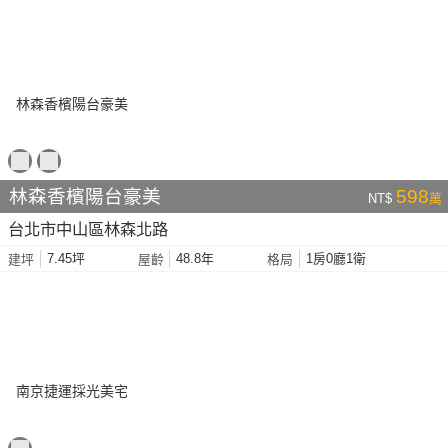
林森香檳陽台豪美
598
NT$
萬
台北市中山區林森北路
7.45坪
48.8年
1房0廳1衛
建坪
屋齡
格局