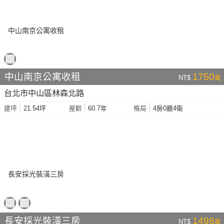
中山南京公寓收租
1750
NT$
萬
台北市中山區林森北路
21.54坪
60.7年
4房0廳4衛
建坪
屋齡
格局
長安採光裝潢三房
1498
NT$
萬