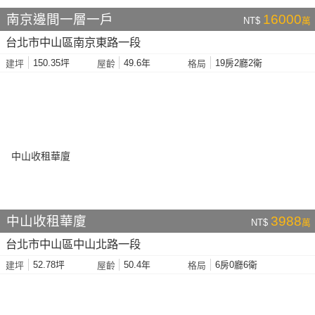
南京邊間一層一戶
16000
NT$
萬
台北市中山區南京東路一段
150.35坪
49.6年
19房2廳2衛
建坪
屋齡
格局
中山收租華廈
3988
NT$
萬
台北市中山區中山北路一段
52.78坪
50.4年
6房0廳6衛
建坪
屋齡
格局