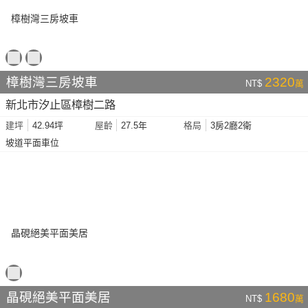
樟樹灣三房坡車
2320
NT$
萬
新北市汐止區樟樹二路
42.94坪
27.5年
3房2廳2衛
建坪
屋齡
格局
坡道平面車位
晶硯絕美平面美居
1680
NT$
萬