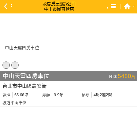
永慶房屋(股)公司
中山市民直營店
預設排序
依總價 低 → 高
依總價 高 → 低
依每坪單價 低 → 高
依降幅 高 → 低
依建物坪數 大 → 小
中山天璽四房車位
5480
NT$
萬
依土地坪數 大 → 小
台北市中山區農安街
依屋齡 小 → 大
65.66坪
9.9年
4房2廳2衛
建坪
屋齡
格局
依屋齡 大 → 小
坡道平面車位