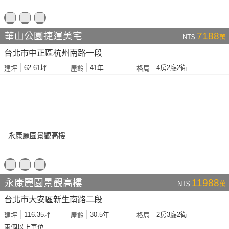
華山公園捷運美宅
7188
NT$
萬
台北市中正區杭州南路一段
62.61坪
41年
4房2廳2衛
建坪
屋齡
格局
永康麗園景觀高樓
11988
NT$
萬
台北市大安區新生南路二段
116.35坪
30.5年
2房3廳2衛
建坪
屋齡
格局
兩個以上車位