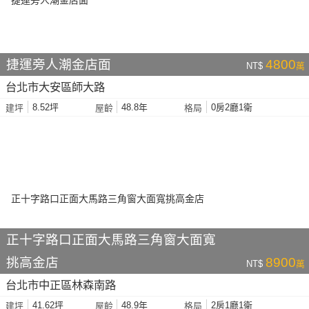
捷運旁人潮金店面
4800
NT$
萬
台北市大安區師大路
8.52坪
48.8年
0房2廳1衛
建坪
屋齡
格局
正十字路口正面大馬路三角窗大面寬
挑高金店
8900
NT$
萬
台北市中正區林森南路
41.62坪
48.9年
2房1廳1衛
建坪
屋齡
格局