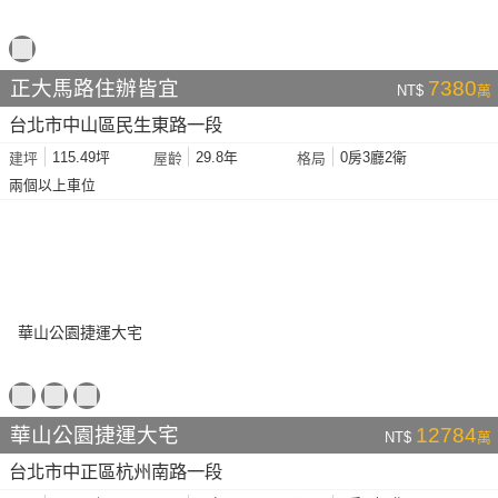
正大馬路住辦皆宜
7380
NT$
萬
台北市中山區民生東路一段
115.49坪
29.8年
0房3廳2衛
建坪
屋齡
格局
兩個以上車位
華山公園捷運大宅
12784
NT$
萬
台北市中正區杭州南路一段