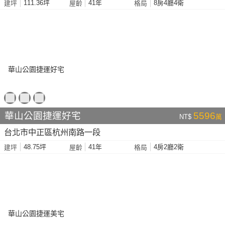
111.36坪
41年
8房4廳4衛
建坪
屋齡
格局
華山公園捷運好宅
5596
NT$
萬
台北市中正區杭州南路一段
48.75坪
41年
4房2廳2衛
建坪
屋齡
格局