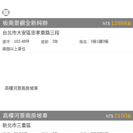
板南景觀全新純辦
12898
NT$
萬
台北市大安區忠孝東路三段
103.48坪
3年
0房1廳0衛
建坪
屋齡
格局
兩個以上車位
高樓河景兩房坡車
2150
NT$
萬
新北市三重區