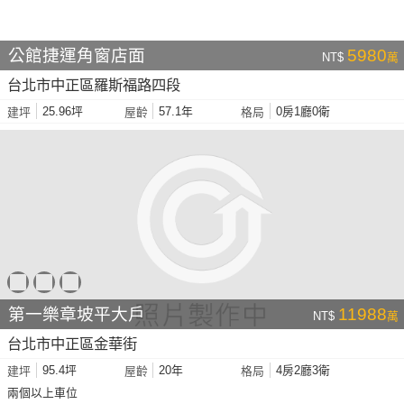
公館捷運角窗店面
5980
NT$
萬
台北市中正區羅斯福路四段
25.96坪
57.1年
0房1廳0衛
建坪
屋齡
格局
第一樂章坡平大戶
11988
NT$
萬
台北市中正區金華街
95.4坪
20年
4房2廳3衛
建坪
屋齡
格局
兩個以上車位