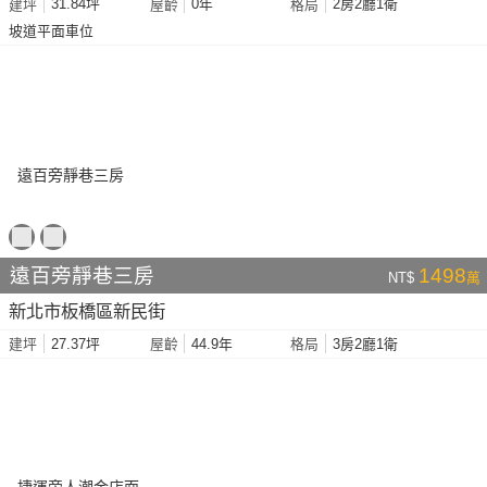
31.84坪
0年
2房2廳1衛
建坪
屋齡
格局
坡道平面車位
遠百旁靜巷三房
1498
NT$
萬
新北市板橋區新民街
27.37坪
44.9年
3房2廳1衛
建坪
屋齡
格局