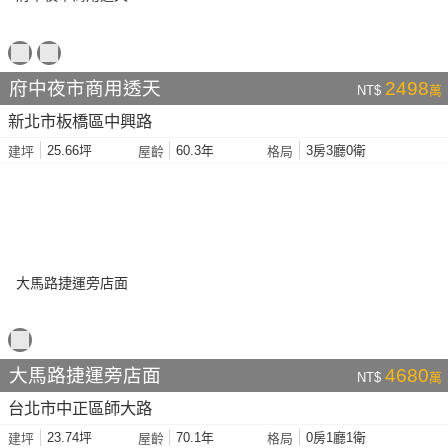
府中夜市商用透天
2498
NT$
萬
新北市板橋區中興路
25.66坪
60.3年
3房3廳0衛
建坪
屋齡
格局
大馬路捷運旁店面
4680
NT$
萬
台北市中正區師大路
23.74坪
70.1年
0房1廳1衛
建坪
屋齡
格局