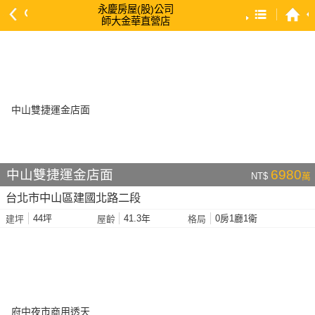
永慶房屋(股)公司
師大金華直營店
預設排序
依總價 低 → 高
依總價 高 → 低
依每坪單價 低 → 高
依降幅 高 → 低
依建物坪數 大 → 小
中山雙捷運金店面
6980
NT$
萬
依土地坪數 大 → 小
台北市中山區建國北路二段
依屋齡 小 → 大
44坪
41.3年
0房1廳1衛
建坪
屋齡
格局
依屋齡 大 → 小