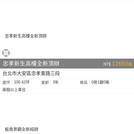
忠孝新生高樓全新頂辦
12650
NT$
萬
台北市大安區忠孝東路三段
100.62坪
3年
0房1廳0衛
建坪
屋齡
格局
兩個以上車位