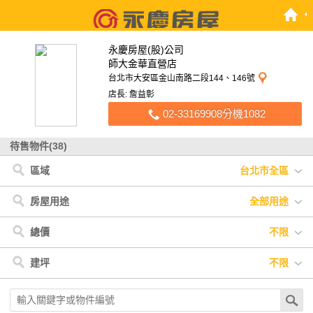
永慶房屋(股)公司
師大金華直營店
台北市大安區金山南路二段144、146號
店長: 詹益彰
02-33169908分機1082
待售物件(38)
區域
台北市全區
台北市
< 台北市
< 新北市
新北市
中正區
板橋區
大安區
三重區
萬華區
中山區
信義區
文山區
房屋用途
全部用途
大同區
松山區
全部用途
住宅
店面
辦公
廠房
車位
土地
其他
總價
不限
不限
900萬以下
900萬-1200萬
1200萬-1500萬
建坪
不限
1500萬-2500萬
2500萬-4000萬
4000萬以上
不限
20坪以下
20坪-30坪
30坪-40坪
40坪-50坪