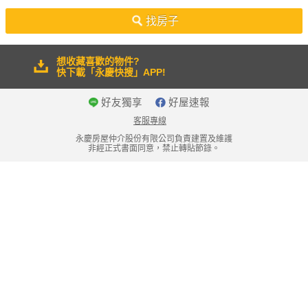
50坪以上
找房子
想收藏喜歡的物件?
快下載「永慶快搜」APP!
好友獨享
好屋速報
客服專線
永慶房屋仲介股份有限公司負責建置及維護
非經正式書面同意，禁止轉貼節錄。