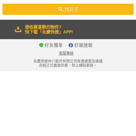
50坪以上
找房子
想收藏喜歡的物件?
快下載「永慶快搜」APP!
好友獨享
好屋速報
客服專線
永慶房屋仲介股份有限公司負責建置及維護
非經正式書面同意，禁止轉貼節錄。