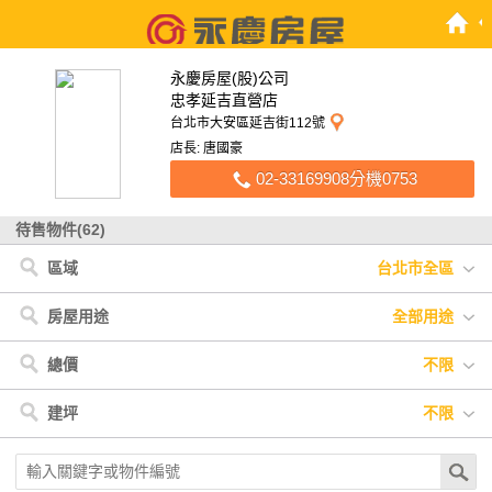
永慶房屋(股)公司
忠孝延吉直營店
台北市大安區延吉街112號
店長: 唐國豪
02-33169908分機0753
待售物件(62)
區域
台北市全區
台北市
< 台北市
< 新北市
< 高雄市
新北市
大安區
三重區
左營區
高雄市
信義區
五股區
士林區
松山區
中正區
大同區
房屋用途
全部用途
全部用途
住宅
店面
辦公
廠房
車位
土地
其他
總價
不限
不限
900萬以下
900萬-1200萬
1200萬-1500萬
建坪
不限
1500萬-2500萬
2500萬-4000萬
4000萬以上
不限
20坪以下
20坪-30坪
30坪-40坪
40坪-50坪