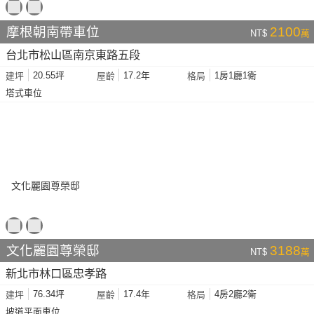
摩根朝南帶車位
2100
NT$
萬
台北市松山區南京東路五段
20.55坪
17.2年
1房1廳1衛
建坪
屋齡
格局
塔式車位
文化麗園尊榮邸
3188
NT$
萬
新北市林口區忠孝路
76.34坪
17.4年
4房2廳2衛
建坪
屋齡
格局
坡道平面車位