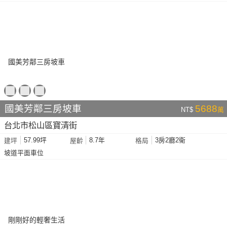
國美芳鄰三房坡車
5688
NT$
萬
台北市松山區寶清街
57.99坪
8.7年
3房2廳2衛
建坪
屋齡
格局
坡道平面車位