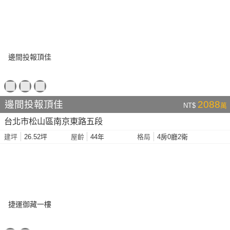
邊間投報頂佳
2088
NT$
萬
台北市松山區南京東路五段
26.52坪
44年
4房0廳2衛
建坪
屋齡
格局