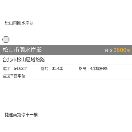
松山甫園水岸邸
3600
NT$
萬
台北市松山區塔悠路
54.62坪
31.4年
4房0廳4衛
建坪
屋齡
格局
坡道平面車位