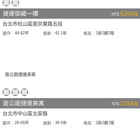
捷運御藏一樓
5200
NT$
萬
台北市松山區南京東路五段
44.62坪
42.1年
2房2廳2衛
建坪
屋齡
格局
面公園捷運美寓
2258
NT$
萬
台北市中山區北安路
29.65坪
39.5年
2房2廳1衛
建坪
屋齡
格局