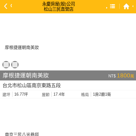
永慶房屋(股)公司
松山三民直營店
預設排序
依總價 低 → 高
依總價 高 → 低
依每坪單價 低 → 高
依降幅 高 → 低
依建物坪數 大 → 小
摩根捷運朝南美妝
1800
NT$
萬
依土地坪數 大 → 小
台北市松山區南京東路五段
依屋齡 小 → 大
16.77坪
17.4年
1房2廳1衛
建坪
屋齡
格局
依屋齡 大 → 小