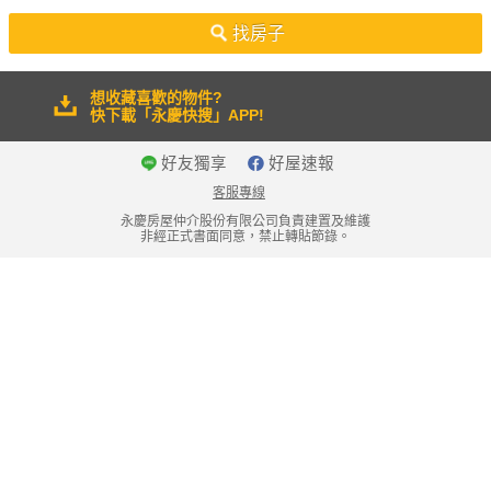
50坪以上
找房子
想收藏喜歡的物件?
快下載「永慶快搜」APP!
好友獨享
好屋速報
客服專線
永慶房屋仲介股份有限公司負責建置及維護
非經正式書面同意，禁止轉貼節錄。