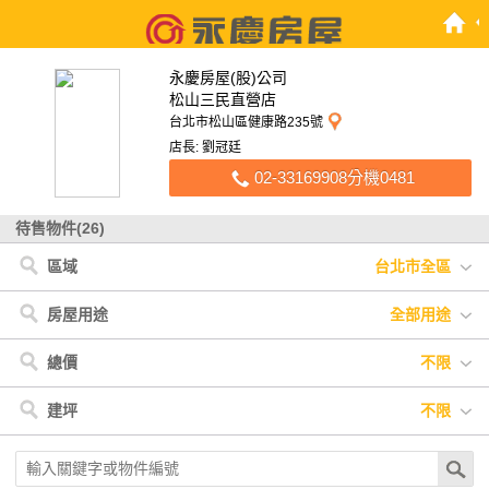
永慶房屋(股)公司
松山三民直營店
台北市松山區健康路235號
店長: 劉冠廷
02-33169908分機0481
待售物件(26)
區域
台北市全區
台北市
< 台北市
< 新北市
< 桃園市
新北市
松山區
林口區
八德區
桃園市
中山區
汐止區
房屋用途
全部用途
全部用途
住宅
店面
辦公
廠房
車位
土地
其他
總價
不限
不限
900萬以下
900萬-1200萬
1200萬-1500萬
建坪
不限
1500萬-2500萬
2500萬-4000萬
4000萬以上
不限
20坪以下
20坪-30坪
30坪-40坪
40坪-50坪