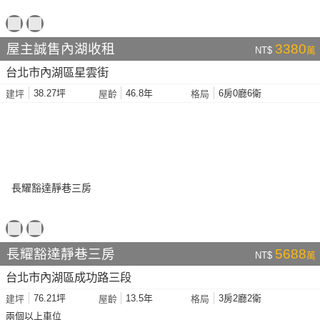
屋主誠售內湖收租
3380
NT$
萬
台北市內湖區星雲街
38.27坪
46.8年
6房0廳6衛
建坪
屋齡
格局
長耀豁達靜巷三房
5688
NT$
萬
台北市內湖區成功路三段
76.21坪
13.5年
3房2廳2衛
建坪
屋齡
格局
兩個以上車位