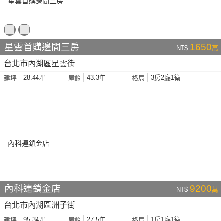
星雲首購邊間三房
1650
NT$
萬
台北市內湖區星雲街
28.44坪
43.3年
3房2廳1衛
建坪
屋齡
格局
內科連鎖金店
9200
NT$
萬
台北市內湖區洲子街
95.34坪
27.5年
1房1廳1衛
建坪
屋齡
格局