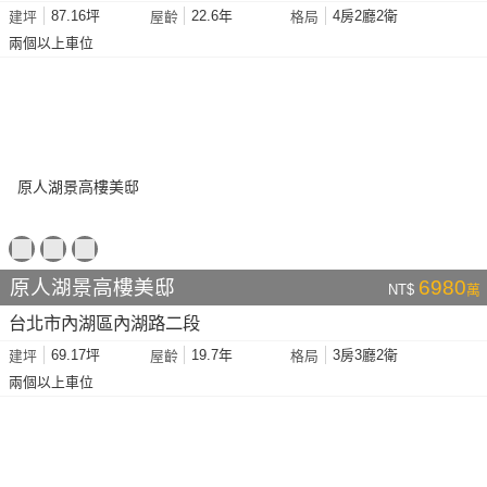
87.16坪
22.6年
4房2廳2衛
建坪
屋齡
格局
兩個以上車位
原人湖景高樓美邸
6980
NT$
萬
台北市內湖區內湖路二段
69.17坪
19.7年
3房3廳2衛
建坪
屋齡
格局
兩個以上車位