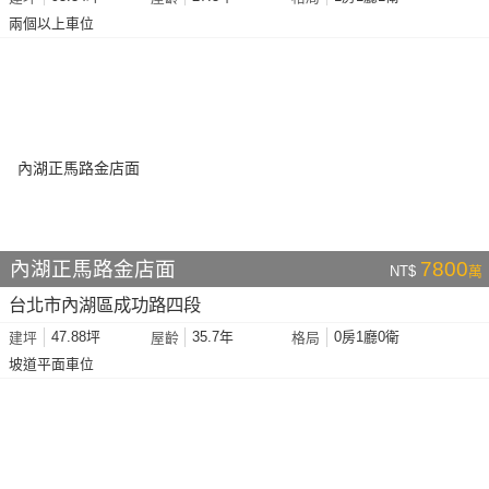
兩個以上車位
內湖正馬路金店面
7800
NT$
萬
台北市內湖區成功路四段
47.88坪
35.7年
0房1廳0衛
建坪
屋齡
格局
坡道平面車位