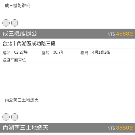
成三機能辦公
4588
NT$
萬
台北市內湖區成功路三段
62.27坪
30.7年
4房1廳2衛
建坪
屋齡
格局
坡道平面車位
內湖商三土地透天
3880
NT$
萬