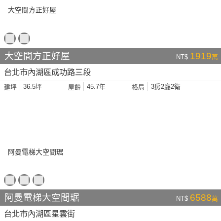
大空間方正好屋
1919
NT$
萬
台北市內湖區成功路三段
36.5坪
45.7年
3房2廳2衛
建坪
屋齡
格局
阿曼電梯大空間琚
6588
NT$
萬
台北市內湖區星雲街