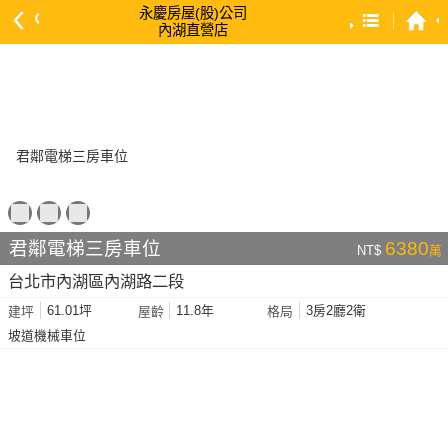
永慶房屋(股)公司
內湖直營店
預設排序
依總價 低 → 高
依總價 高 → 低
依每坪單價 低 → 高
依降幅 高 → 低
依建物坪數 大 → 小
君鄰電梯三房車位
6380
NT$
萬
依土地坪數 大 → 小
台北市內湖區內湖路二段
依屋齡 小 → 大
61.01坪
11.8年
3房2廳2衛
建坪
屋齡
格局
依屋齡 大 → 小
坡道機械車位