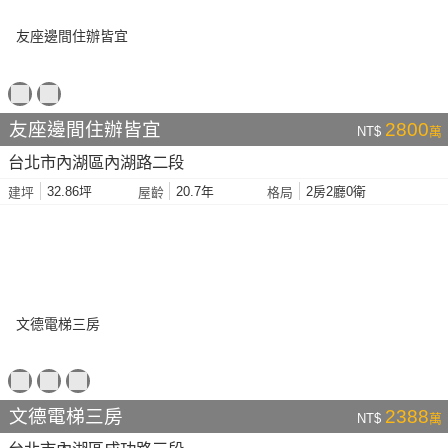
友座邊間住辦皆宜
2800
NT$
萬
台北市內湖區內湖路二段
32.86坪
20.7年
2房2廳0衛
建坪
屋齡
格局
文德電梯三房
2388
NT$
萬