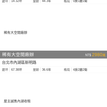
14.32坪
44.3年
0房1廳1衛
建坪
屋齡
格局
稀有大空間廠辦
2980
NT$
萬
台北市內湖區新明路
67.38坪
36.6年
4房2廳2衛
建坪
屋齡
格局