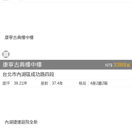
康寧古典樓中樓
3388
NT$
萬
台北市內湖區成功路四段
39.21坪
37.4年
4房2廳2衛
建坪
屋齡
格局