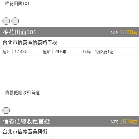
棉花田面101
1420
NT$
萬
台北市信義區信義路五段
17.43坪
29.6年
1房2廳1衛
建坪
屋齡
格局
信義低總收租首選
1598
NT$
萬
台北市信義區吳興街