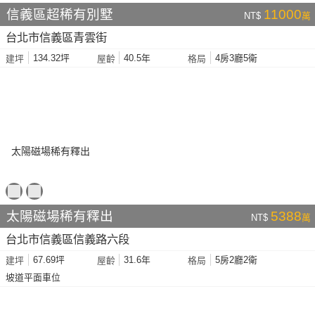
信義區超稀有別墅
11000
NT$
萬
台北市信義區青雲街
134.32坪
40.5年
4房3廳5衛
建坪
屋齡
格局
太陽磁場稀有釋出
5388
NT$
萬
台北市信義區信義路六段
67.69坪
31.6年
5房2廳2衛
建坪
屋齡
格局
坡道平面車位