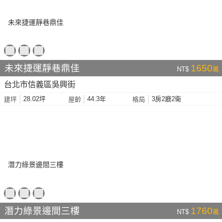
未來捷運靜巷鼎佳
1650
NT$
萬
台北市信義區吳興街
28.02坪
44.3年
3房2廳2衛
建坪
屋齡
格局
潛力綠景邊間三樓
1760
NT$
萬