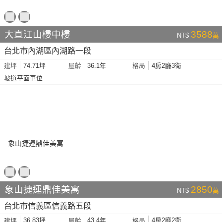
大直江山樓中樓
3588
NT$
萬
台北市內湖區內湖路一段
74.71坪
36.1年
4房2廳3衛
建坪
屋齡
格局
坡道平面車位
象山捷運鼎佳美寓
2850
NT$
萬
台北市信義區信義路五段
36.83坪
43.4年
4房2廳2衛
建坪
屋齡
格局