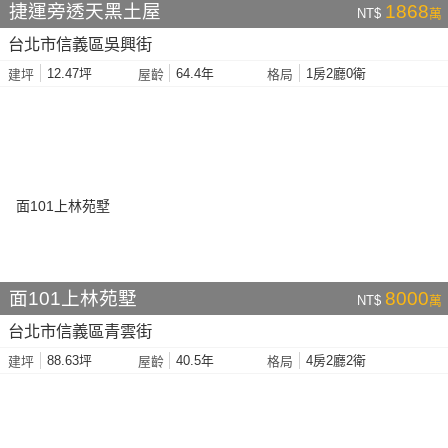
捷運旁透天黑土屋
1868
NT$
萬
台北市信義區吳興街
12.47坪
64.4年
1房2廳0衛
建坪
屋齡
格局
面101上林苑墅
8000
NT$
萬
台北市信義區青雲街
88.63坪
40.5年
4房2廳2衛
建坪
屋齡
格局