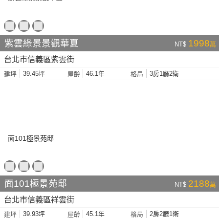
紫雲綠景景觀華夏
1998
NT$
萬
台北市信義區紫雲街
39.45坪
46.1年
3房1廳2衛
建坪
屋齡
格局
面101極景苑邸
2188
NT$
萬
台北市信義區祥雲街
39.93坪
45.1年
2房2廳1衛
建坪
屋齡
格局