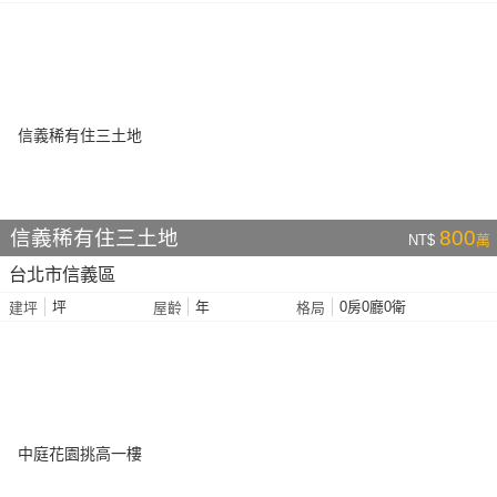
信義稀有住三土地
800
NT$
萬
台北市信義區
坪
年
0房0廳0衛
建坪
屋齡
格局