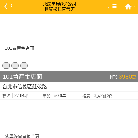
永慶房屋(股)公司
世貿松仁直營店
預設排序
依總價 低 → 高
依總價 高 → 低
依每坪單價 低 → 高
依降幅 高 → 低
依建物坪數 大 → 小
101置產金店面
3980
NT$
萬
依土地坪數 大 → 小
台北市信義區莊敬路
依屋齡 小 → 大
27.84坪
50.6年
3房2廳0衛
建坪
屋齡
格局
依屋齡 大 → 小