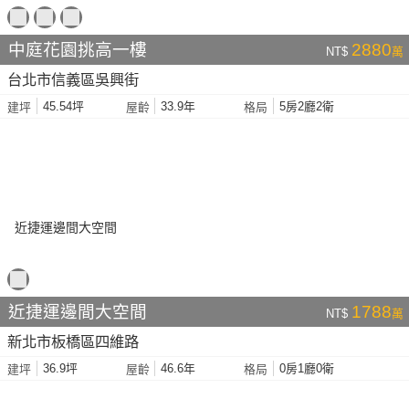
中庭花園挑高一樓
2880
NT$
萬
台北市信義區吳興街
45.54坪
33.9年
5房2廳2衛
建坪
屋齡
格局
近捷運邊間大空間
1788
NT$
萬
新北市板橋區四維路
36.9坪
46.6年
0房1廳0衛
建坪
屋齡
格局