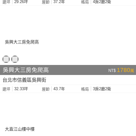
29.26坪
37.2年
4房2廳2衛
建坪
屋齡
格局
吳興大三房免爬高
1780
NT$
萬
台北市信義區吳興街
32.33坪
43.7年
3房2廳2衛
建坪
屋齡
格局