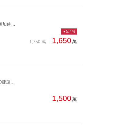
YC1278880 格局方正、頂加使用大空間未來捷運靜巷鼎佳 格局方正、頂加使用大空間
5.7 %
1,650
萬
1,750 萬
YC1216420 近未來Y39捷運站 有車位可排吳興首購小資二房 近未來Y39捷運站 有車位可排
1,500
萬