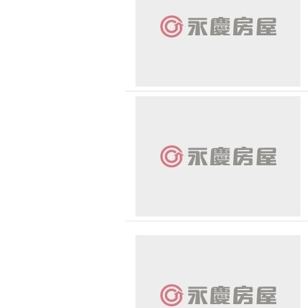
無車位
30 
台北市-中山區
1500 萬 - 
有無障礙空間
新北市-板橋區
2500 萬 - 
4000 萬以
-