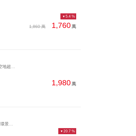
5.4 %
1,760
萬
1,860 萬
YC1246444 清淨悠閒超大空地超大空間信義區獨棟透天 清淨悠閒超大空地超大空間
1,980
萬
YC1190693 面101山景360度環景頂加面101極景苑邸 面101山景360度環景頂加
20.7 %