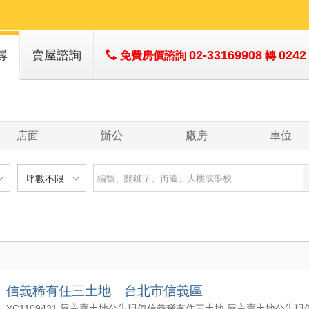
尋
賣屋諮詢
02-33169908
0242
免費房價諮詢
轉
店面
辦公
廠房
車位
坪數不限
建物
土地
主+陽
不限
樓層不限
房數不限
以下
低於 1 樓
1 房
坪數不限
- 5 年
1 樓
2 房
- 10 年
2 - 6 樓
3 房
200 萬
20 坪以下
 - 20 年
7 - 12 樓
4 房
信義稀有住三土地 台北市信義區
1500 萬
20 坪 - 30 坪
 - 30 年
13 樓以上
5 房以上
YC1109431 屋主賣土地公告現值信義稀有住三土地 屋主賣土地公告現