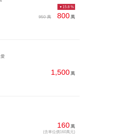
總價: 低 → 高
西北
15.8 %
西南
800
萬
950 萬
每坪單價: 高 → 低
房
降幅: 高 → 低
建物坪數: 大 → 小
屋齡: 小 → 大
最愛
土地坪數: 大 → 小
1,500
萬
160
萬
(含車位價160萬元)