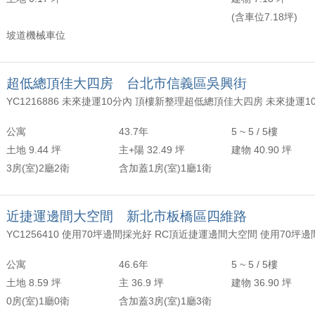
(含車位7.18坪)
坡道機械車位
超低總頂佳大四房 台北市信義區吳興街
公寓
43.7年
5 ~ 5 / 5樓
土地 9.44 坪
主+陽 32.49 坪
建物 40.90 坪
3房(室)2廳2衛
含加蓋1房(室)1廳1衛
近捷運邊間大空間 新北市板橋區四維路
公寓
46.6年
5 ~ 5 / 5樓
土地 8.59 坪
主 36.9 坪
建物 36.90 坪
0房(室)1廳0衛
含加蓋3房(室)1廳3衛