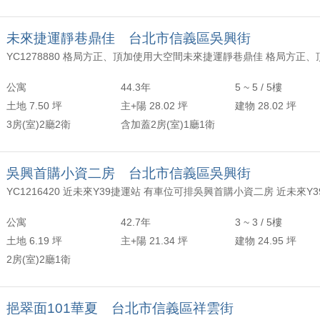
未來捷運靜巷鼎佳 台北市信義區吳興街
公寓
44.3年
5 ~ 5 / 5樓
土地 7.50 坪
主+陽 28.02 坪
建物 28.02 坪
3房(室)2廳2衛
含加蓋2房(室)1廳1衛
吳興首購小資二房 台北市信義區吳興街
公寓
42.7年
3 ~ 3 / 5樓
土地 6.19 坪
主+陽 21.34 坪
建物 24.95 坪
2房(室)2廳1衛
挹翠面101華夏 台北市信義區祥雲街