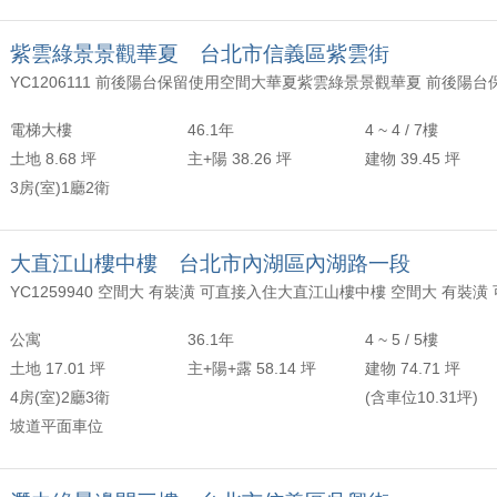
紫雲綠景景觀華夏 台北市信義區紫雲街
電梯大樓
46.1年
4 ~ 4 / 7樓
土地 8.68 坪
主+陽 38.26 坪
建物 39.45 坪
3房(室)1廳2衛
大直江山樓中樓 台北市內湖區內湖路一段
公寓
36.1年
4 ~ 5 / 5樓
土地 17.01 坪
主+陽+露 58.14 坪
建物 74.71 坪
4房(室)2廳3衛
(含車位10.31坪)
坡道平面車位