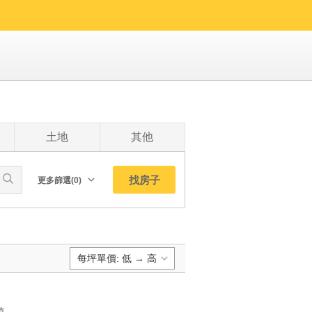
土地
其他
找房子
更多篩選(0)
朝向北
南
西
每坪單價: 低 → 高
東
東北
預設排序:
東南
值