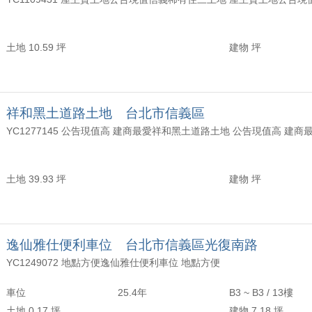
年以上
頂樓
含加蓋
2500 萬
30 坪 - 40 坪
-
年
-
樓
-
4000 萬
40 坪 - 50 坪
土地 10.59 坪
建物 坪
上
50 坪以上
萬
-
坪
祥和黑土道路土地 台北市信義區
YC1277145 公告現值高 建商最愛祥和黑土道路土地 公告現值高 建商
土地 39.93 坪
建物 坪
逸仙雅仕便利車位 台北市信義區光復南路
YC1249072 地點方便逸仙雅仕便利車位 地點方便
車位
25.4年
B3 ~ B3 / 13樓
土地 0.17 坪
建物 7.18 坪