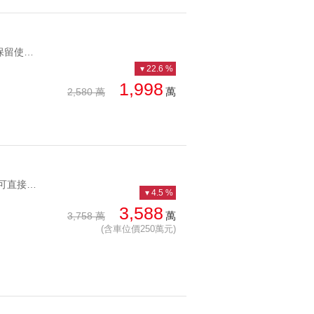
YC1206111 前後陽台保留使用空間大華夏紫雲綠景景觀華夏 前後陽台保留使用空間大華夏
22.6 %
1,998
萬
2,580 萬
YC1259940 空間大 有裝潢 可直接入住大直江山樓中樓 空間大 有裝潢 可直接入住
4.5 %
3,588
萬
3,758 萬
(含車位價250萬元)