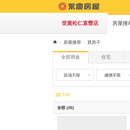
世貿松仁直營店
房屋搜
買房子
房屋搜尋
買房子
租房子
全部用途
住宅
區域不限
總價不限
區域不限
總價不限
電梯大廈
屋齡
列表
華廈
1 年
台北市-信義區
900 萬以下
無電梯公寓
1 年 
全部 (45)
透天別墅
5 年 
台北市-內湖區
900 萬 - 1
10 年
台北市-大安區
1200 萬 - 
有車位
20 年