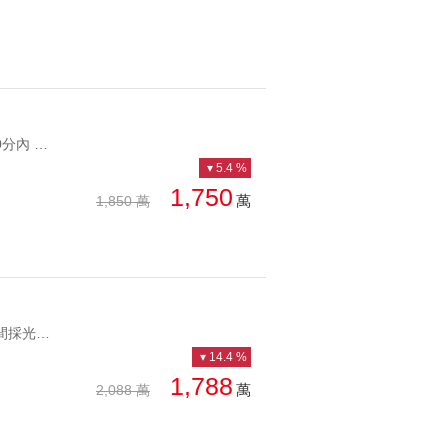
YC1216886 未來捷運10分內 頂樓新整理超低總頂佳大四房 未來捷運10分內 頂樓新整理
5.4 %
1,750
萬
1,850 萬
YC1256410 使用70坪邊間採光好 RC頂近捷運邊間大空間 使用70坪邊間採光好 RC頂
14.4 %
1,788
萬
2,088 萬