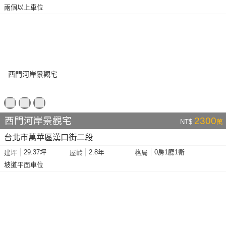
兩個以上車位
西門河岸景觀宅
2300
NT$
萬
台北市萬華區漢口街二段
29.37坪
2.8年
0房1廳1衛
建坪
屋齡
格局
坡道平面車位