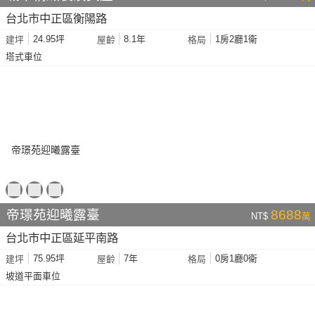
台北市中正區衡陽路
24.95坪
8.1年
1房2廳1衛
建坪
屋齡
格局
塔式車位
帝璟苑迎曦露臺
8688
NT$
萬
台北市中正區延平南路
75.95坪
7年
0房1廳0衛
建坪
屋齡
格局
坡道平面車位