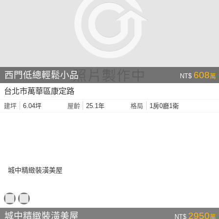
西門低總輕鬆小品
608
NT$
萬
台北市萬華區康定路
6.04坪
25.1年
1房0廳1衛
建坪
屋齡
格局
城中精緻裝潢美屋
2950
NT$
萬