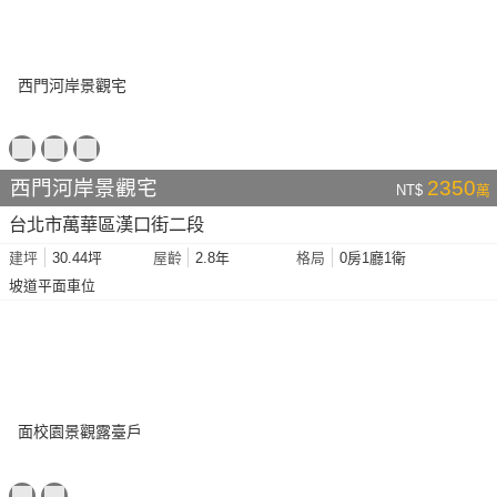
西門河岸景觀宅
2350
NT$
萬
台北市萬華區漢口街二段
30.44坪
2.8年
0房1廳1衛
建坪
屋齡
格局
坡道平面車位