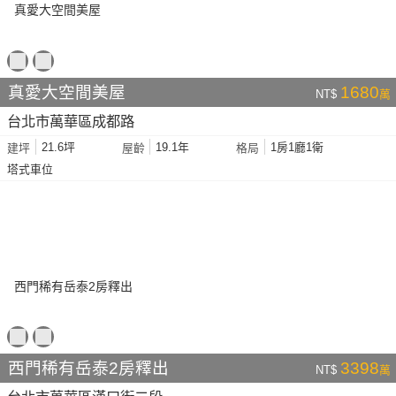
真愛大空間美屋
1680
NT$
萬
台北市萬華區成都路
21.6坪
19.1年
1房1廳1衛
建坪
屋齡
格局
塔式車位
西門稀有岳泰2房釋出
3398
NT$
萬