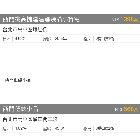
西門挑高捷運溫馨裝潢小資宅
1398
NT$
萬
台北市萬華區峨眉街
9.68坪
20.5年
0房1廳1衛
建坪
屋齡
格局
西門低總小品
568
NT$
萬
台北市萬華區漢口街二段
4.09坪
45.8年
0房1廳1衛
建坪
屋齡
格局