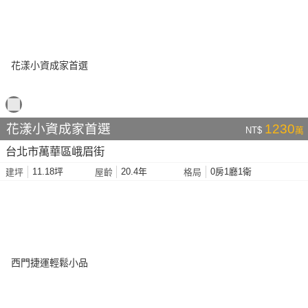
花漾小資成家首選
1230
NT$
萬
台北市萬華區峨眉街
11.18坪
20.4年
0房1廳1衛
建坪
屋齡
格局