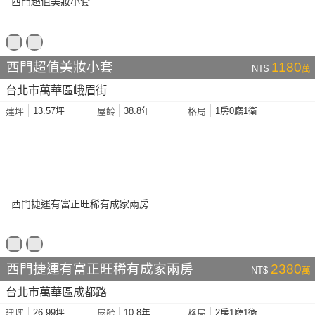
西門超值美妝小套
1180
NT$
萬
台北市萬華區峨眉街
13.57坪
38.8年
1房0廳1衛
建坪
屋齡
格局
西門捷運有富正旺稀有成家兩房
2380
NT$
萬
台北市萬華區成都路
26.99坪
10.8年
2房1廳1衛
建坪
屋齡
格局