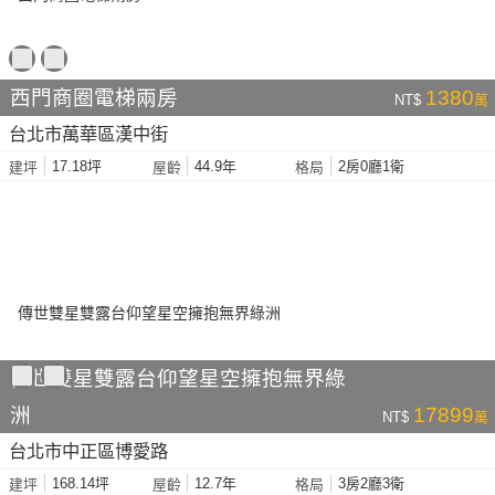
西門商圈電梯兩房
1380
NT$
萬
台北市萬華區漢中街
17.18坪
44.9年
2房0廳1衛
建坪
屋齡
格局
傳世雙星雙露台仰望星空擁抱無界綠
洲
17899
NT$
萬
台北市中正區博愛路
168.14坪
12.7年
3房2廳3衛
建坪
屋齡
格局