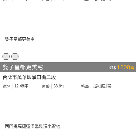
雙子星都更美宅
1200
NT$
萬
台北市萬華區漢口街二段
12.48坪
38.9年
1房1廳1衛
建坪
屋齡
格局