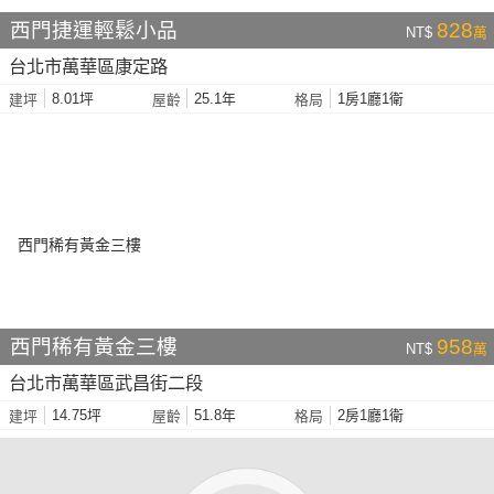
西門捷運輕鬆小品
828
NT$
萬
台北市萬華區康定路
8.01坪
25.1年
1房1廳1衛
建坪
屋齡
格局
西門稀有黃金三樓
958
NT$
萬
台北市萬華區武昌街二段
14.75坪
51.8年
2房1廳1衛
建坪
屋齡
格局