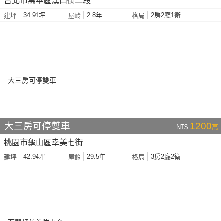
台北市萬華區漢口街二段
34.91坪
2.8年
2房2廳1衛
建坪
屋齡
格局
大三房可停雙車
1200
NT$
萬
桃園市龜山區幸美七街
42.94坪
29.5年
3房2廳2衛
建坪
屋齡
格局