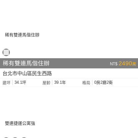
稀有雙連馬偕住辦
2490
NT$
萬
台北市中山區民生西路
34.1坪
39.1年
0房2廳2衛
建坪
屋齡
格局