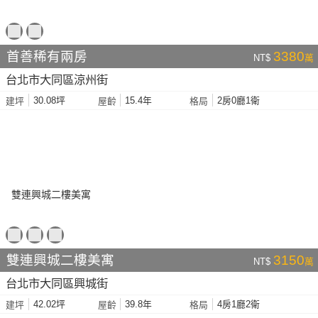
首善稀有兩房
3380
NT$
萬
台北市大同區涼州街
30.08坪
15.4年
2房0廳1衛
建坪
屋齡
格局
雙連興城二樓美寓
3150
NT$
萬
台北市大同區興城街
42.02坪
39.8年
4房1廳2衛
建坪
屋齡
格局