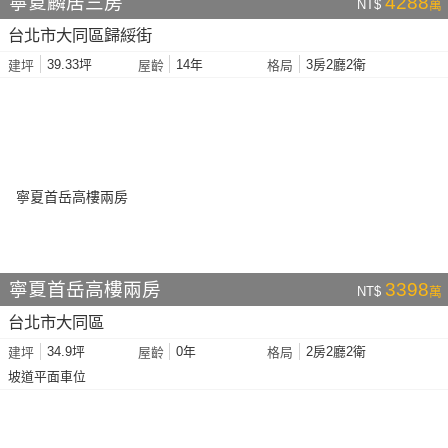
寧夏麟居三房
4288
NT$
萬
台北市大同區歸綏街
39.33坪
14年
3房2廳2衛
建坪
屋齡
格局
寧夏首岳高樓兩房
3398
NT$
萬
台北市大同區
34.9坪
0年
2房2廳2衛
建坪
屋齡
格局
坡道平面車位