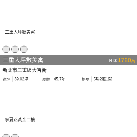
三重大坪數美寓
1780
NT$
萬
新北市三重區大智街
39.02坪
45.7年
5房2廳1衛
建坪
屋齡
格局