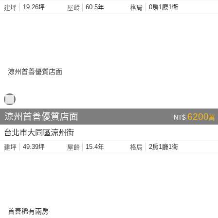
19.26坪
60.5年
0房1廳1衛
建坪
屋齡
格局
涼州首善優質店面
6200
NT$
萬
台北市大同區涼州街
49.39坪
15.4年
2房1廳1衛
建坪
屋齡
格局