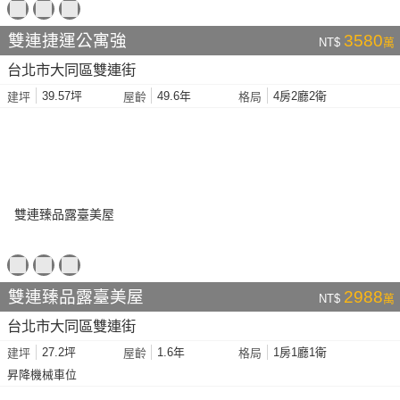
雙連捷運公寓強
3580
NT$
萬
台北市大同區雙連街
39.57坪
49.6年
4房2廳2衛
建坪
屋齡
格局
雙連臻品露臺美屋
2988
NT$
萬
台北市大同區雙連街
27.2坪
1.6年
1房1廳1衛
建坪
屋齡
格局
昇降機械車位