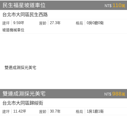
民生福星坡道車位
110
NT$
萬
台北市大同區民生西路
9.59坪
27.3年
0房0廳0衛
建坪
屋齡
格局
坡道機械車位
雙連成淵採光美宅
988
NT$
萬
台北市大同區歸綏街
11.42坪
30.7年
1房1廳1衛
建坪
屋齡
格局