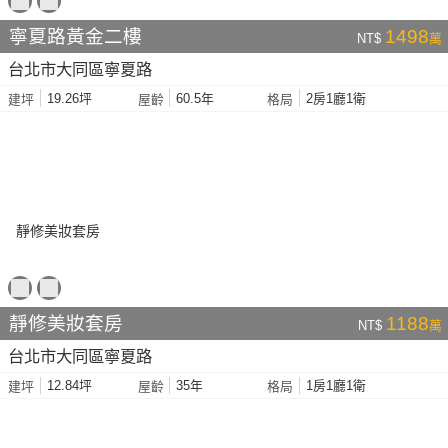
寧夏路黃金二樓
1498
NT$
萬
台北市大同區寧夏路
19.26坪
60.5年
2房1廳1衛
建坪
屋齡
格局
靜修美妝套房
1188
NT$
萬
台北市大同區寧夏路
12.84坪
35年
1房1廳1衛
建坪
屋齡
格局