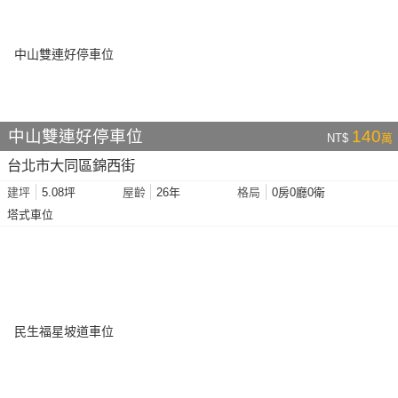
中山雙連好停車位
140
NT$
萬
台北市大同區錦西街
5.08坪
26年
0房0廳0衛
建坪
屋齡
格局
塔式車位