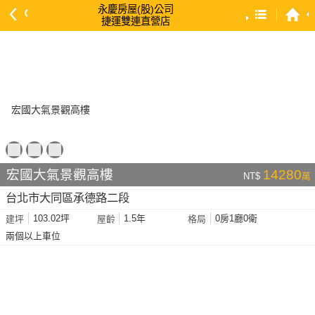
永慶房屋(股)公司
捷運雙連直營店
預設排序
依總價 低 → 高
依總價 高 → 低
依每坪單價 低 → 高
依降幅 高 → 低
依建物坪數 大 → 小
宏國大氣景觀高樓
14280
NT$
萬
依土地坪數 大 → 小
台北市大同區承德路二段
依屋齡 小 → 大
103.02坪
1.5年
0房1廳0衛
建坪
屋齡
格局
依屋齡 大 → 小
兩個以上車位